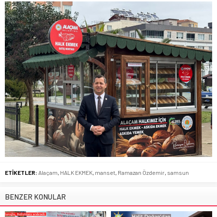
ETİKETLER:
Alaçam
,
HALK EKMEK
,
manset
,
Ramazan Özdemir
,
samsun
BENZER KONULAR