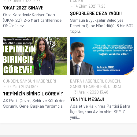
28 Ocak 2022 19:55
DAKİKA
14 Ekim 2021 17:28
‘OKAF 2022’ SINAVI!
ŞOFÖRLERE CEZA YAĞDI!
Orta Karadeniz Kariyer Fuarı
(OKAF’22), 2-3 Mart tarihlerinde
Samsun Büyükşehir Belediyesi
OMÜ'nün ev...
Denetim Şube Müdürlüğü, 8 bin 602
toplu...
GÜNDEM
,
SAMSUN HABERLERİ
BAFRA HABERLERİ
,
GÜNDEM
,
29 Mart 2023 18:16
SAMSUN HABERLERİ
,
ULUSAL
31 Aralık 2020 13:48
‘HEPİMİZİN BİRİNCİL GÖREVİ!’
YENİ YIL MESAJI
AK Parti Çevre, Şehir ve Kültürden
Sorumlu Genel Başkan Yardımcısı...
Adalet ve Kalkınma Partisi Bafra
İlçe Başkanı Av.İbrahim SEMİZ
yeni...