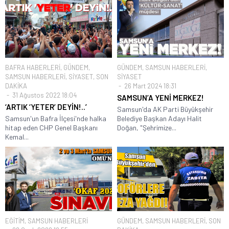
BAFRA HABERLERİ
,
GÜNDEM
,
GÜNDEM
,
SAMSUN HABERLERİ
,
SAMSUN HABERLERİ
,
SİYASET
,
SON
SİYASET
DAKİKA
26 Mart 2024 18:31
31 Ağustos 2022 18:04
SAMSUN’A YENİ MERKEZ!
‘ARTIK ‘YETER’ DEYİN!..’
Samsun'da AK Parti Büyükşehir
Samsun'un Bafra İlçesi'nde halka
Belediye Başkan Adayı Halit
hitap eden CHP Genel Başkanı
Doğan, "Şehrimize...
Kemal...
EĞİTİM
,
SAMSUN HABERLERİ
GÜNDEM
,
SAMSUN HABERLERİ
,
SON