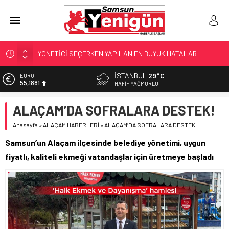
GERİ SAYIM BAŞLADI
SAMSUNSPOR’DA HEDEF 5’İNCİLİK!
İSTANBUL
29°C
EURO
55,1881
‘BAFRA’YA YATIRIM YAPIN!’
HAFIF YAĞMURLU
İŞTE FINDIK FİYATI!
ALTIN
ALAÇAM’DA SOFRALARA DESTEK!
6.660,55
YÖNETİCİ SEÇERKEN YAPILAN EN BÜYÜK HATALAR
Anasayfa
»
ALAÇAM HABERLERİ
»
ALAÇAM’DA SOFRALARA DESTEK!
BİST
13.779,39
Samsun’un Alaçam ilçesinde belediye yönetimi, uygun
DOLAR
fiyatlı, kaliteli ekmeği vatandaşlar için üretmeye başladı
47,7111