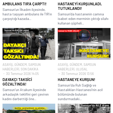
AMBULANS TIR’A ÇARPTI!
HASTANEYİ KURŞUNLADI,
TUTUKLANDI!
Samsun’un İlkadım ilçesinde,
hasta taşıyan ambulans ile TIR’ın
Samsun’da hastanenin camına
çarpıştığı kazada...
isabet eden merminin çıktığı silahı
kullanan şüpheli...
ASAYİŞ
,
GÜNDEM
,
SAMSUN
ASAYİŞ
,
GÜNDEM
,
SAMSUN
HABERLERİ
,
SON DAKİKA
HABERLERİ
,
ULUSAL
30 Temmuz 2026 14:05
30 Temmuz 2026 13:56
DAYAKÇI TAKSİCİ
HASTANEYE KURŞUN!
GÖZALTINDA!
Samsun'da Ruh Sağlığı ve
Samsun'un Atakum ilçesinde
Hastalıkları Hastanesi’nin acil
arkadaşlık teklifini geri çeviren
bölümünde bulunan
kadını darbettiği öne...
sundurmadaki...