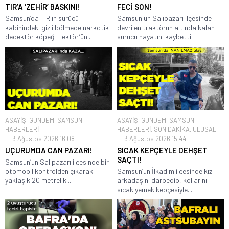
TIR’A ‘ZEHİR’ BASKINI!
FECİ SON!
Samsun’da TIR'ın sürücü
Samsun'un Salıpazarı ilçesinde
kabinindeki gizli bölmede narkotik
devrilen traktörün altında kalan
dedektör köpeği Hektör’ün...
sürücü hayatını kaybetti
ASAYİŞ
,
GÜNDEM
,
SAMSUN
ASAYİŞ
,
GÜNDEM
,
SAMSUN
HABERLERİ
HABERLERİ
,
SON DAKİKA
,
ULUSAL
3 Ağustos 2026 16:08
3 Ağustos 2026 15:44
UÇURUMDA CAN PAZARI!
SICAK KEPÇEYLE DEHŞET
SAÇTI!
Samsun’un Salıpazarı ilçesinde bir
otomobil kontrolden çıkarak
Samsun’un İlkadım ilçesinde kız
yaklaşık 20 metrelik...
arkadaşını darbedip, kollarını
sıcak yemek kepçesiyle...