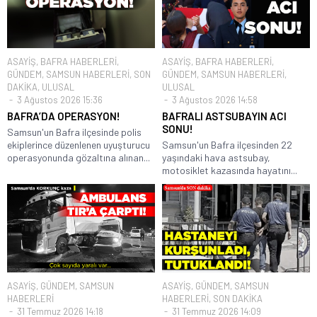
ASAYİŞ
,
BAFRA HABERLERİ
,
ASAYİŞ
,
BAFRA HABERLERİ
,
GÜNDEM
,
SAMSUN HABERLERİ
,
SON
GÜNDEM
,
SAMSUN HABERLERİ
,
DAKİKA
,
ULUSAL
ULUSAL
3 Ağustos 2026 15:36
3 Ağustos 2026 14:58
BAFRA’DA OPERASYON!
BAFRALI ASTSUBAYIN ACI
SONU!
Samsun'un Bafra ilçesinde polis
ekiplerince düzenlenen uyuşturucu
Samsun'un Bafra ilçesinden 22
operasyonunda gözaltına alınan...
yaşındaki hava astsubay,
motosiklet kazasında hayatını...
ASAYİŞ
,
GÜNDEM
,
SAMSUN
ASAYİŞ
,
GÜNDEM
,
SAMSUN
HABERLERİ
HABERLERİ
,
SON DAKİKA
31 Temmuz 2026 14:18
31 Temmuz 2026 14:09