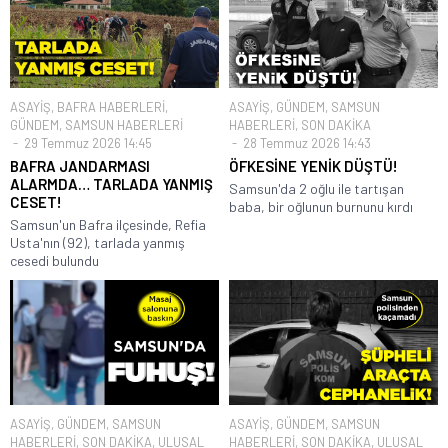
ASAYİŞ
,
BAFRA HABERLERİ
,
ASAYİŞ
,
GÜNDEM
,
SAMSUN
GÜNDEM
,
SAMSUN HABERLERİ
HABERLERİ
,
SON DAKİKA
29 Temmuz 2026 14:45
28 Temmuz 2026 14:43
BAFRA JANDARMASI
ÖFKESİNE YENİK DÜŞTÜ!
ALARMDA… TARLADA YANMIŞ
Samsun'da 2 oğlu ile tartışan
CESET!
baba, bir oğlunun burnunu kırdı
Samsun'un Bafra ilçesinde, Refia
Usta'nın (92), tarlada yanmış
cesedi bulundu
ASAYİŞ
,
GÜNDEM
,
SAMSUN
ASAYİŞ
,
GÜNDEM
,
SAMSUN
HABERLERİ
,
SON DAKİKA
,
ULUSAL
HABERLERİ
,
SON DAKİKA
,
ULUSAL