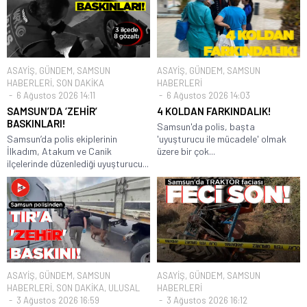
ASAYİŞ
,
GÜNDEM
,
SAMSUN
ASAYİŞ
,
GÜNDEM
,
SAMSUN
HABERLERİ
,
SON DAKİKA
HABERLERİ
6 Ağustos 2026 14:11
6 Ağustos 2026 14:03
SAMSUN’DA ‘ZEHİR’
4 KOLDAN FARKINDALIK!
BASKINLARI!
Samsun'da polis, başta
Samsun’da polis ekiplerinin
'uyuşturucu ile mücadele' olmak
İlkadım, Atakum ve Canik
üzere bir çok...
ilçelerinde düzenlediği uyuşturucu...
ASAYİŞ
,
GÜNDEM
,
SAMSUN
ASAYİŞ
,
GÜNDEM
,
SAMSUN
HABERLERİ
,
SON DAKİKA
,
ULUSAL
HABERLERİ
3 Ağustos 2026 16:59
3 Ağustos 2026 16:12