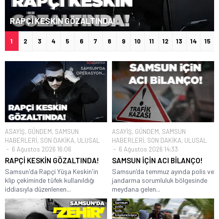
RAPÇİ KESKİN GÖZALTINDA!
1
2
3
4
5
6
7
8
9
10
11
12
13
14
15
ASAYİŞ
,
GÜNDEM
,
SAMSUN
ASAYİŞ
,
GÜNDEM
,
SAMSUN
HABERLERİ
,
SON DAKİKA
,
ULUSAL
HABERLERİ
,
SON DAKİKA
,
ULUSAL
6 Ağustos 2026 16:06
6 Ağustos 2026 14:33
RAPÇİ KESKİN GÖZALTINDA!
SAMSUN İÇİN ACI BİLANÇO!
Samsun'da Rapçi Yüşa Keskin'in
Samsun’da temmuz ayında polis ve
klip çekiminde tüfek kullanıldığı
jandarma sorumluluk bölgesinde
iddiasıyla düzenlenen...
meydana gelen...