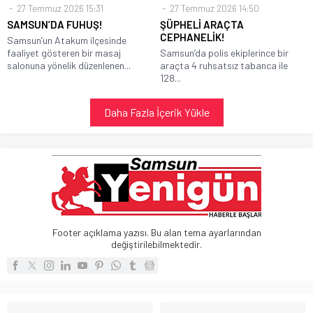
27 Temmuz 2026 15:31
27 Temmuz 2026 14:50
SAMSUN’DA FUHUŞ!
ŞÜPHELİ ARAÇTA
CEPHANELİK!
Samsun’un Atakum ilçesinde
faaliyet gösteren bir masaj
Samsun’da polis ekiplerince bir
salonuna yönelik düzenlenen...
araçta 4 ruhsatsız tabanca ile
128...
Daha Fazla İçerik Yükle
Footer açıklama yazısı. Bu alan tema ayarlarından
değiştirilebilmektedir.