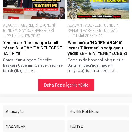
ALAÇAM HABERLERİ
,
EKONOMİ
,
ALAÇAM HABERLERİ
,
GÜNDEM
,
GÜNDEM
,
SAMSUN HABERLERİ
SAMSUN HABERLERİ
,
ULUSAL
22 Ekim 2025 20:37
10 Eylül 2025 16:44
Yeni araç filosuna görkemli
Samsun’da ‘MADEN ARAMA’
tören ALAÇAM’DA GELECEĞE
isyanı ‘Dürtmen’in soğuğunu
YATIRIM!
yedik ZEHİRİNİ YEMEYECEĞİZ!
Samsun’un Alaçam Belediye
Samsun'da Kanadalı bir şirketin
Başkanı Özdemir: Gelecek seçimler
Dürtmen Dağı'nda maden
için değil, gelecek...
arayacağı iddiaları üzerine...
Daha Fazla İçerik Yükle
Anasayfa
Gizlilik Politikası
YAZARLAR
KÜNYE