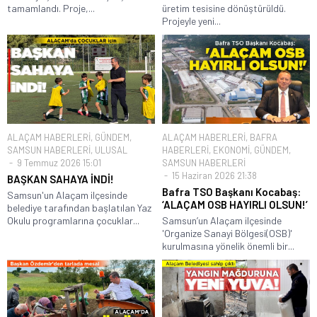
tamamlandı. Proje,...
üretim tesisine dönüştürüldü.
Projeyle yeni...
ALAÇAM HABERLERİ
,
GÜNDEM
,
ALAÇAM HABERLERİ
,
BAFRA
SAMSUN HABERLERİ
,
ULUSAL
HABERLERİ
,
EKONOMİ
,
GÜNDEM
,
9 Temmuz 2026 15:01
SAMSUN HABERLERİ
15 Haziran 2026 21:38
BAŞKAN SAHAYA İNDİ!
Bafra TSO Başkanı Kocabaş:
Samsun'un Alaçam ilçesinde
‘ALAÇAM OSB HAYIRLI OLSUN!’
belediye tarafından başlatılan Yaz
Okulu programlarına çocuklar...
Samsun’un Alaçam ilçesinde
'Organize Sanayi Bölgesi(OSB)'
kurulmasına yönelik önemli bir...