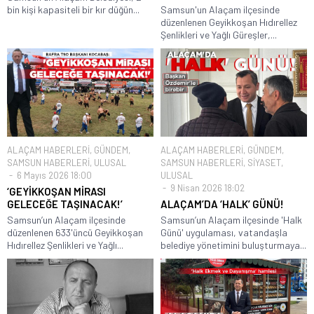
bin kişi kapasiteli bir kır düğün...
Samsun'un Alaçam ilçesinde
düzenlenen Geyikkoşan Hıdırellez
Şenlikleri ve Yağlı Güreşler,...
ALAÇAM HABERLERİ
,
GÜNDEM
,
ALAÇAM HABERLERİ
,
GÜNDEM
,
SAMSUN HABERLERİ
,
ULUSAL
SAMSUN HABERLERİ
,
SİYASET
,
6 Mayıs 2026 18:00
ULUSAL
9 Nisan 2026 18:02
‘GEYİKKOŞAN MİRASI
GELECEĞE TAŞINACAK!’
ALAÇAM’DA ‘HALK’ GÜNÜ!
Samsun’un Alaçam ilçesinde
Samsun’un Alaçam ilçesinde 'Halk
düzenlenen 633'üncü Geyikkoşan
Günü' uygulaması, vatandaşla
Hıdırellez Şenlikleri ve Yağlı...
belediye yönetimini buluşturmaya...