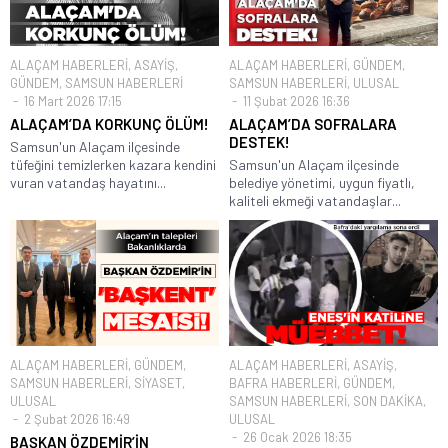
ALAÇAM HABERLERİ
,
ASAYİŞ
,
ALAÇAM HABERLERİ
,
GÜNDEM
,
GÜNDEM
,
SAMSUN HABERLERİ
SAMSUN HABERLERİ
,
ULUSAL
16 Mart 2026 17:15
11 Şubat 2026 16:36
ALAÇAM’DA KORKUNÇ ÖLÜM!
ALAÇAM’DA SOFRALARA
DESTEK!
Samsun'un Alaçam ilçesinde
tüfeğini temizlerken kazara kendini
Samsun'un Alaçam ilçesinde
vuran vatandaş hayatını...
belediye yönetimi, uygun fiyatlı,
kaliteli ekmeği vatandaşlar...
ALAÇAM HABERLERİ
,
GÜNDEM
,
ALAÇAM HABERLERİ
,
ASAYİŞ
,
SAMSUN HABERLERİ
,
SİYASET
,
BAFRA HABERLERİ
,
GÜNDEM
,
ULUSAL
SAMSUN HABERLERİ
,
SON DAKİKA
,
2 Şubat 2026 16:49
ULUSAL
26 Ocak 2026 18:35
BAŞKAN ÖZDEMİR’İN