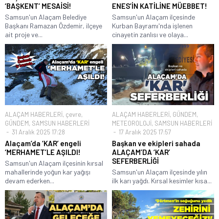
‘BAŞKENT’ MESAİSİ!
ENES’İN KATİLİNE MÜEBBET!
Samsun'un Alaçam Belediye
Samsun'un Alaçam ilçesinde
Başkanı Ramazan Özdemir, ilçeye
Kurban Bayramı'nda işlenen
ait proje ve...
cinayetin zanlısı ve olaya...
ALAÇAM HABERLERİ
,
çevre
,
ALAÇAM HABERLERİ
,
GÜNDEM
,
GÜNDEM
,
SAMSUN HABERLERİ
METEOROLOJİ
,
SAMSUN HABERLERİ
31 Aralık 2025 17:28
17 Aralık 2025 17:57
Alaçam’da ‘KAR’ engeli
Başkan ve ekipleri sahada
‘MERHAMET’LE AŞILDI!
ALAÇAM’DA ‘KAR’
SEFERBERLİĞİ
Samsun'un Alaçam ilçesinin kırsal
mahallerinde yoğun kar yağışı
Samsun'un Alaçam ilçesinde yılın
devam ederken...
ilk karı yağdı. Kırsal kesimler kısa...