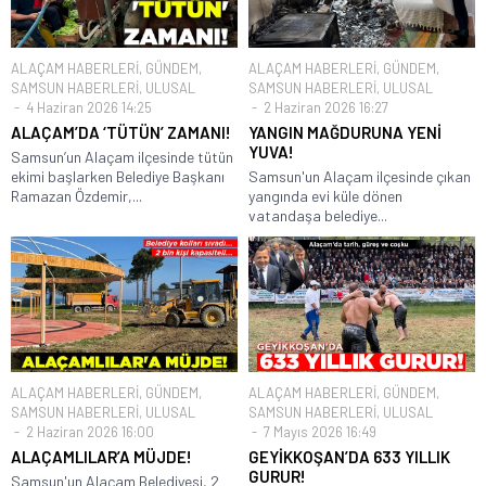
ALAÇAM HABERLERİ
,
GÜNDEM
,
ALAÇAM HABERLERİ
,
GÜNDEM
,
SAMSUN HABERLERİ
,
ULUSAL
SAMSUN HABERLERİ
,
ULUSAL
4 Haziran 2026 14:25
2 Haziran 2026 16:27
ALAÇAM’DA ‘TÜTÜN’ ZAMANI!
YANGIN MAĞDURUNA YENİ
YUVA!
Samsun’un Alaçam ilçesinde tütün
ekimi başlarken Belediye Başkanı
Samsun'un Alaçam ilçesinde çıkan
Ramazan Özdemir,...
yangında evi küle dönen
vatandaşa belediye...
ALAÇAM HABERLERİ
,
GÜNDEM
,
ALAÇAM HABERLERİ
,
GÜNDEM
,
SAMSUN HABERLERİ
,
ULUSAL
SAMSUN HABERLERİ
,
ULUSAL
2 Haziran 2026 16:00
7 Mayıs 2026 16:49
ALAÇAMLILAR’A MÜJDE!
GEYİKKOŞAN’DA 633 YILLIK
GURUR!
Samsun'un Alaçam Belediyesi, 2