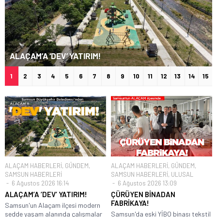
ALAÇAM’A ‘DEV’ YATIRIM!
1
2
3
4
5
6
7
8
9
10
11
12
13
14
15
ALAÇAM HABERLERİ
,
GÜNDEM
,
ALAÇAM HABERLERİ
,
GÜNDEM
,
SAMSUN HABERLERİ
SAMSUN HABERLERİ
,
ULUSAL
6 Ağustos 2026 16:14
6 Ağustos 2026 13:09
ALAÇAM’A ‘DEV’ YATIRIM!
ÇÜRÜYEN BİNADAN
FABRİKAYA!
Samsun'un Alaçam ilçesi modern
sedde yaşam alanında çalışmalar
Samsun'da eski YİBO binası tekstil