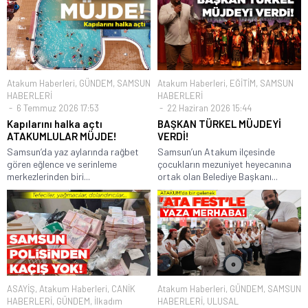
Atakum Haberleri
,
GÜNDEM
,
SAMSUN
Atakum Haberleri
,
EĞİTİM
,
SAMSUN
HABERLERİ
HABERLERİ
6 Temmuz 2026 17:53
22 Haziran 2026 15:44
Kapılarını halka açtı
BAŞKAN TÜRKEL MÜJDEYİ
ATAKUMLULAR MÜJDE!
VERDİ!
Samsun’da yaz aylarında rağbet
Samsun’un Atakum ilçesinde
gören eğlence ve serinleme
çocukların mezuniyet heyecanına
merkezlerinden biri...
ortak olan Belediye Başkanı...
ASAYİŞ
,
Atakum Haberleri
,
CANİK
Atakum Haberleri
,
GÜNDEM
,
SAMSUN
HABERLERİ
,
GÜNDEM
,
İlkadım
HABERLERİ
,
ULUSAL