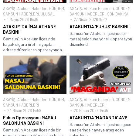
ASAYİŞ
,
Atakum Haberleri
,
GÜNDEM
,
ASAYİŞ
,
Atakum Haberleri
,
GÜNDEM
,
SAMSUN HABERLERİ
,
ULUSAL
SAMSUN HABERLERİ
,
SON DAKİKA
1 Mayıs 2026 15:35
27 Nisan 2026 15:47
ATAKUM’DA İMALATHANE
ATAKUM’DA ‘FUHUŞ’ BASKINI!
BASKINI!
Samsun’un Atakum ilçesinde bir
Samsun’un Atakum ilçesinde
masaj salonuna yönelik operasyon
kaçak sigara üretimi yapılan
düzenlendi
adrese düzenlenen operasyonda...
ASAYİŞ
,
Atakum Haberleri
,
GÜNDEM
,
ASAYİŞ
,
Atakum Haberleri
,
GÜNDEM
,
SAMSUN HABERLERİ
SAMSUN HABERLERİ
24 Nisan 2026 14:58
20 Nisan 2026 14:35
Fuhuş Operasyonu MASAJ
ATAKUM’DA ‘MAGANDA’ AVI!
SALONUNA BASKIN!
Samsun’un Atakum ilçesinde gece
Samsun’un Atakum ilçesinde bir
saatlerinde havaya ateş eden
masaj salonuna düzenlenen fuhuş
şahıs kısa...