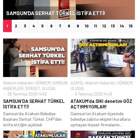
SAMSUN’DA SERHAT TÜRKEL İSTİFA ETTİ!
1
2
3
4
5
6
7
8
9
10
11
12
13
14
15
Atakum Haberleri
,
GÜNDEM
,
SAMSUN
ASAYİŞ
,
Atakum Haberleri
,
GÜNDEM
,
HABERLERİ
,
SİYASET
,
ULUSAL
ULUSAL
29 Temmuz 2026 14:55
9 Temmuz 2026 14:43
SAMSUN’DA SERHAT TÜRKEL
ATAKUM’da SIKI denetim GÖZ
İSTİFA ETTİ!
AÇTIRMIYORLAR!
Samsun'da Atakum Belediye
Samsun'un Atakum ilçesinde
Başkanı Serhat Türkel, CHP'den
belediye zabıta ekipleri kurallara
istifa ettiğini açıkladı
uymayan inşaat firmalarını...