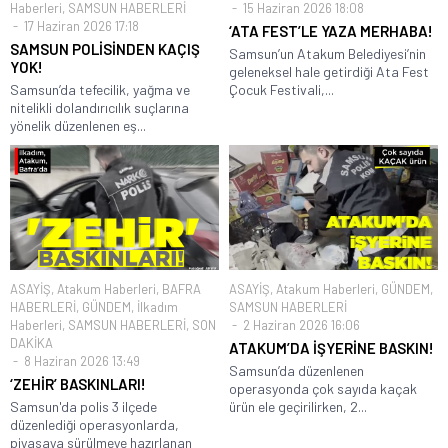
Haberleri
,
SAMSUN HABERLERİ
15 Haziran 2026 18:08
17 Haziran 2026 17:18
‘ATA FEST’LE YAZA MERHABA!
SAMSUN POLİSİNDEN KAÇIŞ
Samsun’un Atakum Belediyesi’nin
YOK!
geleneksel hale getirdiği Ata Fest
Samsun’da tefecilik, yağma ve
Çocuk Festivali,...
nitelikli dolandırıcılık suçlarına
yönelik düzenlenen eş...
ASAYİŞ
,
Atakum Haberleri
,
BAFRA
ASAYİŞ
,
Atakum Haberleri
,
GÜNDEM
,
HABERLERİ
,
GÜNDEM
,
İlkadım
SAMSUN HABERLERİ
Haberleri
,
SAMSUN HABERLERİ
,
SON
2 Haziran 2026 16:06
DAKİKA
ATAKUM’DA İŞYERİNE BASKIN!
8 Haziran 2026 13:49
Samsun’da düzenlenen
‘ZEHİR’ BASKINLARI!
operasyonda çok sayıda kaçak
Samsun'da polis 3 ilçede
ürün ele geçirilirken, 2...
düzenlediği operasyonlarda,
piyasaya sürülmeye hazırlanan