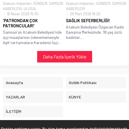
Atakum Haberleri
,
GÜNDEM
,
SAMSUN
Atakum Haberleri
,
GÜNDEM
,
SAMSUN
HABERLERİ
,
ULUSAL
HABERLERİ
16 Nisan 2026 15:30
29 Mart 2026 16:29
‘PATRONDAN ÇOK
SAĞLIK SEFERBERLİĞİ!
PATRONCULAR!’
Atakum Belediyesi Özgecan Kadın
Samsun'un Atakum Belediyesi'nde
Danışma Merkezinde, 18 yaş üstü
işçi maaşlarının ödenememesiyle
kadınlar...
ilgili tartışmalara Karadeniz İşçi...
Daha Fazla İçerik Yükle
Anasayfa
Gizlilik Politikası
YAZARLAR
KÜNYE
İLETİŞİM
Footer açıklama yazısı. Bu alan tema ayarlarından değiştirilebilmektedir.