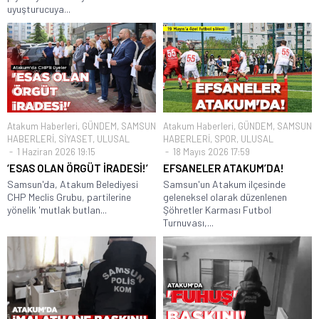
uyuşturucuya...
Atakum Haberleri
,
GÜNDEM
,
SAMSUN
Atakum Haberleri
,
GÜNDEM
,
SAMSUN
HABERLERİ
,
SİYASET
,
ULUSAL
HABERLERİ
,
SPOR
,
ULUSAL
1 Haziran 2026 19:15
18 Mayıs 2026 17:59
‘ESAS OLAN ÖRGÜT İRADESİ!’
EFSANELER ATAKUM’DA!
Samsun'da, Atakum Belediyesi
Samsun'un Atakum ilçesinde
CHP Meclis Grubu, partilerine
geleneksel olarak düzenlenen
yönelik 'mutlak butlan...
Şöhretler Karması Futbol
Turnuvası,...