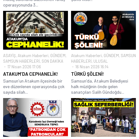
operasyonunda 3...
ASAYİŞ
,
Atakum Haberleri
,
GÜNDEM
,
Atakum Haberleri
,
GÜNDEM
,
SAMSUN
SAMSUN HABERLERİ
,
SON DAKİKA
HABERLERİ
,
ULUSAL
17 Nisan 2026 17:06
16 Nisan 2026 16:14
ATAKUM’DA CEPHANELİK!
TÜRKÜ ŞÖLENİ!
Samsun'un Atakum ilçesinde bir
Samsun'da, Atakum Belediyesi
eve düzenlenen operasyonda çok
halk müziğinin önde gelen
sayıda silah...
sanatçıları Salih Gündoğdu...