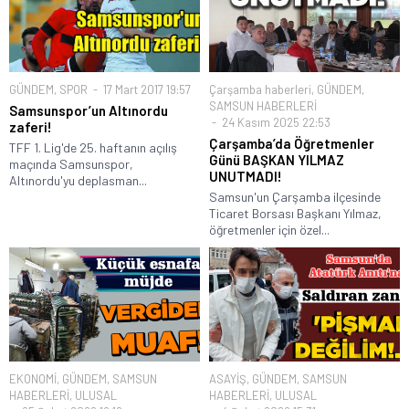
GÜNDEM
,
SPOR
17 Mart 2017 19:57
Çarşamba haberleri
,
GÜNDEM
,
SAMSUN HABERLERİ
Samsunspor’un Altınordu
24 Kasım 2025 22:53
zaferi!
Çarşamba’da Öğretmenler
TFF 1. Lig'de 25. haftanın açılış
Günü BAŞKAN YILMAZ
maçında Samsunspor,
UNUTMADI!
Altınordu'yu deplasman...
Samsun'un Çarşamba ilçesinde
Ticaret Borsası Başkanı Yılmaz,
öğretmenler için özel...
EKONOMİ
,
GÜNDEM
,
SAMSUN
ASAYİŞ
,
GÜNDEM
,
SAMSUN
HABERLERİ
,
ULUSAL
HABERLERİ
,
ULUSAL