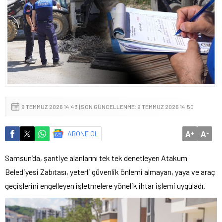
9 TEMMUZ 2026 14:43 | SON GÜNCELLENME: 9 TEMMUZ 2026 14:50
A
A
ABONE OL
+
-
Samsun’da, şantiye alanlarını tek tek denetleyen Atakum
Belediyesi Zabıtası, yeterli güvenlik önlemi almayan, yaya ve araç
geçişlerini engelleyen işletmelere yönelik ihtar işlemi uyguladı.