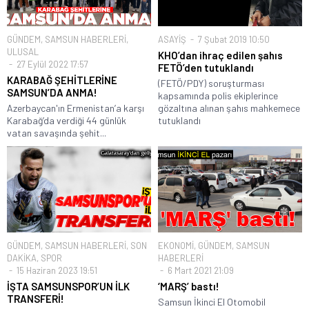
GÜNDEM
,
SAMSUN HABERLERİ
,
ASAYİŞ
7 Şubat 2019 10:50
ULUSAL
KHO’dan ihraç edilen şahıs
27 Eylül 2022 17:57
FETÖ’den tutuklandı
KARABAĞ ŞEHİTLERİNE
(FETÖ/PDY) soruşturması
SAMSUN’DA ANMA!
kapsamında polis ekiplerince
Azerbaycan'ın Ermenistan’a karşı
gözaltına alınan şahıs mahkemece
Karabağ’da verdiği 44 günlük
tutuklandı
vatan savaşında şehit...
GÜNDEM
,
SAMSUN HABERLERİ
,
SON
EKONOMİ
,
GÜNDEM
,
SAMSUN
DAKİKA
,
SPOR
HABERLERİ
15 Haziran 2023 19:51
6 Mart 2021 21:09
İŞTA SAMSUNSPOR’UN İLK
‘MARŞ’ bastı!
TRANSFERİ!
Samsun İkinci El Otomobil