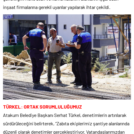
inşaat firmalarına gerekli uyarılar yapılarak ihtar çekildi.
TÜRKEL: ORTAK SORUMLULUĞUMUZ
Atakum Belediye Başkanı Serhat Türkel, denetimlerin artırılarak
sürdürüleceğini belirterek, “Zabıta ekiplerimiz şantiye alanlarında
düzenli olarak denetimler gerçekleştiriyor. Vatandaşlarımızdan