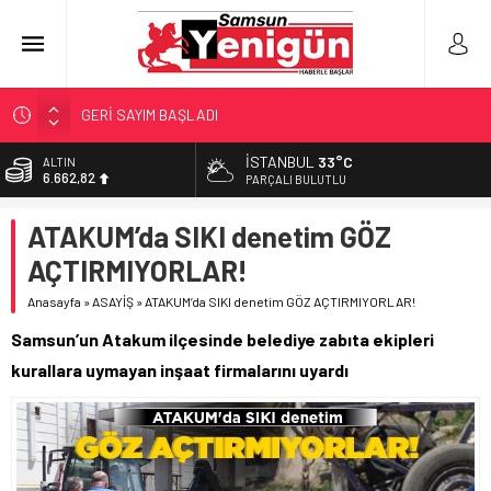
GERİ SAYIM BAŞLADI
SAMSUNSPOR’DA HEDEF 5’İNCİLİK!
İSTANBUL
33°C
ALTIN
6.662,82
‘BAFRA’YA YATIRIM YAPIN!’
PARÇALI BULUTLU
İŞTE FINDIK FİYATI!
BİST
ATAKUM’da SIKI denetim GÖZ
13.779,39
YÖNETİCİ SEÇERKEN YAPILAN EN BÜYÜK HATALAR
AÇTIRMIYORLAR!
DOLAR
47,6961
Anasayfa
»
ASAYİŞ
»
ATAKUM’da SIKI denetim GÖZ AÇTIRMIYORLAR!
EURO
Samsun’un Atakum ilçesinde belediye zabıta ekipleri
55,1808
kurallara uymayan inşaat firmalarını uyardı