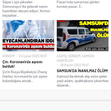
Süper Lig'e yükselen
Pazarı'nda cumartesi günleri
Samsunspor'da gelecek sezon
kurulan pazar, 3...
hazırlıkları devam ediyor. Kırmızı-
beyazlılar...
GÜNDEM
24 Şubat 2020 18:57
ASAYİŞ
,
GÜNDEM
,
SAMSUN
HABERLERİ
Çin: Koronavirüs aşısını
28 Kasım 2022 19:47
bulduk!
SAMSUN’DA İNANILMAZ ÖLÜM!
Çin’in Rusya Büyükelçisi Zhang
Hanhui, koronavirüs için aşının
Samsun'da ekmek alıp evine gelen
bulunduğunu ancak...
yaşlı adam, ayakkabısını çıkarırken
düşerek...