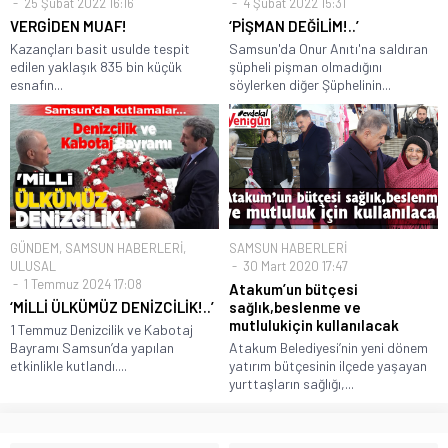
25 Şubat 2022 16:16
4 Şubat 2022 15:31
VERGİDEN MUAF!
‘PİŞMAN DEĞİLİM!..’
Kazançları basit usulde tespit
Samsun'da Onur Anıtı'na saldıran
edilen yaklaşık 835 bin küçük
şüpheli pişman olmadığını
esnafın...
söylerken diğer Şüphelinin...
GÜNDEM
,
SAMSUN HABERLERİ
,
SAMSUN HABERLERİ
ULUSAL
30 Mart 2020 17:47
1 Temmuz 2024 17:08
Atakum’un bütçesi
‘MİLLİ ÜLKÜMÜZ DENİZCİLİK!..’
sağlık,beslenme ve
mutlulukiçin kullanılacak
1 Temmuz Denizcilik ve Kabotaj
Bayramı Samsun’da yapılan
Atakum Belediyesi’nin yeni dönem
etkinlikle kutlandı....
yatırım bütçesinin ilçede yaşayan
yurttaşların sağlığı,...