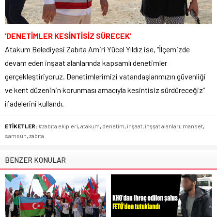
‘DENETİMLER KESİNTİSİZ SÜRECEK’
Atakum Belediyesi Zabıta Amiri Yücel Yıldız ise, “İlçemizde
devam eden inşaat alanlarında kapsamlı denetimler
gerçekleştiriyoruz. Denetimlerimizi vatandaşlarımızın güvenliği
ve kent düzeninin korunması amacıyla kesintisiz sürdüreceğiz”
ifadelerini kullandı.
ETİKETLER:
#zabıta ekipleri
,
atakum
,
denetim
,
inşaat
,
inşşat alanları
,
manset
,
samsun
,
zabıta
BENZER KONULAR