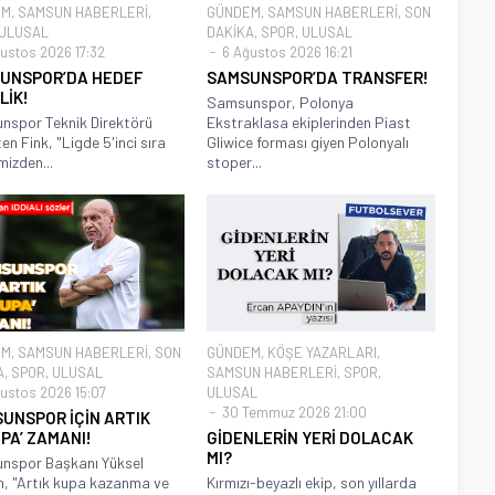
EM
,
SAMSUN HABERLERİ
,
GÜNDEM
,
SAMSUN HABERLERİ
,
SON
ULUSAL
DAKİKA
,
SPOR
,
ULUSAL
ustos 2026 17:32
6 Ağustos 2026 16:21
UNSPOR’DA HEDEF
SAMSUNSPOR’DA TRANSFER!
LİK!
Samsunspor, Polonya
spor Teknik Direktörü
Ekstraklasa ekiplerinden Piast
en Fink, "Ligde 5'inci sıra
Gliwice forması giyen Polonyalı
imizden...
stoper...
EM
,
SAMSUN HABERLERİ
,
SON
GÜNDEM
,
KÖŞE YAZARLARI
,
A
,
SPOR
,
ULUSAL
SAMSUN HABERLERİ
,
SPOR
,
ustos 2026 15:07
ULUSAL
30 Temmuz 2026 21:00
SUNSPOR İÇİN ARTIK
PA’ ZAMANI!
GİDENLERİN YERİ DOLACAK
MI?
nspor Başkanı Yüksel
ım, "Artık kupa kazanma ve
Kırmızı-beyazlı ekip, son yıllarda