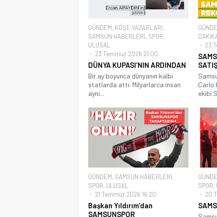
GÜNDEM
,
KÖŞE YAZARLARI
,
GÜND
SAMSUN HABERLERİ
,
SPOR
,
DAKİK
ULUSAL
23 T
23 Temmuz 2026 21:00
SAMS
DÜNYA KUPASI’NIN ARDINDAN
SATIŞ
Bir ay boyunca dünyanın kalbi
Samsun
statlarda attı. Milyarlarca insan
Carlo 
aynı...
ekibi St
GÜNDEM
,
SAMSUN HABERLERİ
,
GÜND
SPOR
,
ULUSAL
SPOR
,
21 Temmuz 2026 16:20
20 T
Başkan Yıldırım’dan
SAMS
SAMSUNSPOR
Samsu