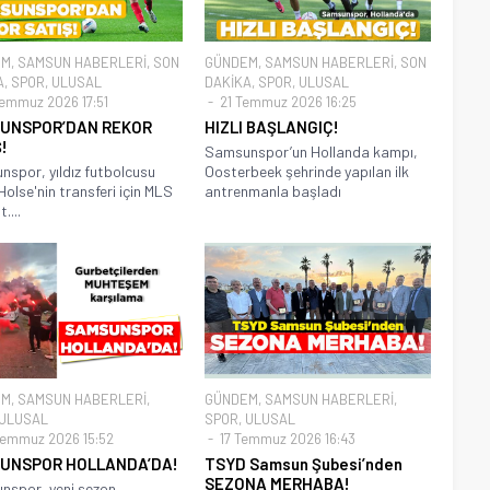
EM
,
SAMSUN HABERLERİ
,
SON
GÜNDEM
,
SAMSUN HABERLERİ
,
SON
A
,
SPOR
,
ULUSAL
DAKİKA
,
SPOR
,
ULUSAL
emmuz 2026 17:51
21 Temmuz 2026 16:25
UNSPOR’DAN REKOR
HIZLI BAŞLANGIÇ!
!
Samsunspor’un Hollanda kampı,
spor, yıldız futbolcusu
Oosterbeek şehrinde yapılan ilk
Holse'nin transferi için MLS
antrenmanla başladı
....
EM
,
SAMSUN HABERLERİ
,
GÜNDEM
,
SAMSUN HABERLERİ
,
ULUSAL
SPOR
,
ULUSAL
emmuz 2026 15:52
17 Temmuz 2026 16:43
UNSPOR HOLLANDA’DA!
TSYD Samsun Şubesi’nden
SEZONA MERHABA!
nspor, yeni sezon