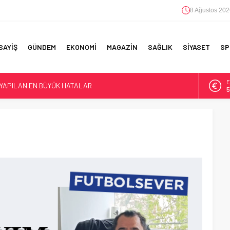
8 Ağustos 202
SAYİŞ
GÜNDEM
EKONOMİ
MAGAZİN
SAĞLIK
SİYASET
SP
 YAPILAN EN BÜYÜK HATALAR
E
5
F 5’İNCİLİK!
A
6
IN!’
B
1
D
4