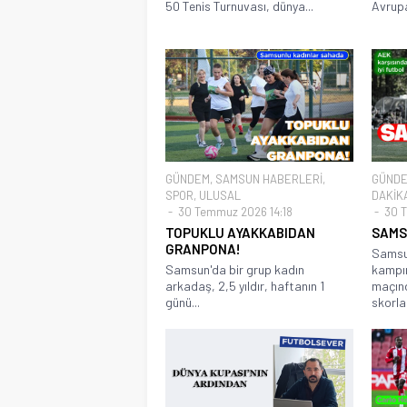
50 Tenis Turnuvası, dünya...
Avrupa
GÜNDEM
,
SAMSUN HABERLERİ
,
GÜND
SPOR
,
ULUSAL
DAKİK
30 Temmuz 2026 14:18
30 T
TOPUKLU AYAKKABIDAN
SAMS
GRANPONA!
Samsu
Samsun'da bir grup kadın
kampın
arkadaş, 2,5 yıldır, haftanın 1
maçınd
günü...
skorla.