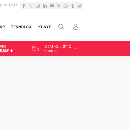
6, 06:38:52
OR
TEKNOLOJİ
KÜNYE
İSTANBUL
31°C
URO
5,1881
AZ BULUTLU
LTIN
.660,55
İST
3.779,39
OLAR
7,7111