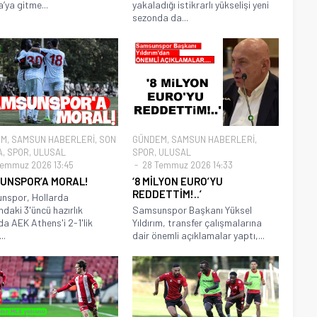
’ya gitme...
yakaladığı istikrarlı yükselişi yeni
sezonda da...
EM
,
SAMSUN HABERLERİ
,
SON
GÜNDEM
,
SAMSUN HABERLERİ
,
A
,
SPOR
,
ULUSAL
SPOR
,
ULUSAL
emmuz 2026 13:45
28 Temmuz 2026 14:33
UNSPOR’A MORAL!
‘8 MİLYON EURO’YU
REDDETTİM!..’
nspor, Hollarda
daki 3'üncü hazırlık
Samsunspor Başkanı Yüksel
a AEK Athens'i 2-1'lik
Yıldırım, transfer çalışmalarına
..
dair önemli açıklamalar yaptı,...