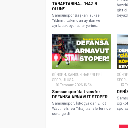
TARAFTARINA… ‘HAZIR
hazırl
OLUN!’
gittiğ
Samsunspor Başkanı Yüksel
beyazlı
Yıldırım, takımdan ayrılan ve
ayrılacak oyuncular yerine...
GÜNDEM
,
SAMSUN HABERLERİ
,
GÜND
SPOR
,
ULUSAL
SPOR
,
16 Temmuz 2026 16:54
13 T
Samsunspor’da transfer
DENİZ
DEFANSA ARNAVUT STOPER!
Samsun
Samsunspor, İskoçya'dan Elliot
çiğ kö
Watt ile Enea Mihaj transferlerinde
sporcu
sona geldi...