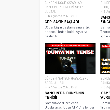
GÜNDEM
,
KÖŞE YAZARLARI
,
GÜND
SAMSUN HABERLERİ
,
SPOR
,
SPOR
,
ULUSAL
6 Ağ
6 Ağustos 2026 21:00
SAMS
GERİ SAYIM BAŞLADI
5’İNCİ
Süper Lig’in başlamasına artık
Samsun
sadece 1 hafta kaldı. Aylarca
Thorst
bekledik....
için el
GÜNDEM
,
SAMSUN HABERLERİ
,
GÜND
SPOR
,
ULUSAL
DAKİK
3 Ağustos 2026 15:21
3 Ağ
SAMSUN’DA ‘DÜNYA’NIN
‘SAM
TENİSİ!
‘AVRU
Samsun'da düzenlenen
Samsu
Uluslararası Open ATP Challenger
Yıldır