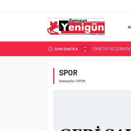
A
YÖNETİCİ SEÇERKEN
SON DAKİKA
GERİ SAYIM BAŞLADI
SAMSUNSPOR’DA HEDE
‘BAFRA’YA YATIRIM YAP
SPOR
İŞTE FINDIK FİYATI!
Anasayfa
»
SPOR