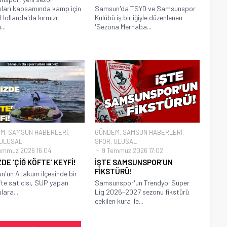
ıkları kapsamında kamp için
Samsun'da TSYD ve Samsunspor
i Hollanda'da kırmızı-
Kulübü iş birliğiyle düzenlenen
...
'Sezona Merhaba...
EM
,
SAMSUN HABERLERİ
,
GÜNDEM
,
SAMSUN HABERLERİ
,
ULUSAL
SPOR
,
ULUSAL
emmuz 2026 16:04
9 Temmuz 2026 17:02
DE ‘ÇİĞ KÖFTE’ KEYFİ!
İŞTE SAMSUNSPOR’UN
FİKSTÜRÜ!
'un Atakum ilçesinde bir
fte satıcısı, SUP yapan
Samsunspor'un Trendyol Süper
lara...
Lig 2026–2027 sezonu fikstürü
çekilen kura ile...