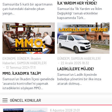
İLK YARDIM HER YERDE!
Samsun’da 5 katlı bir apartmanın
çatı katındaki dairede çıkan
Samsun'da 'İlk Yardım ve İklim
yangın...
Değişikliği' temalı etkinlikler
kapsamında Türk...
EKONOMİ
,
GÜNDEM
,
İlkadım
GÜNDEM
,
SAMSUN HABERLERİ
Haberleri
,
SAMSUN HABERLERİ
22 Aralık 2025 18:32
13 Temmuz 2024 17:11
LADİKLİLER’E MÜJDE!
MMO, İLKADIM’A TALİP!
Samsun'un Ladik ilçesinde
Samsun'un İlkadım İlçesi genelinde
belediye yönetimi bir ilke imza
'asansöz kontrolleri'ni yapmak
atarak dolmuş...
istediklerini söyleyen MMO...
GÜNCEL KONULAR
6 Ağustos 2026 21:01