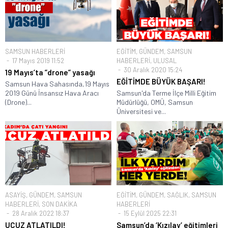
SAMSUN HABERLERİ
EĞİTİM
,
GÜNDEM
,
SAMSUN
17 Mayıs 2019 11:52
HABERLERİ
,
ULUSAL
30 Aralık 2020 15:24
19 Mayıs’ta ”drone” yasağı
EĞİTİMDE BÜYÜK BAŞARI!
Samsun Hava Sahasında,19 Mayıs
2019 Günü İnsansız Hava Aracı
Samsun'da Terme İlçe Milli Eğitim
(Drone)...
Müdürlüğü, OMÜ, Samsun
Üniversitesi ve...
ASAYİŞ
,
GÜNDEM
,
SAMSUN
EĞİTİM
,
GÜNDEM
,
SAĞLIK
,
SAMSUN
HABERLERİ
,
SON DAKİKA
HABERLERİ
28 Aralık 2022 18:37
15 Eylül 2025 22:31
UCUZ ATLATILDI!
Samsun’da ‘Kızılay’ eğitimleri