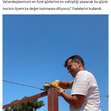
Vatandaşlarımızın en özel günlerine ev sahipliği yapacak bu güzel
tesisin ilçemize değer katmasını diliyoruz” ifadelerini kullandı.