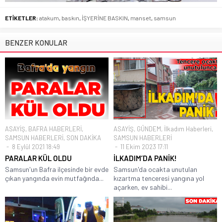
ETİKETLER:
atakum
,
baskın
,
İŞYERİNE BASKIN
,
manset
,
samsun
BENZER KONULAR
ASAYİŞ
,
BAFRA HABERLERİ
,
ASAYİŞ
,
GÜNDEM
,
İlkadım Haberleri
,
SAMSUN HABERLERİ
,
SON DAKİKA
SAMSUN HABERLERİ
8 Eylül 2021 18:49
11 Ekim 2023 17:11
PARALAR KÜL OLDU
İLKADIM’DA PANİK!
Samsun'un Bafra ilçesinde bir evde
Samsun'da ocakta unutulan
çıkan yangında evin mutfağında...
kızartma tenceresi yangına yol
açarken, ev sahibi...