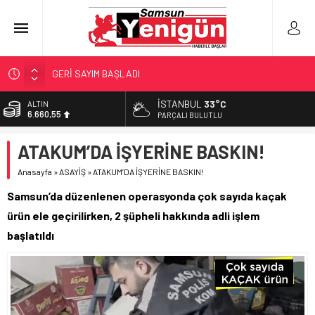
GERİ SAYIM BAŞLADI
SAMSUNSPOR’DA HEDEF 5’İNCİLİK!
İSTANBUL
33°C
BİST
13.779,39
‘BAFRA’YA YATIRIM YAPIN!’
PARÇALI BULUTLU
İŞTE FINDIK FİYATI!
DOLAR
ATAKUM’DA İŞYERİNE BASKIN!
47,7111
YÖNETİCİ SEÇERKEN YAPILAN EN BÜYÜK HATALAR
Anasayfa
»
ASAYİŞ
»
ATAKUM’DA İŞYERİNE BASKIN!
EURO
55,1881
Samsun’da düzenlenen operasyonda çok sayıda kaçak
ALTIN
ürün ele geçirilirken, 2 şüpheli hakkında adli işlem
6.660,55
başlatıldı