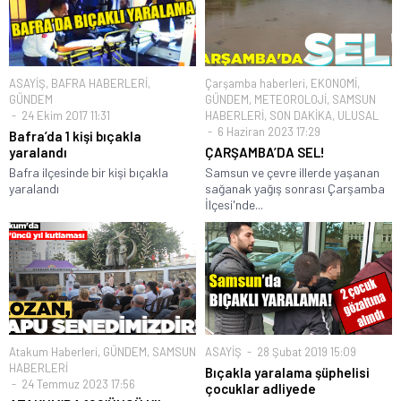
ASAYİŞ
,
BAFRA HABERLERİ
,
Çarşamba haberleri
,
EKONOMİ
,
GÜNDEM
GÜNDEM
,
METEOROLOJİ
,
SAMSUN
24 Ekim 2017 11:31
HABERLERİ
,
SON DAKİKA
,
ULUSAL
6 Haziran 2023 17:29
Bafra’da 1 kişi bıçakla
yaralandı
ÇARŞAMBA’DA SEL!
Bafra ilçesinde bir kişi bıçakla
Samsun ve çevre illerde yaşanan
yaralandı
sağanak yağış sonrası Çarşamba
İlçesi'nde...
Atakum Haberleri
,
GÜNDEM
,
SAMSUN
ASAYİŞ
28 Şubat 2019 15:09
HABERLERİ
Bıçakla yaralama şüphelisi
24 Temmuz 2023 17:56
çocuklar adliyede