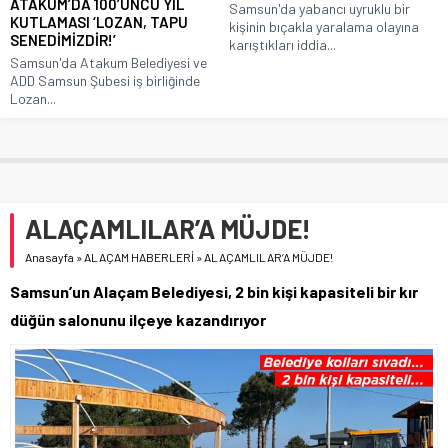
ATAKUM’DA 100’ÜNCÜ YIL
Samsun'da yabancı uyruklu bir
KUTLAMASI ‘LOZAN, TAPU
kişinin bıçakla yaralama olayına
SENEDİMİZDİR!’
karıştıkları iddia...
Samsun'da Atakum Belediyesi ve
ADD Samsun Şubesi iş birliğinde
Lozan...
ALAÇAMLILAR’A MÜJDE!
Anasayfa
»
ALAÇAM HABERLERİ
»
ALAÇAMLILAR’A MÜJDE!
Samsun’un Alaçam Belediyesi, 2 bin kişi kapasiteli bir kır
düğün salonunu ilçeye kazandırıyor