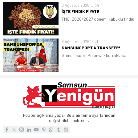
diye seslendi
6 Ağustos 2026 16:34
İŞTE FINDIK FİYATI!
TMO, 2026/2027 dönemi kabuklu fındık
alım fiyatlarını belirledi. Giresun kalite
fındığın kilogram fiyatı 255 lira, Levant
kalite fındığın kilogram fiyatı ise 250
6 Ağustos 2026 16:21
lira oldu
SAMSUNSPOR’DA TRANSFER!
Samsunspor, Polonya Ekstraklasa
ekiplerinden Piast Gliwice forması giyen
Polonyalı stoper Igor Drapinski ile 5
yıllık sözleşme imzaladı
Footer açıklama yazısı. Bu alan tema ayarlarından
değiştirilebilmektedir.