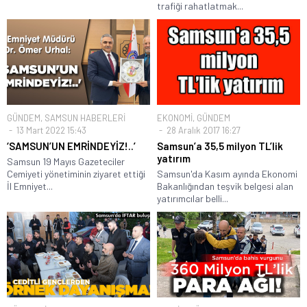
trafiği rahatlatmak...
GÜNDEM
,
SAMSUN HABERLERİ
EKONOMİ
,
GÜNDEM
13 Mart 2022 15:43
28 Aralık 2017 16:27
‘SAMSUN’UN EMRİNDEYİZ!..’
Samsun’a 35,5 milyon TL’lik
yatırım
Samsun 19 Mayıs Gazeteciler
Cemiyeti yönetiminin ziyaret ettiği
Samsun'da Kasım ayında Ekonomi
İl Emniyet...
Bakanlığından teşvik belgesi alan
yatırımcılar belli...