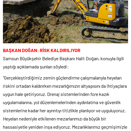
BAŞKAN DOĞAN: RİSK KALDIRILIYOR
Samsun Büyükşehir Belediye Başkanı Halit Doğan, konuyla ilgili
yaptığı açıklamada şunları söyledi:
“Gerçekleştirdiğimiz zemin güçlendirme çalışmalarıyla heyelan
riskini ortadan kaldırırken mezarlığımızın altyapısını da ihtiyaçlara
uygun hale getiriyoruz. Drenaj sistemlerinden fore kazık
uygulamalarına, yol düzenlemelerinden aydınlatma ve güvenlik
sistemlerine kadar her ayrıntıyı titizlikle planlıyor ve uyguluyoruz.
Heyelan nedeniyle etkilenen mezarlarımızı da büyük bir
hassasiyetle yeniden inşa ediyoruz. Mezarlıklarımız geçmişimizle