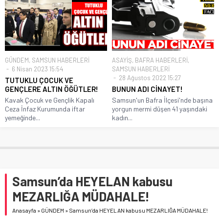
GÜNDEM
,
SAMSUN HABERLERİ
ASAYİŞ
,
BAFRA HABERLERİ
,
6 Nisan 2023 15:54
SAMSUN HABERLERİ
28 Ağustos 2022 15:27
TUTUKLU ÇOCUK VE
GENÇLERE ALTIN ÖĞÜTLER!
BUNUN ADI CİNAYET!
Kavak Çocuk ve Gençlik Kapalı
Samsun'un Bafra İlçesi'nde başına
Ceza İnfaz Kurumunda iftar
yorgun mermi düşen 41 yaşındaki
yemeğinde...
kadın...
Samsun’da HEYELAN kabusu
MEZARLIĞA MÜDAHALE!
Anasayfa
»
GÜNDEM
»
Samsun’da HEYELAN kabusu MEZARLIĞA MÜDAHALE!