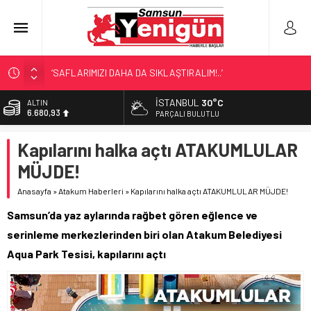
‘SAFLARIMIZI DAHA DA SIKLAŞTIRALIM!..’
SAMSUN’DA ‘DOSTLUK’ GÖSTERİSİ!
İSTANBUL
30°C
ALTIN
6.680,93
BİR SAMSUN KLASİĞİ!
PARÇALI BULUTLU
SAMSUN’DA DENİZ FACİASI!
BİST
Kapılarını halka açtı ATAKUMLULAR
13.795,57
LÖSEV’İN KAHRAMANLARI!
MÜJDE!
DOLAR
47,7189
Anasayfa
»
Atakum Haberleri
»
Kapılarını halka açtı ATAKUMLULAR MÜJDE!
EURO
Samsun’da yaz aylarında rağbet gören eğlence ve
55,2097
serinleme merkezlerinden biri olan Atakum Belediyesi
Aqua Park Tesisi, kapılarını açtı