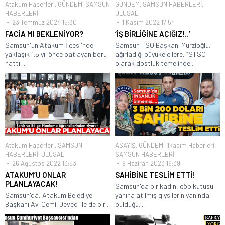
Atakum Haberleri
,
GÜNDEM
,
SAMSUN
GÜNDEM
,
SAMSUN HABERLERİ
,
HABERLERİ
ULUSAL
23 Temmuz 2024 15:30
1 Kasım 2022 17:54
FACİA MI BEKLENİYOR?
‘İŞ BİRLİĞİNE AÇIĞIZ!..’
Samsun'un Atakum İlçesi'nde
Samsun TSO Başkanı Murzioğlu,
yaklaşık 1.5 yıl önce patlayan boru
ağırladığı büyükelçilere, “STSO
hattı,...
olarak dostluk temelinde...
Atakum Haberleri
,
SAMSUN
ASAYİŞ
,
GÜNDEM
,
İlkadım Haberleri
,
HABERLERİ
,
ULUSAL
SAMSUN HABERLERİ
26 Ağustos 2022 13:53
9 Haziran 2023 16:39
ATAKUM’U ONLAR
SAHİBİNE TESLİM ETTİ!
PLANLAYACAK!
Samsun'da bir kadın, çöp kutusu
Samsun'da, Atakum Belediye
yanına atılmış giysilerin yanında
Başkanı Av. Cemil Deveci ile de bir...
bulduğu...