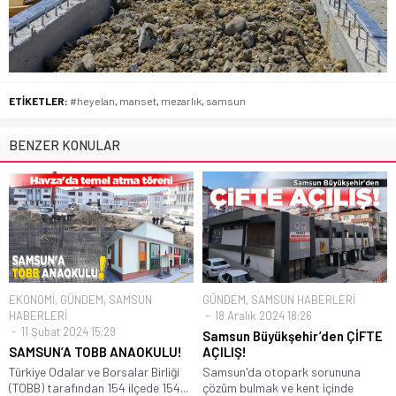
ETİKETLER:
#heyelan
,
manset
,
mezarlık
,
samsun
BENZER KONULAR
EKONOMİ
,
GÜNDEM
,
SAMSUN
GÜNDEM
,
SAMSUN HABERLERİ
HABERLERİ
18 Aralık 2024 18:26
11 Şubat 2024 15:29
Samsun Büyükşehir’den ÇİFTE
SAMSUN’A TOBB ANAOKULU!
AÇILIŞ!
Türkiye Odalar ve Borsalar Birliği
Samsun'da otopark sorununa
(TOBB) tarafından 154 ilçede 154...
çözüm bulmak ve kent içinde