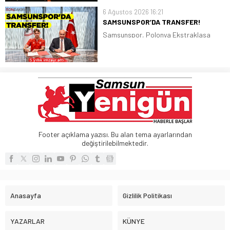
kalite fındığın kilogram fiyatı ise 250
6 Ağustos 2026 16:21
lira oldu
SAMSUNSPOR’DA TRANSFER!
Samsunspor, Polonya Ekstraklasa
ekiplerinden Piast Gliwice forması giyen
Polonyalı stoper Igor Drapinski ile 5
yıllık sözleşme imzaladı
Footer açıklama yazısı. Bu alan tema ayarlarından
değiştirilebilmektedir.
Anasayfa
Gizlilik Politikası
YAZARLAR
KÜNYE