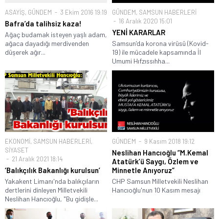
ASAYİŞ
,
GÜNDEM
3 Ekim 2016 19:19
GÜNDEM
,
SAMSUN HABERLERİ
16 Aralık 2020 15:01
Bafra’da talihsiz kaza!
YENİ KARARLAR
Ağaç budamak isteyen yaşlı adam,
ağaca dayadığı merdivenden
Samsun’da korona virüsü (Kovid-
düşerek ağır...
19) ile mücadele kapsamında İl
Umumi Hıfzıssıhha...
EKONOMİ
,
SAMSUN HABERLERİ
,
GÜNDEM
9 Kasım 2018 19:12
SİYASET
Neslihan Hancıoğlu “M.Kemal
21 Aralık 2021 18:14
Atatürk’ü Saygı, Özlem ve
‘Balıkçılık Bakanlığı kurulsun’
Minnetle Anıyoruz”
Yakakent Limanı'nda balıkçıların
CHP Samsun Milletvekili Neslihan
dertlerini dinleyen Milletvekili
Hancıoğlu'nun 10 Kasım mesajı
Neslihan Hancıoğlu, "Bu gidişle...