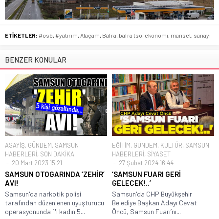
ETİKETLER:
#osb
,
#yatırım
,
Alaçam
,
Bafra
,
bafra tso
,
ekonomi
,
manset
,
sanayi
BENZER KONULAR
ASAYİŞ
,
GÜNDEM
,
SAMSUN
EĞİTİM
,
GÜNDEM
,
KÜLTÜR
,
SAMSUN
HABERLERİ
,
SON DAKİKA
HABERLERİ
,
SİYASET
20 Mart 2023 15:21
27 Şubat 2024 16:44
SAMSUN OTOGARINDA ‘ZEHİR’
‘SAMSUN FUARI GERİ
AVI!
GELECEK!..’
Samsun'da narkotik polisi
Samsun'da CHP Büyükşehir
tarafından düzenlenen uyuşturucu
Belediye Başkan Adayı Cevat
operasyonunda 1'i kadın 5...
Öncü, Samsun Fuarı’nı...