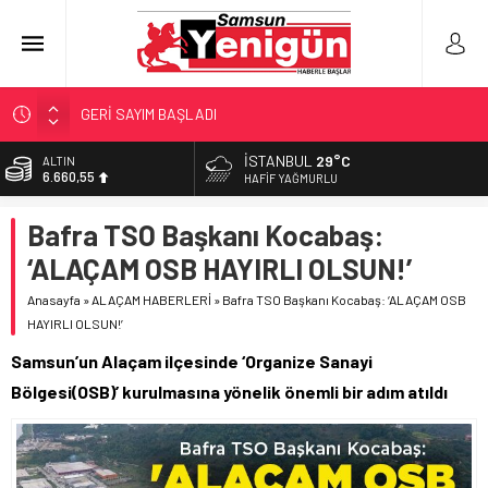
GERİ SAYIM BAŞLADI
SAMSUNSPOR’DA HEDEF 5’İNCİLİK!
İSTANBUL
29°C
ALTIN
6.660,55
‘BAFRA’YA YATIRIM YAPIN!’
HAFIF YAĞMURLU
İŞTE FINDIK FİYATI!
BİST
Bafra TSO Başkanı Kocabaş:
13.779,39
YÖNETİCİ SEÇERKEN YAPILAN EN BÜYÜK HATALAR
‘ALAÇAM OSB HAYIRLI OLSUN!’
DOLAR
47,7111
Anasayfa
»
ALAÇAM HABERLERİ
»
Bafra TSO Başkanı Kocabaş: ‘ALAÇAM OSB
HAYIRLI OLSUN!’
EURO
55,1881
Samsun’un Alaçam ilçesinde ‘Organize Sanayi
Bölgesi(OSB)’ kurulmasına yönelik önemli bir adım atıldı