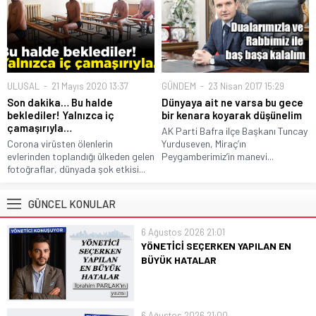
ULUSAL
21 Mayıs 2020 13:37
GÜNDEM
23 Nisan 2017 15:29
Son dakika… Bu halde
Dünyaya ait ne varsa bu gece
beklediler! Yalnızca iç
bir kenara koyarak düşünelim
çamaşırıyla…
AK Parti Bafra ilçe Başkanı Tuncay
Corona virüsten ölenlerin
Yurduseven, Miraç’ın
evlerinden toplandığı ülkeden gelen
Peygamberimiz’in manevi...
fotoğraflar, dünyada şok etkisi...
GÜNCEL KONULAR
6 Ağustos 2026 21:01
YÖNETİCİ SEÇERKEN YAPILAN EN
BÜYÜK HATALAR
Her yıl binlerce apartman ve site genel
kurulunda aynı sahne yaşanıyor.
Toplantı başlıyor, birkaç gündem
6 Ağustos 2026 21:00