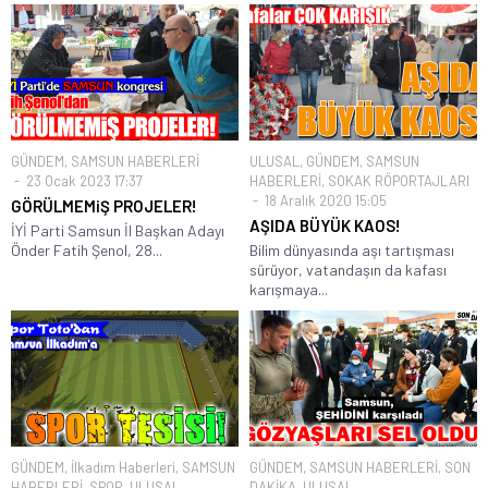
GÜNDEM
,
SAMSUN HABERLERİ
ULUSAL
,
GÜNDEM
,
SAMSUN
23 Ocak 2023 17:37
HABERLERİ
,
SOKAK RÖPORTAJLARI
18 Aralık 2020 15:05
GÖRÜLMEMiŞ PROJELER!
AŞIDA BÜYÜK KAOS!
İYİ Parti Samsun İl Başkan Adayı
Önder Fatih Şenol, 28...
Bilim dünyasında aşı tartışması
sürüyor, vatandaşın da kafası
karışmaya...
GÜNDEM
,
İlkadım Haberleri
,
SAMSUN
GÜNDEM
,
SAMSUN HABERLERİ
,
SON
HABERLERİ
,
SPOR
,
ULUSAL
DAKİKA
,
ULUSAL