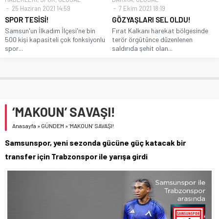
25 Haziran 2021 14:59
7 Ekim 2021 18:19
SPOR TESİSİ!
GÖZYAŞLARI SEL OLDU!
Samsun'un İlkadım İlçesi'ne bin
Fırat Kalkanı harekat bölgesinde
500 kişi kapasiteli çok fonksiyonlu
terör örgütünce düzenlenen
spor...
saldırıda şehit olan...
‘MAKOUN’ SAVAŞI!
Anasayfa
»
GÜNDEM
»
‘MAKOUN’ SAVAŞI!
Samsunspor, yeni sezonda gücüne güç katacak bir
transfer için Trabzonspor ile yarışa girdi