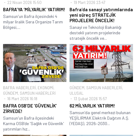
22 Nisan 2026 15:50
19 Mart 2026 23:47
BAFRA’YA ‘MİLYARLIK’ YATIRIM!
Bafra’da sanayi yatırımlarında
yeni süreç STRATEJİK
Samsun'un Bafra ilçesindeki 4
PROJELERE ÖNCELİK!
milyar liralık Sera Organize Tarım
Bölgesi,...
Sanayi ve Teknoloji Bakanlığı
destekli yatırım projelerinde
stratejik öncelik ve...
BAFRA HABERLERİ
,
EKONOMİ
,
GÜNDEM
,
SAMSUN HABERLERİ
,
GÜNDEM
,
SAMSUN HABERLERİ
ULUSAL
16 Mart 2026 16:18
13 Şubat 2026 15:57
BAFRA OSB’DE ‘GÜVENLİK’
62 MİLYARLIK YATIRIM!
ZİRVEDE!
Samsun'da genel merkezi bulunan
Samsun'un Bafra ilçesindeki
YEŞİLIRMAK Elektrik Dağıtım A.Ş.
Karma OSB’de 'Sağlık ve Güvenlik'
(YEDAŞ), 2026–2030...
yatırımları hız...