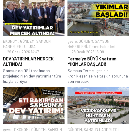
EKONOMİ
,
GÜNDEM
,
SAMSUN
çevre
,
GÜNDEM
,
SAMSUN
HABERLERİ
,
ULUSAL
HABERLERİ
,
Terme haberleri
29 Ocak 2026 14:47
28 Ocak 2026 16:09
DEV YATIRIMLAR MERCEK
Terme’ye BÜYÜK yatırım
ALTINDA!
YIKIMLAR BAŞLADI!
Samsun'da DSİ tarafından
Samsun Terme ilçesinin
projelendirilen dev yatırımlar tüm
kronikleşen sel ve taşkın sorununa
hızıyla sürüyor
son verecek...
çevre
,
EKONOMİ
,
GÜNDEM
,
SAMSUN
GÜNDEM
,
SAMSUN HABERLERİ