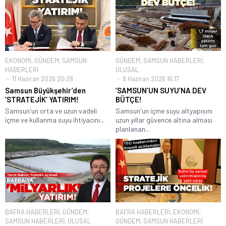
EKONOMİ
,
GÜNDEM
,
SAMSUN
GÜNDEM
,
SAMSUN HABERLERİ
,
HABERLERİ
ULUSAL
11 Haziran 2026 20:28
8 Haziran 2026 16:17
Samsun Büyükşehir’den
‘SAMSUN’UN SUYU’NA DEV
‘STRATEJİK’ YATIRIM!
BÜTÇE!
Samsun'un orta ve uzun vadeli
Samsun'un içme suyu altyapısını
içme ve kullanma suyu ihtiyacını...
uzun yıllar güvence altına alması
planlanan...
BAFRA HABERLERİ
,
GÜNDEM
,
BAFRA HABERLERİ
,
EKONOMİ
,
SAMSUN HABERLERİ
,
ULUSAL
GÜNDEM
,
SAMSUN HABERLERİ