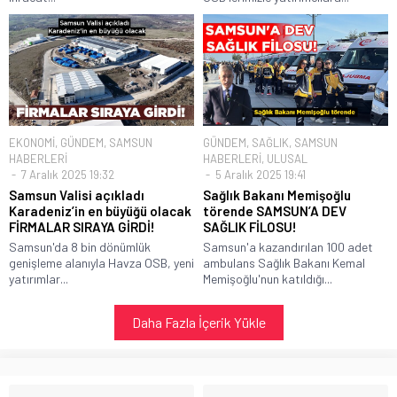
EKONOMİ
,
GÜNDEM
,
SAMSUN
GÜNDEM
,
SAĞLIK
,
SAMSUN
HABERLERİ
HABERLERİ
,
ULUSAL
7 Aralık 2025 19:32
5 Aralık 2025 19:41
Samsun Valisi açıkladı
Sağlık Bakanı Memişoğlu
Karadeniz’in en büyüğü olacak
törende SAMSUN’A DEV
FİRMALAR SIRAYA GİRDİ!
SAĞLIK FİLOSU!
Samsun'da 8 bin dönümlük
Samsun'a kazandırılan 100 adet
genişleme alanıyla Havza OSB, yeni
ambulans Sağlık Bakanı Kemal
yatırımlar...
Memişoğlu'nun katıldığı...
Daha Fazla İçerik Yükle