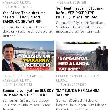
HABERLERİ
,
ULUSAL
28 Aralık 2025 18:11
27 Ocak 2026 17:02
Yeni kent meydanı, otopark,
Yeni Gübre Tesisi üretime
kafe… VEZİRKÖPRÜ’YE
başladı ETİ BAKIR’DAN
MUHTEŞEM YATIRIMLAR!
SAMSUN’A DEV YATIRIM!
Samsun'da Büyükşehir Belediyesi,
Samsun'da sürdürülebilirlik ve
Vezirköprü ilçesinde otopark ve
elektronik tesisi ile entegre olarak
meydan projesinden tarımsal...
kurulan 300...
EKONOMİ
,
GÜNDEM
,
SAMSUN
GÜNDEM
,
SAMSUN HABERLERİ
,
HABERLERİ
,
ULUSAL
ULUSAL
21 Aralık 2025 17:51
15 Aralık 2025 17:52
Samsun’a yeni yatırım ULUSOY
‘SAMSUN’DA HER ALANDA
UN ‘MAKARNA’ ÜRETECEK!
YATIRIM!’
Samsun'un ünlü markası Ulusoy
Samsun Büyükşehir Belediye
Un, Samsun Gıda İhtisas OSB’de
Başkanı Halit Doğan, "Özellikle yeni
ihracat...
OSB'lerimizle yatırımcılara...