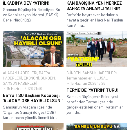
İLKADIM’A DEV YATIRIM!
KAN BAĞIŞINA YENİ MERKEZ
BAFRA’YA ANLAMLI YATIRIM!
Samsun Büyükşehir Belediyesi Su
ve Kanalizasyon İdaresi (SASKİ)
Bafra’da hayırsever katkılarla
Genel Müdürlüğü...
hayata geçirilen Hacı Nail Taşkın
Kan Alma...
ALAÇAM HABERLERİ
,
BAFRA
GÜNDEM
,
SAMSUN HABERLERİ
,
HABERLERİ
,
EKONOMİ
,
GÜNDEM
,
Terme haberleri
,
ULUSAL
SAMSUN HABERLERİ
15 Haziran 2026 15:26
15 Haziran 2026 21:38
TERME’DE ‘YATIRIM’ TURU!
Bafra TSO Başkanı Kocabaş:
Samsun Büyükşehir Belediyesi
‘ALAÇAM OSB HAYIRLI OLSUN!’
tarafından Terme ilçesinde
Samsun’un Alaçam ilçesinde
gerçekleştirilen önemli yatırımlar
'Organize Sanayi Bölgesi(OSB)'
yerinde...
kurulmasına yönelik önemli bir...