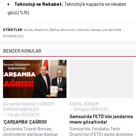
Teknoloji ve Rekabet:
Teknolojik kapasite ve rekabet
gücü (%15)
ETİKETLER:
#osb
,
#yatırım
,
Bafra
,
ekonomi
,
manset
,
sanayi
,
serdal sefa
kocabaş
,
tso
BENZER KONULAR
Çarşamba haberleri
,
GÜNDEM
,
ASAYİŞ
,
GÜNDEM
SAMSUN HABERLERİ
29 Kasım 2016 14:52
7 Aralık 2022 15:33
Samsun’da FETÖ’nün jandarma
‘ÇARŞAMBA’ ÇAĞRISI!
imamı gözaltında!
Çarşamba Ticaret Borsası
Samsun'da, Fetullahçı Terör
yöneticilerini ağırlayan Başkan
Örgütü'nün (FETÖ) darbe girişimine