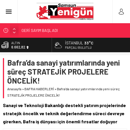
GERİ SAYIM BAŞLADI
SAMSUNSPOR’DA HEDEF 5’İNCİLİK!
İSTANBUL
33°C
BİST
13.779,39
‘BAFRA’YA YATIRIM YAPIN!’
PARÇALI BULUTLU
İŞTE FINDIK FİYATI!
DOLAR
Bafra’da sanayi yatırımlarında yeni
47,6961
YÖNETİCİ SEÇERKEN YAPILAN EN BÜYÜK HATALAR
süreç STRATEJİK PROJELERE
EURO
55,1808
ÖNCELİK!
ALTIN
Anasayfa
»
BAFRA HABERLERİ
»
Bafra’da sanayi yatırımlarında yeni süreç
6.662,82
STRATEJİK PROJELERE ÖNCELİK!
Sanayi ve Teknoloji Bakanlığı destekli yatırım projelerinde
stratejik öncelik ve teknik değerlendirme süreci devreye
girerken, Bafra iş dünyası için önemli fırsatlar doğuyor