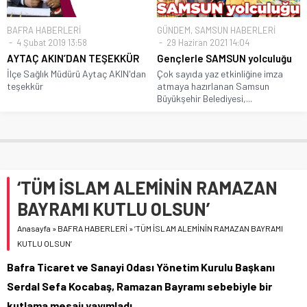
BAFRA HABERLERİ
GÜNDEM
,
SAMSUN HABERLERİ
4 Şubat 2019 13:58
29 Haziran 2021 14:04
AYTAÇ AKIN’DAN TEŞEKKÜR
Gençlerle SAMSUN yolculuğu
İlçe Sağlık Müdürü Aytaç AKIN'dan
Çok sayıda yaz etkinliğine imza
teşekkür
atmaya hazırlanan Samsun
Büyükşehir Belediyesi,...
‘TÜM İSLAM ALEMİNİN RAMAZAN
BAYRAMI KUTLU OLSUN’
Anasayfa
»
BAFRA HABERLERİ
»
‘TÜM İSLAM ALEMİNİN RAMAZAN BAYRAMI
KUTLU OLSUN’
Bafra Ticaret ve Sanayi Odası Yönetim Kurulu Başkanı
Serdal Sefa Kocabaş, Ramazan Bayramı sebebiyle bir
kutlama mesajı yayımladı