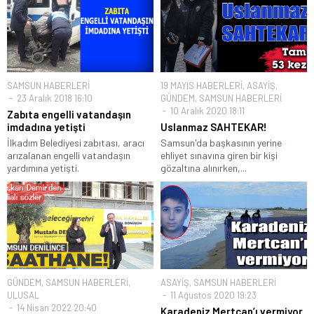
SAMSUN HABERLERİ
19 MAYIS HABERLERİ
,
ASAYİŞ
,
23 Aralık 2018 16:10
GÜNDEM
,
SAMSUN HABERLERİ
10 Aralık 2020 18:11
Zabıta engelli vatandaşın
imdadına yetişti
Uslanmaz SAHTEKAR!
İlkadım Belediyesi zabıtası, aracı
Samsun'da başkasının yerine
arızalanan engelli vatandaşın
ehliyet sınavına giren bir kişi
yardımına yetişti.
gözaltına alınırken,...
GÜNDEM
,
SAMSUN HABERLERİ
,
ASAYİŞ
,
SAMSUN HABERLERİ
ULUSAL
11 Ağustos 2020 19:23
14 Nisan 2022 20:40
Karadeniz Mertcan’ı vermiyor