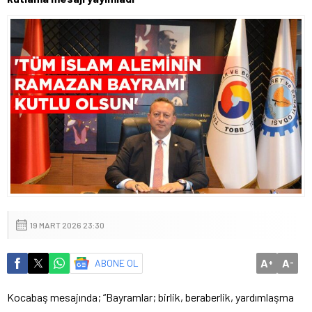
19 MART 2026 23:30
A
A
ABONE OL
+
-
Kocabaş mesajında; “Bayramlar; birlik, beraberlik, yardımlaşma