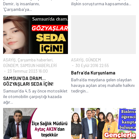
Demir, iş insanlarını,
ilişkin soruşturma kapsamında...
'Çarşamba'ya...
ASAYİŞ
,
Çarşamba haberleri
,
ASAYİŞ
,
GÜNDEM
GÜNDEM
,
SAMSUN HABERLERİ
30 Eylül 2016 22:55
23 Temmuz 2023 16:00
Bafra’da Kurşunlama
SAMSUN’DA DRAM…
Bafra’da meydana gelen olaydan
GÖZYAŞLARI SEDA İÇİN!
havaya açılan ateş mahalle halkını
Samsun'da 4,5 ay önce motosiklet
tedirgin...
ile otomobilin çarpıştığı kazada
ağır...