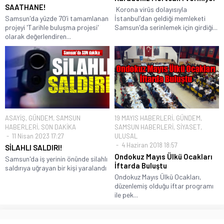
SAATHANE!
Korona virüs dolayısıyla
Samsun'da yüzde 70’i tamamlanan
İstanbul'dan geldiği memleketi
projeyi 'Tarihle buluşma projesi'
Samsun'da serinlemek için girdiği...
olarak değerlendiren...
ASAYİŞ
,
GÜNDEM
,
SAMSUN
19 MAYIS HABERLERİ
,
GÜNDEM
,
HABERLERİ
,
SON DAKİKA
SAMSUN HABERLERİ
,
SİYASET
,
11 Nisan 2023 17:27
ULUSAL
4 Haziran 2018 18:57
SİLAHLI SALDIRI!
Ondokuz Mayıs Ülkü Ocakları
Samsun'da iş yerinin önünde silahlı
İftarda Buluştu
saldırıya uğrayan bir kişi yaralandı
Ondokuz Mayıs Ülkü Ocakları,
düzenlemiş olduğu iftar programı
ile pek...