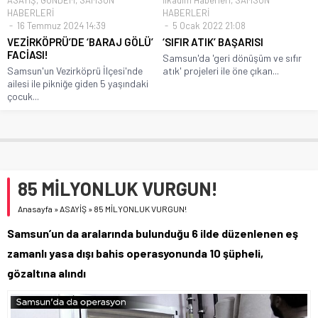
HABERLERİ
HABERLERİ
16 Temmuz 2024 14:39
5 Ocak 2022 21:08
VEZİRKÖPRÜ’DE ‘BARAJ GÖLÜ’
‘SIFIR ATIK’ BAŞARISI
FACİASI!
Samsun'da 'geri dönüşüm ve sıfır
Samsun'un Vezirköprü İlçesi'nde
atık' projeleri ile öne çıkan...
ailesi ile pikniğe giden 5 yaşındaki
çocuk...
85 MİLYONLUK VURGUN!
Anasayfa
»
ASAYİŞ
»
85 MİLYONLUK VURGUN!
Samsun’un da aralarında bulunduğu 6 ilde düzenlenen eş
zamanlı yasa dışı bahis operasyonunda 10 şüpheli,
gözaltına alındı