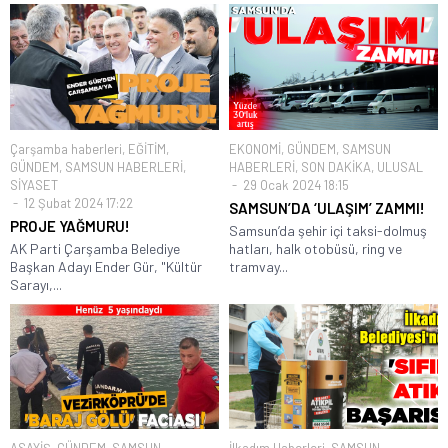
Çarşamba haberleri
,
EĞİTİM
,
EKONOMİ
,
GÜNDEM
,
SAMSUN
GÜNDEM
,
SAMSUN HABERLERİ
,
HABERLERİ
,
SON DAKİKA
,
ULUSAL
SİYASET
29 Ocak 2024 18:15
12 Şubat 2024 17:22
SAMSUN’DA ‘ULAŞIM’ ZAMMI!
PROJE YAĞMURU!
Samsun’da şehir içi taksi-dolmuş
AK Parti Çarşamba Belediye
hatları, halk otobüsü, ring ve
Başkan Adayı Ender Gür, "Kültür
tramvay...
Sarayı,...
ASAYİŞ
,
GÜNDEM
,
SAMSUN
İlkadım Haberleri
,
SAMSUN