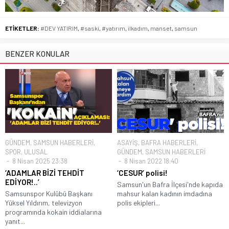
ETİKETLER:
#DEV YATIRIM
,
#saski
,
#yatırım
,
ilkadım
,
manset
,
samsun
BENZER KONULAR
GÜNDEM
,
SAMSUN HABERLERİ
,
ASAYİŞ
,
BAFRA HABERLERİ
,
SPOR
,
ULUSAL
GÜNDEM
,
SAMSUN HABERLERİ
8 Nisan 2025 23:38
8 Nisan 2022 18:40
‘ADAMLAR BİZİ TEHDİT
‘CESUR’ polisi!
EDİYOR!..’
Samsun'un Bafra İlçesi'nde kapıda
Samsunspor Kulübü Başkanı
mahsur kalan kadının imdadına
Yüksel Yıldırım, televizyon
polis ekipleri...
programında kokain iddialarına
yanıt...