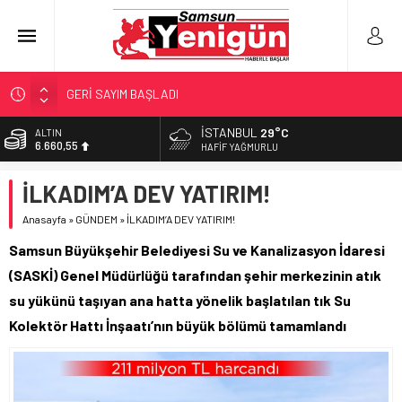
GERİ SAYIM BAŞLADI
SAMSUNSPOR’DA HEDEF 5’İNCİLİK!
İSTANBUL
29°C
ALTIN
6.660,55
‘BAFRA’YA YATIRIM YAPIN!’
HAFIF YAĞMURLU
İŞTE FINDIK FİYATI!
BİST
İLKADIM’A DEV YATIRIM!
13.779,39
YÖNETİCİ SEÇERKEN YAPILAN EN BÜYÜK HATALAR
Anasayfa
»
GÜNDEM
»
İLKADIM’A DEV YATIRIM!
DOLAR
47,7111
Samsun Büyükşehir Belediyesi Su ve Kanalizasyon İdaresi
EURO
(SASKİ) Genel Müdürlüğü tarafından şehir merkezinin atık
55,1881
su yükünü taşıyan ana hatta yönelik başlatılan tık Su
Kolektör Hattı İnşaatı’nın büyük bölümü tamamlandı