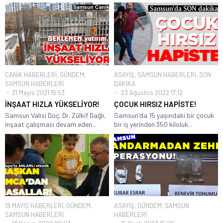
CANİK HABERLERİ
,
GÜNDEM
,
ASAYİŞ
,
SAMSUN HABERLERİ
,
SON
SAMSUN HABERLERİ
DAKİKA
31 Mayıs 2021 15:53
23 Ağustos 2022 17:12
İNŞAAT HIZLA YÜKSELİYOR!
ÇOCUK HIRSIZ HAPİSTE!
Samsun Valisi Doç. Dr. Zülkif Dağlı,
Samsun'da 15 yaşındaki bir çocuk
inşaat çalışması devam eden...
bir iş yerinden 350 kiloluk...
19 MAYIS HABERLERİ
,
GÜNDEM
,
ASAYİŞ
,
GÜNDEM
,
SAMSUN
SAMSUN HABERLERİ
HABERLERİ