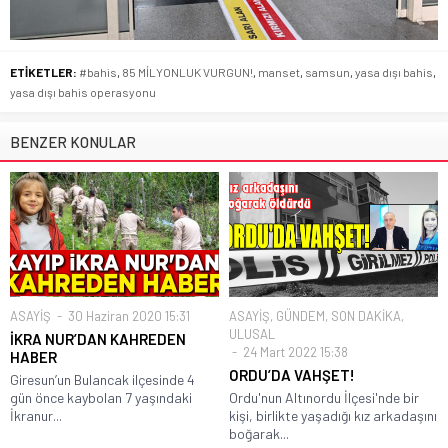
ETİKETLER:
#bahis
,
85 MİLYONLUK VURGUN!
,
manset
,
samsun
,
yasa dışı bahis
,
yasa dışı bahis operasyonu
BENZER KONULAR
ASAYİŞ
30 Haziran 2020 15:31
ASAYİŞ
,
GÜNDEM
,
SON DAKİKA
,
ULUSAL
İKRA NUR’DAN KAHREDEN
24 Mart 2022 15:38
HABER
ORDU’DA VAHŞET!
Giresun’un Bulancak ilçesinde 4
gün önce kaybolan 7 yaşındaki
Ordu'nun Altınordu İlçesi'nde bir
İkranur...
kişi, birlikte yaşadığı kız arkadaşını
boğarak...