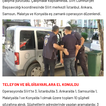
çalışma yürütüldü. Çalışmalar kapsamında, Siirt Cumhuriyet
Başsavcılığı koordinesinde Siirt merkezli İstanbul, Ankara,
Samsun, Malatya ve Konya’da eş zamanlı operasyon düzenlendi.
TELEFON VE BİLGİSAYARLARA EL KONULDU
Operasyonda Siirt’te 3, İstanbul’da 3, Ankara’da 1, Samsun’da 1,
Malatya’da 1 ve Konya’da 1 olmak üzere toplam 10 şüpheli
gözaltına alındı. Şüphelilerin adreslerinde yapılan aramalarda; 3