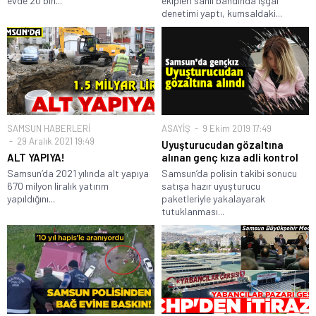
evde 20 bin...
ekipleri sahil bandında işgal
denetimi yaptı, kumsaldaki...
SAMSUN HABERLERİ
ASAYİŞ
9 Ekim 2019 17:49
29 Aralık 2021 19:49
Uyuşturucudan gözaltına
ALT YAPIYA!
alınan genç kıza adli kontrol
Samsun’da 2021 yılında alt yapıya
Samsun’da polisin takibi sonucu
670 milyon liralık yatırım
satışa hazır uyuşturucu
yapıldığını...
paketleriyle yakalayarak
tutuklanması...