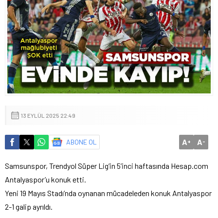
13 EYLÜL 2025 22:49
A
A
ABONE OL
+
-
Samsunspor, Trendyol Süper Lig’in 5’inci haftasında Hesap.com
Antalyaspor’u konuk etti.
Yeni 19 Mayıs Stadı’nda oynanan mücadeleden konuk Antalyaspor
2-1 galip ayrıldı.