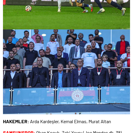
HAKEMLER:
Arda Kardeşler, Kemal Elmas, Murat Altan
SAMSUNSPOR:
Okan Kocuk, Zeki Yavru (Joe Mendes dk. 38),