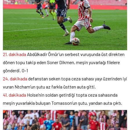
21. dakikada
Abdülkadir Ömür’un serbest vuruşunda üst direkten
dönen topu takip eden Soner Dikmen, meşin yuvarlağı filelere
gönderdi. 0–1
24. dakikada
defanstan seken topa ceza sahası yayı üzerinden iyi
vuran Ntcham’un şutu az farkla üstten auta gitti.
41. dakikada
Holse’nin soldan getirdiği topta ceza sahasında
meşin yuvarlakla buluşan Tomasson’un şutu, yandan auta çıktı.