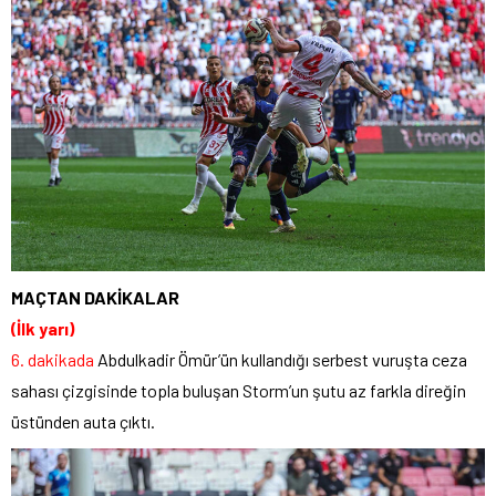
MAÇTAN DAKİKALAR
(İlk yarı)
6. dakikada
Abdulkadir Ömür’ün kullandığı serbest vuruşta ceza
sahası çizgisinde topla buluşan Storm’un şutu az farkla direğin
üstünden auta çıktı.