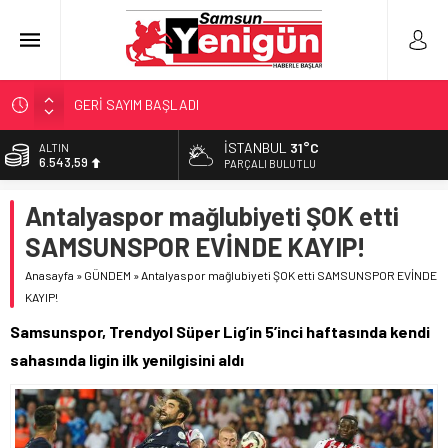
SAMSUNSPOR’DA HEDEF 5’İNCİLİK!
‘BAFRA’YA YATIRIM YAPIN!’
İSTANBUL
31°C
BİST
13.798,82
İŞTE FINDIK FİYATI!
PARÇALI BULUTLU
YÖNETİCİ SEÇERKEN YAPILAN EN BÜYÜK HATALAR
DOLAR
Antalyaspor mağlubiyeti ŞOK etti
47,7010
GERİ SAYIM BAŞLADI
SAMSUNSPOR EVİNDE KAYIP!
EURO
55,0063
Anasayfa
»
GÜNDEM
»
Antalyaspor mağlubiyeti ŞOK etti SAMSUNSPOR EVİNDE
KAYIP!
ALTIN
6.543,59
Samsunspor, Trendyol Süper Lig’in 5’inci haftasında kendi
sahasında ligin ilk yenilgisini aldı