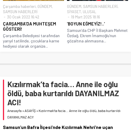
Çarşamba haberleri
,
GÜNDEM
,
GÜNDEM
,
SAMSUN HABERLERİ
,
SAMSUN HABERLERİ
SİYASET
,
ULUSAL
30 Ocak 2022 16:42
19 Mart 2025 18:16
ÇARŞAMBA’DA MUHTEŞEM
‘BOYUN EĞMEYİZ!..’
GÖSTERİ!
Samsun'da CHP İl Başkanı Mehmet
Çarşamba Belediyesi tarafından
Özdağ, Ekrem İmamoğlu’nun
yarıyıl tatilinde, çocuklara karne
gözaltına alınmasına...
hediyesi olarak organize...
Kızılırmak’ta facia… Anne ile oğlu
öldü, baba kurtarıldı DAYANILMAZ
ACI!
Anasayfa
»
ASAYİŞ
»
Kızılırmak’ta facia… Anne ile oğlu öldü, baba kurtarıldı
DAYANILMAZ ACI!
Samsun’un Bafra İlçesi’nde Kızılırmak Nehri’ne uçan