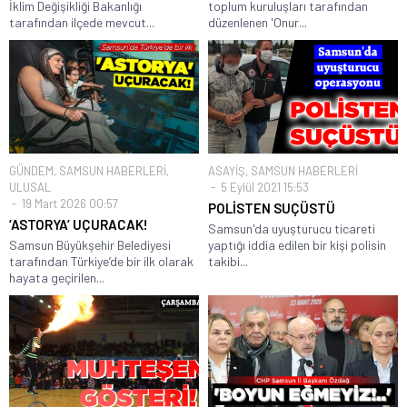
İklim Değişikliği Bakanlığı
toplum kuruluşları tarafından
tarafından ilçede mevcut...
düzenlenen 'Onur...
GÜNDEM
,
SAMSUN HABERLERİ
,
ASAYİŞ
,
SAMSUN HABERLERİ
ULUSAL
5 Eylül 2021 15:53
19 Mart 2026 00:57
POLİSTEN SUÇÜSTÜ
‘ASTORYA’ UÇURACAK!
Samsun'da uyuşturucu ticareti
Samsun Büyükşehir Belediyesi
yaptığı iddia edilen bir kişi polisin
tarafından Türkiye’de bir ilk olarak
takibi...
hayata geçirilen...