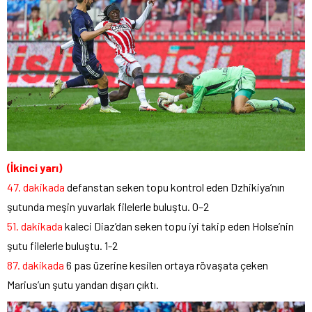
(İkinci yarı)
47. dakikada
defanstan seken topu kontrol eden Dzhikiya’nın
şutunda meşin yuvarlak filelerle buluştu. 0–2
51. dakikada
kaleci Diaz’dan seken topu iyi takip eden Holse’nin
şutu filelerle buluştu. 1-2
87. dakikada
6 pas üzerine kesilen ortaya rövaşata çeken
Marius’un şutu yandan dışarı çıktı.