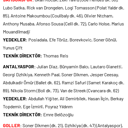
Lubo Satka, Rick van Drongelen, Logi Tomasson (Polat Yaldır dk.
85), Antoine Makoumbou (Coulibaly dk. 46), Olivier Ntcham,
Anthony Musaba, Afonso Sousa (Celil dk. 72), Carlo Holse, Marius
Mouandilmadji
YEDEKLER:
Posiadala, Efe Törüz, Borevkovic, Soner Gönül,
Yunus Çift
TEKNİK DİREKTÖR:
Thomas Reis
ANTALYASPOR:
Julian Diaz, Bünyamin Balcı, Lautaro Gianetti,
Georgi Dzhikiya, Kenneth Paal, Soner Dikmen, Jesper Ceesay,
Abdulkadir Ömür (Ballet dk. 62), Ramzi Safuri (Samet Karakoç dk.
89), Nikola Storm (Boli dk. 73), Van de Streek (Cvancara dk. 62)
YEDEKLER:
Abdullah Yiğiter, Ali Demirbilek, Hasan İlçin, Berkay
Topdemir, Ege İzmirli, Poyraz Yıldırım
TEKNİK DİREKTÖR:
Emre Belözoğlu
GOLLER
: Soner Dikmen (dk. 21), Dzhikiya (dk. 47) (Antalyaspor),