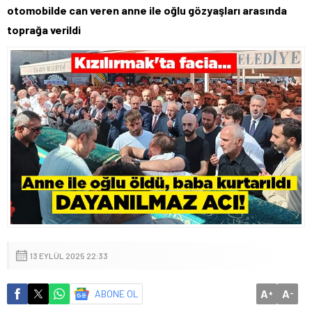
otomobilde can veren anne ile oğlu gözyaşları arasında
toprağa verildi
13 EYLÜL 2025 22:33
A
A
ABONE OL
+
-