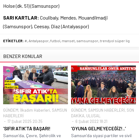
Holse (dk. 51) (Samsunspor)
SARI KARTLAR:
Coulibaly, Mendes, Mouandilmadji
(Samsunspor), Ceesay, Diaz (Antalyaspor)
ETİKETLER:
#
,
Antalyaspor
,
futbol
,
manset
,
samsunspor
,
trendyol süper lig
BENZER KONULAR
GÜNDEM
,
İlkadım Haberleri
,
SAMSUN
GÜNDEM
,
SAMSUN HABERLERİ
,
SON
HABERLERİ
DAKİKA
,
ULUSAL
17 Şubat 2025 20:35
6 Şubat 2022 18:21
‘SIFIR ATIK’TA BAŞARI!
‘OYUNA GELMEYECEĞİZ!..’
Samsun'da, Çevre, Şehircilik ve
Samsun'da siyasi partiler ve sivil