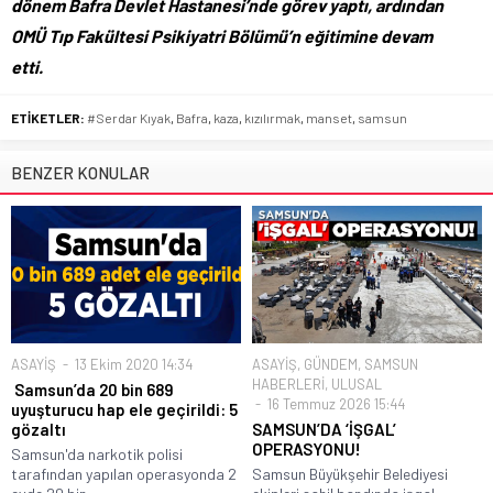
dönem Bafra Devlet Hastanesi’nde görev yaptı, ardından
OMÜ Tıp Fakültesi Psikiyatri Bölümü’n eğitimine devam
etti.
ETİKETLER:
#Serdar Kıyak
,
Bafra
,
kaza
,
kızılırmak
,
manset
,
samsun
BENZER KONULAR
ASAYİŞ
13 Ekim 2020 14:34
ASAYİŞ
,
GÜNDEM
,
SAMSUN
HABERLERİ
,
ULUSAL
Samsun’da 20 bin 689
16 Temmuz 2026 15:44
uyuşturucu hap ele geçirildi: 5
gözaltı
SAMSUN’DA ‘İŞGAL’
OPERASYONU!
Samsun'da narkotik polisi
tarafından yapılan operasyonda 2
Samsun Büyükşehir Belediyesi