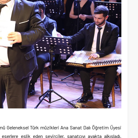
ü Geleneksel Türk müzikleri Ana Sanat Dalı Öğretim Üyesi
 eserlere eşlik eden seyirciler, sanatçıyı ayakta alkışladı.