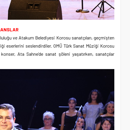
MANSLAR
uluğu ve Atakum Belediyesi Korosu sanatçıları, geçmişten
ği eserlerini seslendirdiler. OMÜ Türk Sanat Müziği Korosu
 konser, Ata Sahne’de sanat şöleni yaşatırken, sanatçılar