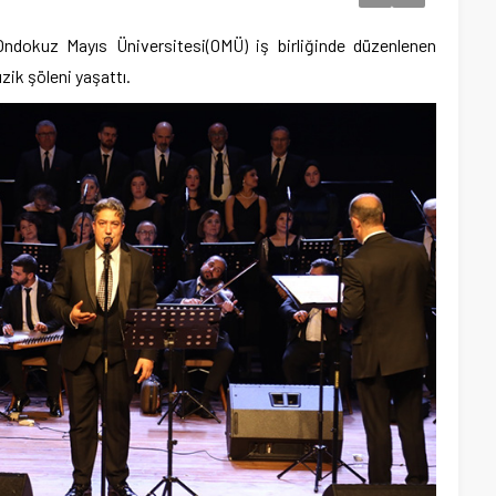
ndokuz Mayıs Üniversitesi(OMÜ) iş birliğinde düzenlenen
ik şöleni yaşattı.