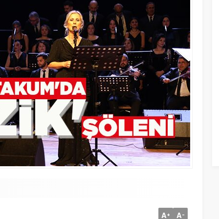
A
A
+
-