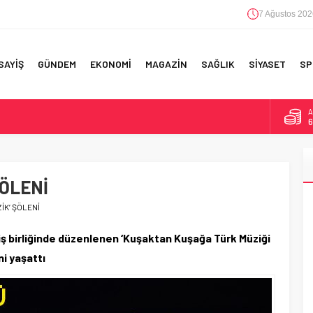
7 Ağustos 202
SAYİŞ
GÜNDEM
EKONOMİ
MAGAZİN
SAĞLIK
SİYASET
SP
B
1
F 5’İNCİLİK!
D
4
IN!’
ŞÖLENİ
E
5
 YAPILAN EN BÜYÜK HATALAR
İK’ ŞÖLENİ
A
6
 birliğinde düzenlenen ‘Kuşaktan Kuşağa Türk Müziği
i yaşattı