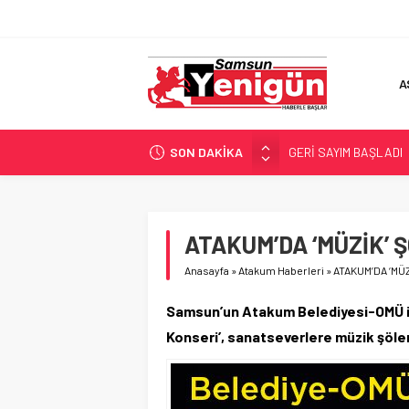
A
SON DAKİKA
GERİ SAYIM BAŞLADI
SAMSUNSPOR’DA HEDE
‘BAFRA’YA YATIRIM YAP
İŞTE FINDIK FİYATI!
ATAKUM’DA ‘MÜZİK’ 
YÖNETİCİ SEÇERKEN
Anasayfa
»
Atakum Haberleri
»
ATAKUM’DA ‘MÜZ
Samsun’un Atakum Belediyesi-OMÜ iş
Konseri’, sanatseverlere müzik şölen