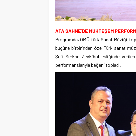
ATA SAHNE’DE MUHTEŞEM PERFOR
Programda, OMÜ Türk Sanat Müziği Topl
bugüne birbirinden özel Türk sanat müzi
Şefi Serkan Zevkibol eşliğinde verilen
performanslarıyla beğeni topladı.