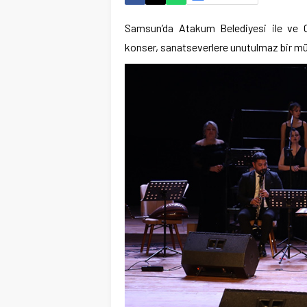
Samsun’da Atakum Belediyesi ile ve O
konser, sanatseverlere unutulmaz bir müz