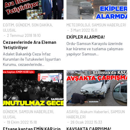
EĞİTİM
,
GÜNDEM
,
SON DAKİKA
,
METEOROLOJİ
,
SAMSUN HABERLERİ
ULUSAL
3 Mart 2022 15:11
2 Temmuz 2018 18:10
EKİPLER ALARMDA!
Cezaevlerinde Ara Eleman
Ordu-Samsun Karayolu üzerinde
Yetiştiriliyor
kar küreme ve tuzlama çalışması
Adalet Bakanlığı Ceza İnfaz
yapılıyor Samsun...
Kurumları ile Tutukevleri İşyurtları
Kurumu, cezaevlerinde...
GÜNDEM
,
SAMSUN HABERLERİ
,
ASAYİŞ
,
Atakum Haberleri
,
SAMSUN
ULUSAL
HABERLERİ
19 Ekim 2022 15:18
26 Ocak 2022 15:33
Efsane kaptan EMİN KAR için
KAVŞAKTA ÇARPIŞMA!