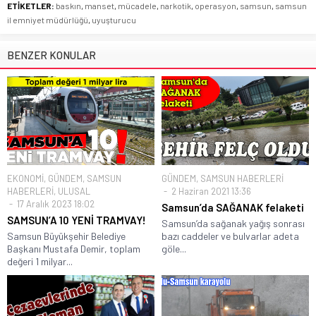
ETİKETLER:
baskın
,
manset
,
mücadele
,
narkotik
,
operasyon
,
samsun
,
samsun
il emniyet müdürlüğü
,
uyuşturucu
BENZER KONULAR
EKONOMİ
,
GÜNDEM
,
SAMSUN
GÜNDEM
,
SAMSUN HABERLERİ
HABERLERİ
,
ULUSAL
2 Haziran 2021 13:36
17 Aralık 2023 18:02
Samsun’da SAĞANAK felaketi
SAMSUN’A 10 YENİ TRAMVAY!
Samsun’da sağanak yağış sonrası
Samsun Büyükşehir Belediye
bazı caddeler ve bulvarlar adeta
Başkanı Mustafa Demir, toplam
göle...
değeri 1 milyar...