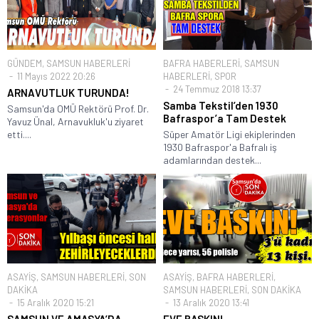
GÜNDEM
,
SAMSUN HABERLERİ
BAFRA HABERLERİ
,
SAMSUN
11 Mayıs 2022 20:26
HABERLERİ
,
SPOR
24 Temmuz 2018 13:37
ARNAVUTLUK TURUNDA!
Samba Tekstil’den 1930
Samsun'da OMÜ Rektörü Prof. Dr.
Bafraspor’a Tam Destek
Yavuz Ünal, Arnavukluk'u ziyaret
etti....
Süper Amatör Ligi ekiplerinden
1930 Bafraspor'a Bafralı iş
adamlarından destek...
ASAYİŞ
,
SAMSUN HABERLERİ
,
SON
ASAYİŞ
,
BAFRA HABERLERİ
,
DAKİKA
SAMSUN HABERLERİ
,
SON DAKİKA
15 Aralık 2020 15:21
13 Aralık 2020 13:41
SAMSUN VE AMASYA’DA
EVE BASKIN!