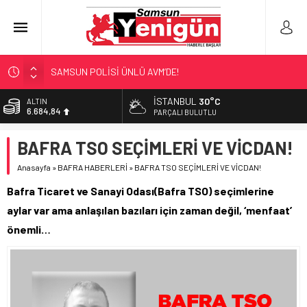
SAMSUN POLİSİ ÜNLÜ AVM’DE!
NEBİYANFEST BÜYÜLEDİ!
İSTANBUL
30°C
ALTIN
6.684,84
ULAŞIMA ZAM MI GELİYOR?
PARÇALI BULUTLU
LÖSEV’İN KAHRAMANLARI!
BİST
BAFRA TSO SEÇİMLERİ VE VİCDAN!
13.811,60
‘EL EMEĞİ’ DAYANIŞMASI
Anasayfa
»
BAFRA HABERLERİ
»
BAFRA TSO SEÇİMLERİ VE VİCDAN!
DOLAR
47,7110
Bafra Ticaret ve Sanayi Odası(Bafra TSO) seçimlerine
EURO
aylar var ama anlaşılan bazıları için zaman değil, ‘menfaat’
55,1602
önemli…