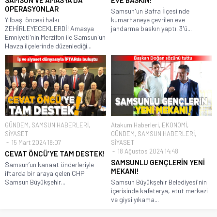
OPERASYONLAR
Samsun'un Bafra İlçesi'nde
Yılbaşı öncesi halkı
kumarhaneye çevrilen eve
ZEHİRLEYECEKLERDİ! Amasya
jandarma baskın yaptı. 3'ü...
Emniyeti'nin Merzifon ile Samsun'un
Havza ilçelerinde düzenlediği...
GÜNDEM
,
SAMSUN HABERLERİ
,
Atakum Haberleri
,
EKONOMİ
,
SİYASET
GÜNDEM
,
SAMSUN HABERLERİ
,
15 Mart 2024 18:07
SİYASET
18 Ağustos 2024 14:48
CEVAT ÖNCÜ’YE TAM DESTEK!
SAMSUNLU GENÇLERİN YENİ
Samsun’un kanaat önderleriyle
MEKANI!
iftarda bir araya gelen CHP
Samsun Büyükşehir...
Samsun Büyükşehir Belediyesi'nin
içerisinde kafeterya, etüt merkezi
ve giysi yıkama...