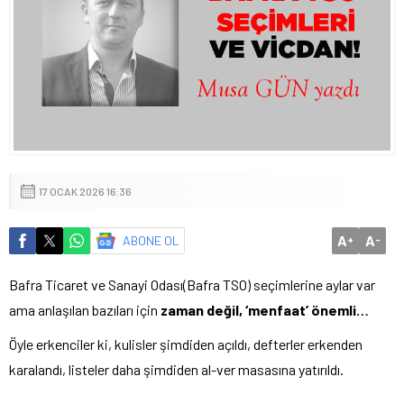
17 OCAK 2026 16:36
A
A
ABONE OL
+
-
Bafra Ticaret ve Sanayi Odası(Bafra TSO) seçimlerine aylar var
ama anlaşılan bazıları için
zaman değil, ‘menfaat’ önemli…
Öyle erkenciler ki, kulisler şimdiden açıldı, defterler erkenden
karalandı, listeler daha şimdiden al-ver masasına yatırıldı.