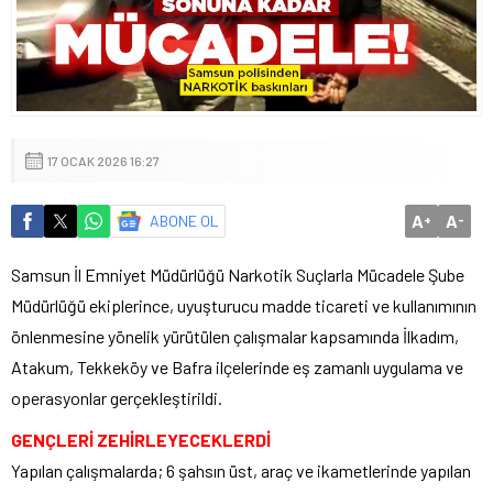
17 OCAK 2026 16:27
A
A
ABONE OL
+
-
Samsun İl Emniyet Müdürlüğü Narkotik Suçlarla Mücadele Şube
Müdürlüğü ekiplerince, uyuşturucu madde ticareti ve kullanımının
önlenmesine yönelik yürütülen çalışmalar kapsamında İlkadım,
Atakum, Tekkeköy ve Bafra ilçelerinde eş zamanlı uygulama ve
operasyonlar gerçekleştirildi.
GENÇLERİ ZEHİRLEYECEKLERDİ
Yapılan çalışmalarda; 6 şahsın üst, araç ve ikametlerinde yapılan