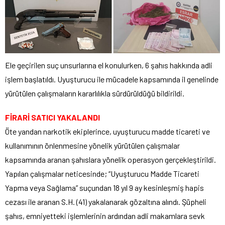
Ele geçirilen suç unsurlarına el konulurken, 6 şahıs hakkında adli
işlem başlatıldı. Uyuşturucu ile mücadele kapsamında il genelinde
yürütülen çalışmaların kararlılıkla sürdürüldüğü bildirildi.
FİRARİ SATICI YAKALANDI
Öte yandan narkotik ekiplerince, uyuşturucu madde ticareti ve
kullanımının önlenmesine yönelik yürütülen çalışmalar
kapsamında aranan şahıslara yönelik operasyon gerçekleştirildi.
Yapılan çalışmalar neticesinde; “Uyuşturucu Madde Ticareti
Yapma veya Sağlama” suçundan 18 yıl 9 ay kesinleşmiş hapis
cezası ile aranan S.H. (41) yakalanarak gözaltına alındı. Şüpheli
şahıs, emniyetteki işlemlerinin ardından adli makamlara sevk