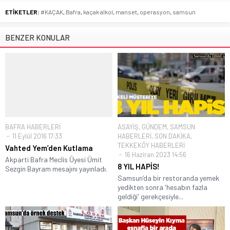
ETİKETLER:
#KAÇAK
,
Bafra
,
kaçak alkol
,
manset
,
operasyon
,
samsun
BENZER KONULAR
BAFRA HABERLERİ
ASAYİŞ
,
GÜNDEM
,
SAMSUN
11 Eylül 2016 17:33
HABERLERİ
,
SON DAKİKA
,
TEKKEKÖY HABERLERİ
Vahted Yem’den Kutlama
16 Haziran 2023 14:56
Akparti Bafra Meclis Üyesi Ümit
8 YIL HAPİS!
Sezgin Bayram mesajını yayınladı.
Samsun’da bir restoranda yemek
yedikten sonra 'hesabın fazla
geldiği' gerekçesiyle...