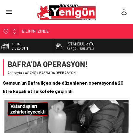
BİLİMİN İZİNDE!
TIR’A ‘ZEHİR’ BASKINI!
İSTANBUL
31°C
ALTIN
6.525,81
FECİ SON!
PARÇALI BULUTLU
UÇURUMDA CAN PAZARI!
BİST
BAFRA’DA OPERASYON!
13.703,13
SAMSUN YANACAK!
Anasayfa
»
ASAYİŞ
»
BAFRA’DA OPERASYON!
DOLAR
47,5932
Samsun’un Bafra ilçesinde düzenlenen operasyonda 20
EURO
litre kaçak etil alkol ele geçirildi
55,0919