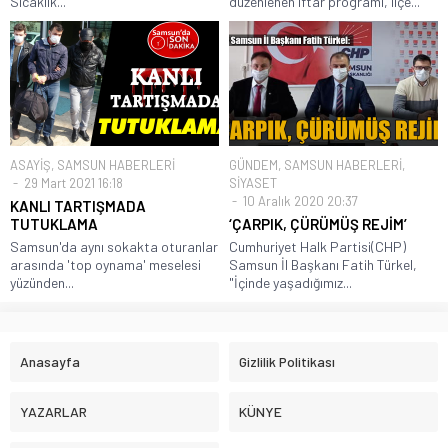
Sıcaklık...
düzenlenen iftar programı, ilçe...
ASAYİŞ
,
SAMSUN HABERLERİ
GÜNDEM
,
SAMSUN HABERLERİ
,
29 Mart 2021 16:18
SİYASET
10 Aralık 2020 20:37
KANLI TARTIŞMADA
TUTUKLAMA
‘ÇARPIK, ÇÜRÜMÜŞ REJİM’
Samsun'da aynı sokakta oturanlar
Cumhuriyet Halk Partisi(CHP)
arasında 'top oynama' meselesi
Samsun İl Başkanı Fatih Türkel,
yüzünden...
"İçinde yaşadığımız...
Anasayfa
Gizlilik Politikası
YAZARLAR
KÜNYE