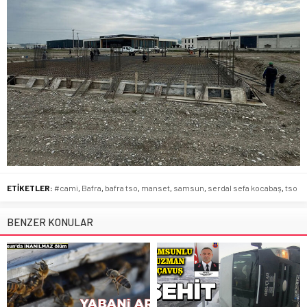
ETİKETLER:
#cami
,
Bafra
,
bafra tso
,
manset
,
samsun
,
serdal sefa kocabaş
,
tso
BENZER KONULAR