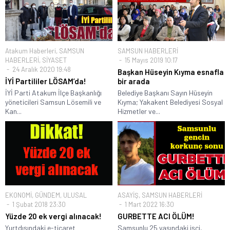
Atakum Haberleri
,
SAMSUN
SAMSUN HABERLERİ
HABERLERİ
,
SİYASET
15 Mayıs 2019 10:17
24 Aralık 2020 19:48
Başkan Hüseyin Kıyma esnafla
İYİ Partililer LÖSAM’da!
bir arada
İYİ Parti Atakum İlçe Başkanlığı
Belediye Başkanı Sayın Hüseyin
yöneticileri Samsun Lösemili ve
Kıyma; Yakakent Belediyesi Sosyal
Kan...
Hizmetler ve...
EKONOMİ
,
GÜNDEM
,
ULUSAL
ASAYİŞ
,
SAMSUN HABERLERİ
1 Şubat 2018 23:30
1 Mart 2022 16:30
Yüzde 20 ek vergi alınacak!
GURBETTE ACI ÖLÜM!
Yurtdışındaki e-ticaret
Samsunlu 25 yaşındaki işçi,