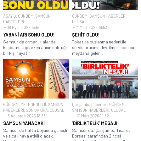
ASAYİŞ
,
GÜNDEM
,
SAMSUN
GÜNDEM
,
SAMSUN HABERLERİ
,
HABERLERİ
ULUSAL
18 Eylül 2022 15:54
4 Mart 2022 16:53
YABANİ ARI SONU OLDU!
ŞEHİT OLDU!
Samsun'da ormanlık alanda
Tokat'ta buzlanma nedeni ile
kuşburnu toplarken arının soktuğu
servis aracının devrilmesi sonucu
bir kişi hayatını...
meydana gelen...
GÜNDEM
,
METEOROLOJİ
,
SAMSUN
Çarşamba haberleri
,
GÜNDEM
,
HABERLERİ
,
SON DAKİKA
,
ULUSAL
SAMSUN HABERLERİ
,
ULUSAL
3 Ağustos 2026 18:33
10 Mart 2026 19:32
SAMSUN YANACAK!
‘BİRLİKTELİK’ MESAJI!
Samsun'da hafta boyunca güneşli
Samsun'da, Çarşamba Ticaret
ve sıcak hava etkili olacak.
Borsası tarafından 2'ncisi