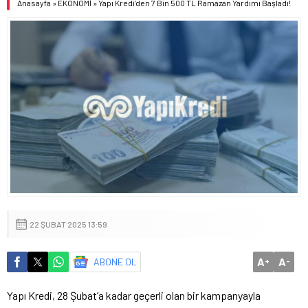
Anasayfa
»
EKONOMİ
»
Yapı Kredi’den 7 Bin 500 TL Ramazan Yardımı Başladı!
22 ŞUBAT 2025 13:59
A
A
ABONE OL
+
-
Yapı Kredi, 28 Şubat’a kadar geçerli olan bir kampanyayla