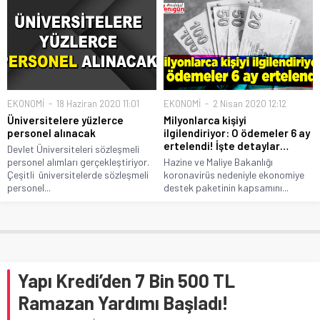
EKONOMİ
18 Haziran 2020 11:01
EKONOMİ
2 Nisan 2020 12:12
Üniversitelere yüzlerce
Milyonlarca kişiyi
personel alınacak
ilgilendiriyor: O ödemeler 6 ay
ertelendi! İşte detaylar…
Devlet Üniversiteleri sözleşmeli
personel alımları gerçekleştiriyor.
Hazine ve Maliye Bakanlığı
Çeşitli üniversitelerde sözleşmeli
koronavirüs nedeniyle ekonomiye
personel...
destek paketinin kapsamını...
Yapı Kredi’den 7 Bin 500 TL
Ramazan Yardımı Başladı!