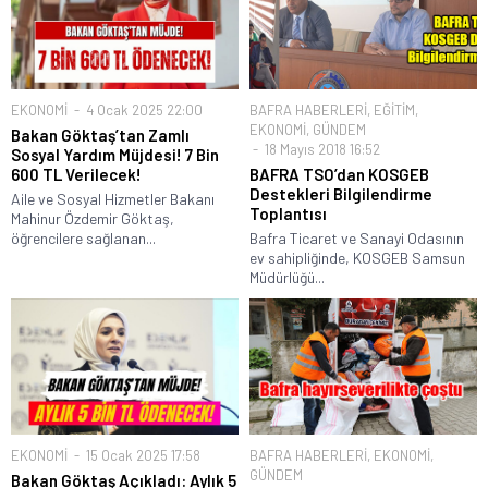
EKONOMİ
4 Ocak 2025 22:00
BAFRA HABERLERİ
,
EĞİTİM
,
EKONOMİ
,
GÜNDEM
Bakan Göktaş’tan Zamlı
18 Mayıs 2018 16:52
Sosyal Yardım Müjdesi! 7 Bin
600 TL Verilecek!
BAFRA TSO’dan KOSGEB
Destekleri Bilgilendirme
Aile ve Sosyal Hizmetler Bakanı
Toplantısı
Mahinur Özdemir Göktaş,
öğrencilere sağlanan...
Bafra Ticaret ve Sanayi Odasının
ev sahipliğinde, KOSGEB Samsun
Müdürlüğü...
EKONOMİ
15 Ocak 2025 17:58
BAFRA HABERLERİ
,
EKONOMİ
,
GÜNDEM
Bakan Göktaş Açıkladı: Aylık 5