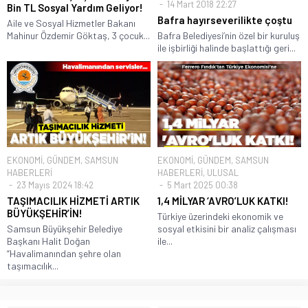
14 Mart 2018 22:27
Bin TL Sosyal Yardım Geliyor!
Bafra hayırseverilikte çoştu
Aile ve Sosyal Hizmetler Bakanı
Mahinur Özdemir Göktaş, 3 çocuk...
Bafra Belediyesi’nin özel bir kuruluş
ile işbirliği halinde başlattığı geri...
EKONOMİ
,
GÜNDEM
,
SAMSUN
EKONOMİ
,
GÜNDEM
,
SAMSUN
HABERLERİ
HABERLERİ
,
ULUSAL
23 Mayıs 2024 18:42
5 Mart 2025 00:38
TAŞIMACILIK HİZMETİ ARTIK
1,4 MİLYAR ‘AVRO’LUK KATKI!
BÜYÜKŞEHİR’İN!
Türkiye üzerindeki ekonomik ve
Samsun Büyükşehir Belediye
sosyal etkisini bir analiz çalışması
Başkanı Halit Doğan
ile...
“Havalimanından şehre olan
taşımacılık...