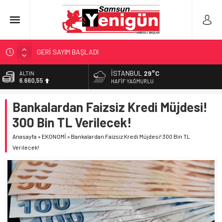
GERİ SAYIM BAŞLADI
SAMSUNSPOR’DA HEDEF 5’İNCİLİK!
İSTANBUL
29°C
ALTIN
6.660,55
‘BAFRA’YA YATIRIM YAPIN!’
HAFIF YAĞMURLU
İŞTE FINDIK FİYATI!
BİST
Bankalardan Faizsiz Kredi Müjdesi!
13.779,39
YÖNETİCİ SEÇERKEN YAPILAN EN BÜYÜK HATALAR
300 Bin TL Verilecek!
DOLAR
47,7111
Anasayfa
»
EKONOMİ
»
Bankalardan Faizsiz Kredi Müjdesi! 300 Bin TL
Verilecek!
EURO
55,1881