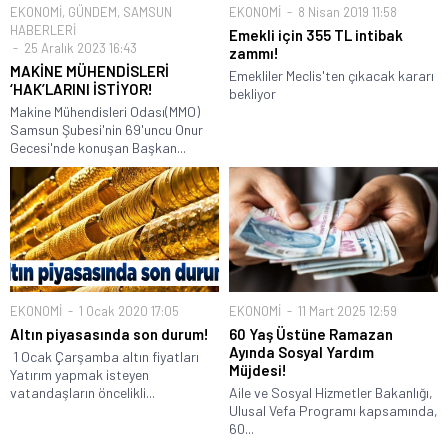
EKONOMİ
,
GÜNDEM
,
SAMSUN
EKONOMİ
8 Nisan 2019 11:58
HABERLERİ
Emekli için 355 TL intibak
25 Aralık 2023 16:43
zammı!
MAKİNE MÜHENDİSLERİ
Emekliler Meclis'ten çıkacak kararı
‘HAK’LARINI İSTİYOR!
bekliyor
Makine Mühendisleri Odası(MMO)
Samsun Şubesi'nin 69'uncu Onur
Gecesi'nde konuşan Başkan...
EKONOMİ
1 Ocak 2020 17:05
EKONOMİ
11 Mart 2025 12:59
Altın piyasasında son durum!
60 Yaş Üstüne Ramazan
Ayında Sosyal Yardım
1 Ocak Çarşamba altın fiyatları
Müjdesi!
Yatırım yapmak isteyen
vatandaşların öncelikli...
Aile ve Sosyal Hizmetler Bakanlığı,
Ulusal Vefa Programı kapsamında,
60...