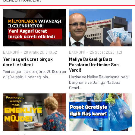
EKONOMİ
28 Aralık 2018 18:52
EKONOMİ
25 Şubat 2025 11:21
Yeni asgari ücret birçok
Maliye Bakanlığı Bazı
ücreti etkiledi
Paraların Üretimine Son
Verdi!
Yeni asgari ücrete göre, 2019'da en
düşük işsizlik ödeneği bin...
Hazine ve Maliye Bakanlığına bağlı
Darphane ve Damga Matbaa
Genel...