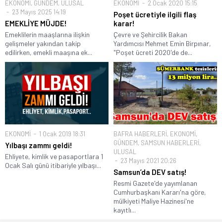
EKONOMİ
,
GÜNDEM
,
ULUSAL
EKONOMİ
2 Ocak 2020 15:15
23 Mayıs 2025 14:19
Poşet ücretiyle ilgili flaş
EMEKLİYE MÜJDE!
karar!
Emeklilerin maaşlarına ilişkin
Çevre ve Şehircilik Bakan
gelişmeler yakından takip
Yardımcısı Mehmet Emin Birpınar,
edilirken, emekli maaşına ek...
"Poşet ücreti 2020'de de...
EKONOMİ
1 Ocak 2019 18:31
BAFRA HABERLERİ
,
EKONOMİ
,
GÜNDEM
,
SAMSUN HABERLERİ
,
Yılbaşı zammı geldi!
ULUSAL
Ehliyete, kimlik ve pasaportlara 1
23 Mayıs 2021 20:26
Ocak Salı günü itibariyle yılbaşı...
Samsun’da DEV satış!
Resmi Gazete'de yayımlanan
Cumhurbaşkanı Kararı'na göre,
mülkiyeti Maliye Hazinesi'ne
kayıtlı...