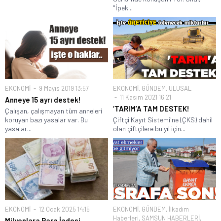
"İpek...
EKONOMİ
9 Mayıs 2019 13:57
EKONOMİ
,
GÜNDEM
,
ULUSAL
11 Kasım 2021 16:21
Anneye 15 ayrı destek!
‘TARIM’A TAM DESTEK!
Çalışan, çalışmayan tüm anneleri
koruyan bazı yasalar var. Bu
Çiftçi Kayıt Sistemi'ne (ÇKS) dahil
yasalar...
olan çiftçilere bu yıl için...
EKONOMİ
12 Ocak 2025 14:15
EKONOMİ
,
GÜNDEM
,
İlkadım
Haberleri
,
SAMSUN HABERLERİ
,
Milyonlara Para İadesi