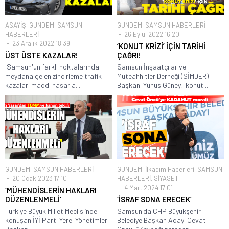
ASAYİŞ
,
GÜNDEM
,
SAMSUN
GÜNDEM
,
SAMSUN HABERLERİ
HABERLERİ
26 Eylül 2022 16:20
23 Aralık 2022 18:39
‘KONUT KRİZİ’ İÇİN TARİHİ
ÜST ÜSTE KAZALAR!
ÇAĞRI!
Samsun'un farklı noktalarında
Samsun İnşaatçılar ve
meydana gelen zincirleme trafik
Müteahhitler Derneği (SİMDER)
kazaları maddi hasarla...
Başkanı Yunus Güney, 'konut...
GÜNDEM
,
SAMSUN HABERLERİ
GÜNDEM
,
İlkadım Haberleri
,
SAMSUN
20 Ocak 2023 17:10
HABERLERİ
,
SİYASET
4 Mart 2024 17:01
‘MÜHENDİSLERİN HAKLARI
DÜZENLENMELİ’
‘İSRAF SONA ERECEK’
Türkiye Büyük Millet Meclisi’nde
Samsun'da CHP Büyükşehir
konuşan İYİ Parti Yerel Yönetimler
Belediye Başkan Adayı Cevat