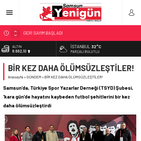
GERİ SAYIM BAŞLADI
SAMSUNSPOR’DA HEDEF 5’İNCİLİK!
İSTANBUL
32°C
BİST
13.779,39
‘BAFRA’YA YATIRIM YAPIN!’
PARÇALI BULUTLU
İŞTE FINDIK FİYATI!
DOLAR
BİR KEZ DAHA ÖLÜMSÜZLEŞTİLER!
47,6954
YÖNETİCİ SEÇERKEN YAPILAN EN BÜYÜK HATALAR
Anasayfa
»
GÜNDEM
»
BİR KEZ DAHA ÖLÜMSÜZLEŞTİLER!
EURO
55,1824
Samsun’da, Türkiye Spor Yazarlar Derneği (TSYD) Şubesi,
ALTIN
‘kara gün’de hayatını kaybeden futbol şehitlerini bir kez
6.662,10
daha ölümsüzleştirdi