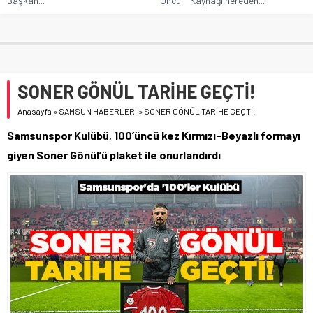
Başkan...
Öncü, “‘Kaynağı nereden...
SONER GÖNÜL TARİHE GEÇTİ!
Anasayfa
»
SAMSUN HABERLERİ
»
SONER GÖNÜL TARİHE GEÇTİ!
Samsunspor Kulübü, 100’üncü kez Kırmızı-Beyazlı formayı
giyen Soner Gönül’ü plaket ile onurlandırdı