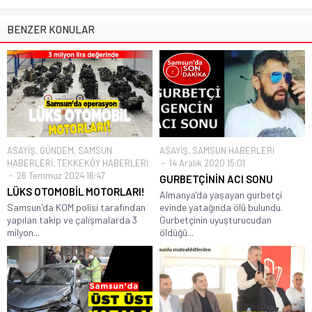
BENZER KONULAR
ASAYİŞ
,
GÜNDEM
,
SAMSUN
ASAYİŞ
,
SAMSUN HABERLERİ
HABERLERİ
,
TEKKEKÖY HABERLERİ
14 Aralık 2020 15:01
26 Temmuz 2024 16:47
GURBETÇİNİN ACI SONU
LÜKS OTOMOBİL MOTORLARI!
Almanya’da yaşayan gurbetçi
Samsun'da KOM polisi tarafından
evinde yatağında ölü bulundu.
yapılan takip ve çalışmalarda 3
Gurbetçinin uyuşturucudan
milyon...
öldüğü...