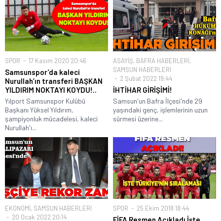
SPOR
17 Kasım 2020 20:46
ASAYİŞ
,
BAFRA HABERLERİ
,
SAMSUN HABERLERİ
Samsunspor’da kaleci
2 Şubat 2022 19:44
Nurullah’ın transferi BAŞKAN
YILDIRIM NOKTAYI KOYDU!..
İHTİHAR GİRİŞİMİ!
Yılport Samsunspor Kulübü
Samsun'un Bafra İlçesi'nde 29
Başkanı Yüksel Yıldırım,
yaşındaki genç, işlemlerinin uzun
şampiyonluk mücadelesi, kaleci
sürmesi üzerine...
Nurullah'ı...
EKONOMİ
,
SAMSUN HABERLERİ
SPOR
25 Ekim 2018 18:44
20 Ocak 2022 20:14
FİFA Resmen Açıkladı İşte