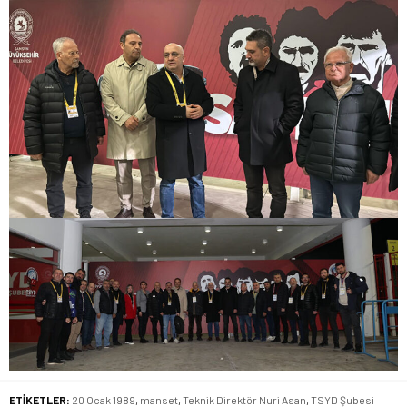
ETİKETLER:
20 Ocak 1989
,
manset
,
Teknik Direktör Nuri Asan
,
TSYD Şubesi