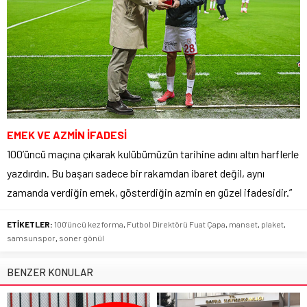
EMEK VE AZMİN İFADESİ
100’üncü maçına çıkarak kulübümüzün tarihine adını altın harflerle
yazdırdın. Bu başarı sadece bir rakamdan ibaret değil, aynı
zamanda verdiğin emek, gösterdiğin azmin en güzel ifadesidir.”
ETİKETLER:
100'üncü kez forma
,
Futbol Direktörü Fuat Çapa
,
manset
,
plaket
,
samsunspor
,
soner gönül
BENZER KONULAR