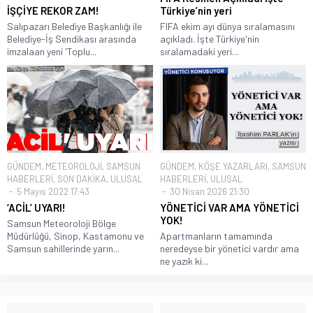
İŞÇİYE REKOR ZAM!
Türkiye’nin yeri
Salıpazarı Belediye Başkanlığı ile
FIFA ekim ayı dünya sıralamasını
Belediye-İş Sendikası arasında
açıkladı. İşte Türkiye'nin
imzalaan yeni 'Toplu...
sıralamadaki yeri...
GÜNDEM
,
METEOROLOJİ
,
SAMSUN
GÜNDEM
,
KÖŞE YAZARLARI
,
SAMSUN
HABERLERİ
,
SON DAKİKA
,
ULUSAL
HABERLERİ
,
ULUSAL
5 Mayıs 2022 17:43
30 Nisan 2026 21:30
‘ACİL’ UYARI!
YÖNETİCİ VAR AMA YÖNETİCİ
YOK!
Samsun Meteoroloji Bölge
Müdürlüğü, Sinop, Kastamonu ve
Apartmanların tamamında
Samsun sahillerinde yarın...
neredeyse bir yönetici vardır ama
ne yazık ki...