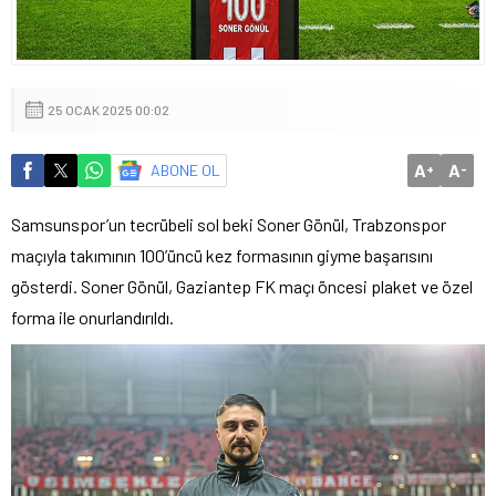
25 OCAK 2025 00:02
A
A
ABONE OL
+
-
Samsunspor’un tecrübeli sol beki Soner Gönül, Trabzonspor
maçıyla takımının 100’üncü kez formasının giyme başarısını
gösterdi. Soner Gönül, Gaziantep FK maçı öncesi plaket ve özel
forma ile onurlandırıldı.