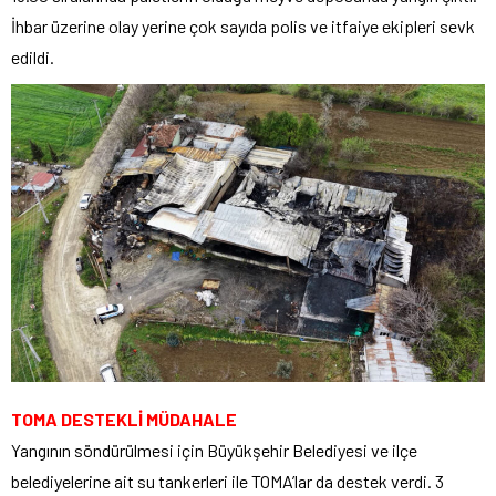
İhbar üzerine olay yerine çok sayıda polis ve itfaiye ekipleri sevk
edildi.
TOMA DESTEKLİ MÜDAHALE
Yangının söndürülmesi için Büyükşehir Belediyesi ve ilçe
belediyelerine ait su tankerleri ile TOMA’lar da destek verdi. 3