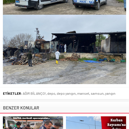
ETİKETLER:
AĞIR BİLANÇO!
,
depo
,
depo yangın
,
manset
,
samsun
,
yangın
BENZER KONULAR