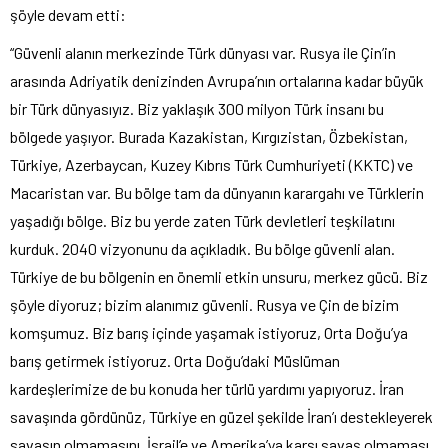
şöyle devam etti:
“Güvenli alanın merkezinde Türk dünyası var. Rusya ile Çin’in
arasında Adriyatik denizinden Avrupa’nın ortalarına kadar büyük
bir Türk dünyasıyız. Biz yaklaşık 300 milyon Türk insanı bu
bölgede yaşıyor. Burada Kazakistan, Kırgızistan, Özbekistan,
Türkiye, Azerbaycan, Kuzey Kıbrıs Türk Cumhuriyeti (KKTC) ve
Macaristan var. Bu bölge tam da dünyanın karargahı ve Türklerin
yaşadığı bölge. Biz bu yerde zaten Türk devletleri teşkilatını
kurduk. 2040 vizyonunu da açıkladık. Bu bölge güvenli alan.
Türkiye de bu bölgenin en önemli etkin unsuru, merkez gücü. Biz
şöyle diyoruz; bizim alanımız güvenli. Rusya ve Çin de bizim
komşumuz. Biz barış içinde yaşamak istiyoruz, Orta Doğu’ya
barış getirmek istiyoruz. Orta Doğu’daki Müslüman
kardeşlerimize de bu konuda her türlü yardımı yapıyoruz. İran
savaşında gördünüz, Türkiye en güzel şekilde İran’ı destekleyerek
savaşın olmamasını, İsrail’e ve Amerika’ya karşı savaş olmaması