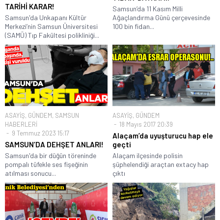
TARİHİ KARAR!
Samsun’da 11 Kasım Milli
Samsun'da Unkapanı Kültür
Ağaçlandırma Günü çerçevesinde
Merkezi’nin Samsun Üniversitesi
100 bin fidan...
(SAMÜ) Tıp Fakültesi polikliniği...
ASAYİŞ
,
GÜNDEM
,
SAMSUN
ASAYİŞ
,
GÜNDEM
HABERLERİ
18 Mayıs 2017 20:39
9 Temmuz 2023 15:17
Alaçam’da uyuşturucu hap ele
SAMSUN’DA DEHŞET ANLARI!
geçti
Samsun'da bir düğün töreninde
Alaçam ilçesinde polisin
pompalı tüfekle ses fişeğinin
şüphelendiği araçtan extacy hap
atılması sonucu...
çıktı