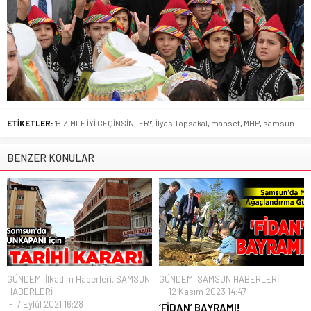
ETİKETLER:
'BİZİMLE İYİ GEÇİNSİNLER!'
,
İlyas Topsakal
,
manset
,
MHP
,
samsun
BENZER KONULAR
GÜNDEM
,
İlkadım Haberleri
,
SAMSUN
GÜNDEM
,
SAMSUN HABERLERİ
HABERLERİ
12 Kasım 2023 14:47
7 Eylül 2021 16:28
‘FİDAN’ BAYRAMI!