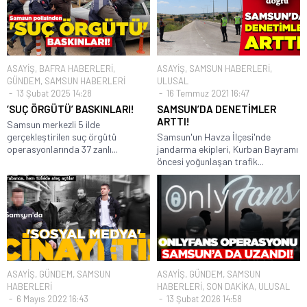
ASAYİŞ
,
BAFRA HABERLERİ
,
ASAYİŞ
,
SAMSUN HABERLERİ
,
GÜNDEM
,
SAMSUN HABERLERİ
ULUSAL
13 Şubat 2025 14:28
16 Temmuz 2021 16:47
‘SUÇ ÖRGÜTÜ’ BASKINLARI!
SAMSUN’DA DENETİMLER
ARTTI!
Samsun merkezli 5 ilde
gerçekleştirilen suç örgütü
Samsun'un Havza İlçesi'nde
operasyonlarında 37 zanlı...
jandarma ekipleri, Kurban Bayramı
öncesi yoğunlaşan trafik...
ASAYİŞ
,
GÜNDEM
,
SAMSUN
ASAYİŞ
,
GÜNDEM
,
SAMSUN
HABERLERİ
HABERLERİ
,
SON DAKİKA
,
ULUSAL
6 Mayıs 2022 16:43
13 Şubat 2026 14:58