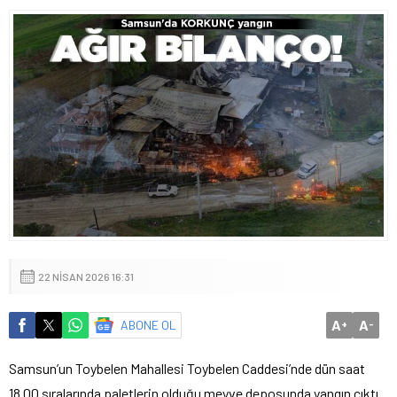
22 NISAN 2026 16:31
A
A
ABONE OL
+
-
Samsun’un Toybelen Mahallesi Toybelen Caddesi’nde dün saat
18.00 sıralarında paletlerin olduğu meyve deposunda yangın çıktı.