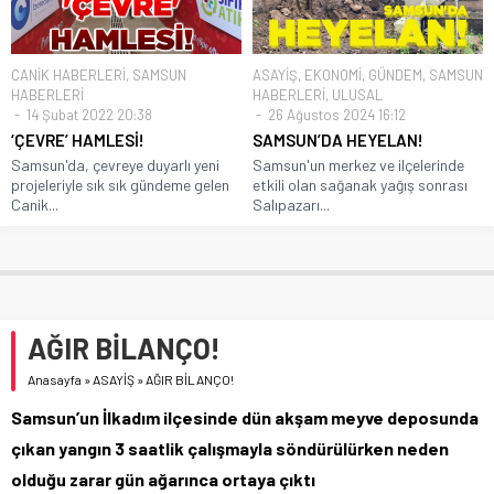
CANİK HABERLERİ
,
SAMSUN
ASAYİŞ
,
EKONOMİ
,
GÜNDEM
,
SAMSUN
HABERLERİ
HABERLERİ
,
ULUSAL
14 Şubat 2022 20:38
26 Ağustos 2024 16:12
‘ÇEVRE’ HAMLESİ!
SAMSUN’DA HEYELAN!
Samsun'da, çevreye duyarlı yeni
Samsun'un merkez ve ilçelerinde
projeleriyle sık sık gündeme gelen
etkili olan sağanak yağış sonrası
Canik...
Salıpazarı...
AĞIR BİLANÇO!
Anasayfa
»
ASAYİŞ
»
AĞIR BİLANÇO!
Samsun’un İlkadım ilçesinde dün akşam meyve deposunda
çıkan yangın 3 saatlik çalışmayla söndürülürken neden
olduğu zarar gün ağarınca ortaya çıktı