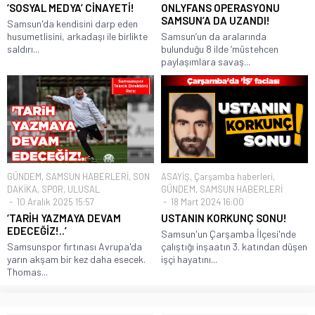
‘SOSYAL MEDYA’ CİNAYETİ!
ONLYFANS OPERASYONU
SAMSUN’A DA UZANDI!
Samsun'da kendisini darp eden
husumetlisini, arkadaşı ile birlikte
Samsun’un da aralarında
saldırı...
bulunduğu 8 ilde ‘müstehcen
paylaşımlara savaş...
GÜNDEM
,
SAMSUN HABERLERİ
,
SON
ASAYİŞ
,
Çarşamba haberleri
,
DAKİKA
,
SPOR
,
ULUSAL
GÜNDEM
,
SAMSUN HABERLERİ
10 Aralık 2025 15:57
18 Mart 2024 16:00
‘TARİH YAZMAYA DEVAM
USTANIN KORKUNÇ SONU!
EDECEĞİZ!..’
Samsun'un Çarşamba İlçesi'nde
Samsunspor fırtınası Avrupa'da
çalıştığı inşaatın 3. katından düşen
yarın akşam bir kez daha esecek.
işçi hayatını...
Thomas...