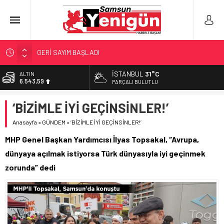
GERİ SAYIM BAŞLADI
SAMSUNSPOR’DA HEDEF 5’İNCİLİK!
İSTANBUL
31°C
ALTIN
6.543,59
‘BAFRA’YA YATIRIM YAPIN!’
PARÇALI BULUTLU
İŞTE FINDIK FİYATI!
BİST
‘BİZİMLE İYİ GEÇİNSİNLER!’
13.798,82
YÖNETİCİ SEÇERKEN YAPILAN EN BÜYÜK HATALAR
Anasayfa
»
GÜNDEM
»
‘BİZİMLE İYİ GEÇİNSİNLER!’
DOLAR
47,7010
MHP Genel Başkan Yardımcısı İlyas Topsakal, “Avrupa,
EURO
dünyaya açılmak istiyorsa Türk dünyasıyla iyi geçinmek
55,0063
zorunda” dedi