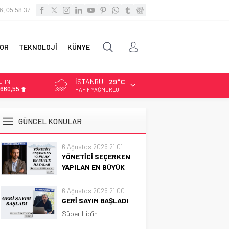
6, 05:58:39
OR
TEKNOLOJİ
KÜNYE
İSTANBUL
29°C
LTIN
.660,55
HAFIF YAĞMURLU
İST
3.779,39
GÜNCEL KONULAR
OLAR
,7111
6 Ağustos 2026 21:01
YÖNETİCİ SEÇERKEN
URO
5,1881
YAPILAN EN BÜYÜK
HATALAR
Her yıl binlerce apartman
6 Ağustos 2026 21:00
ve site genel kurulunda
GERİ SAYIM BAŞLADI
aynı sahne yaşanıyor.
Süper Lig’in
Toplantı başlıyor, birkaç
başlamasına artık