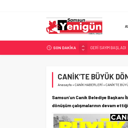
A
SON DAKİKA
GERİ SAYIM BAŞLADI
SAMSUNSPOR’DA HEDE
‘BAFRA’YA YATIRIM YAP
İŞTE FINDIK FİYATI!
CANİK’TE BÜYÜK DÖ
YÖNETİCİ SEÇERKEN
Anasayfa
»
CANİK HABERLERİ
»
CANİK’TE BÜY
Samsun’un Canik Belediye Başkanı İb
dönüşüm çalışmalarının devam ettiği