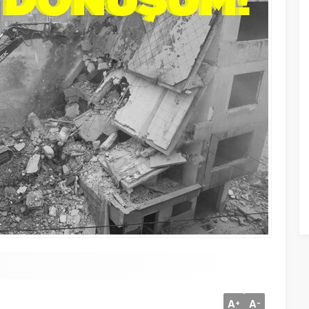
A
A
+
-