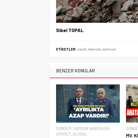
Sibel TOPAL
ETİKETLER:
canik
,
manset
,
samsun
BENZER KONULAR
GÜNDEM
,
SAMSUN HABERLERİ
,
GÜND
SİYASET
,
ULUSAL
MV. K