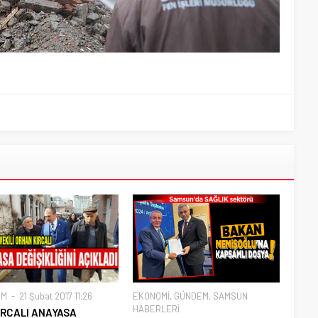
EM
21 Şubat 2017 11:26
EKONOMİ
,
GÜNDEM
,
SAMSUN
HABERLERİ
IRCALI ANAYASA