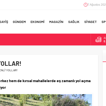
7 Ağustos 202
SAYİŞ
GÜNDEM
EKONOMİ
MAGAZİN
SAĞLIK
SİYASET
SP
A
6
F 5’İNCİLİK!
B
1
IN!’
 YOLLAR!
D
4
 YAPILAN EN BÜYÜK HATALAR
ENLİ’ YOLLAR!
E
5
rkez hem de kırsal mahallelerde eş zamanlı yol açma
iyor