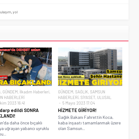
ulaşım
,
yol
Ş
,
GÜNDEM
,
İlkadım Haberleri
,
GÜNDEM
,
SAĞLIK
,
SAMSUN
N HABERLERİ
HABERLERİ
,
SİYASET
,
ULUSAL
kim 2023 16:41
5 Mayıs 2023 17:04
darp edildi SONRA
HİZMETE GİRİYOR!
KLANDI!
Sağlık Bakanı Fahrettin Koca,
'da daha önce bıçaklı
kaba inşaatı tamamlanmak üzere
ıya uğrayan yabancı uyruklu
olan Samsun...
u...