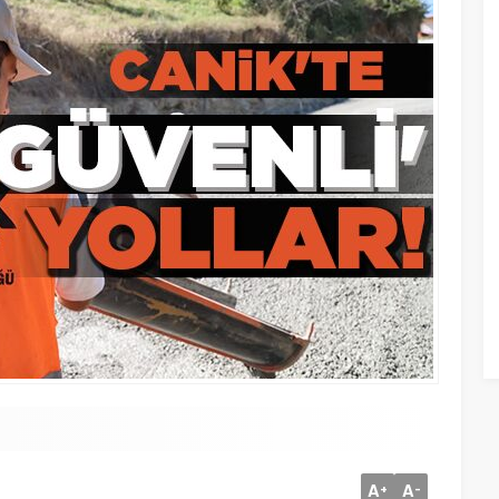
A
A
+
-