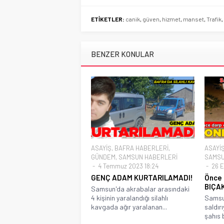
ETİKETLER:
canik
,
güven
,
hizmet
,
manset
,
Trafik
,
BENZER KONULAR
ASAYİŞ
,
BAFRA HABERLERİ
,
ASAYİ
GÜNDEM
,
SAMSUN HABERLERİ
SAMSU
4 Temmuz 2023 18:24
26 E
GENÇ ADAM KURTARILAMADI!
Önce 
BIÇA
Samsun'da akrabalar arasındaki
4 kişinin yaralandığı silahlı
Samsun
kavgada ağır yaralanan...
saldır
şahıs b