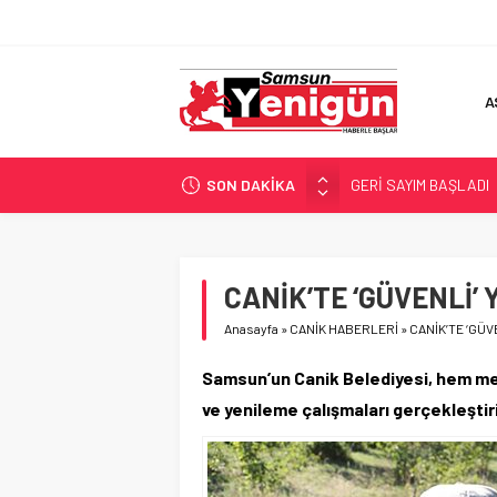
A
SON DAKİKA
GERİ SAYIM BAŞLADI
SAMSUNSPOR’DA HEDE
‘BAFRA’YA YATIRIM YAP
İŞTE FINDIK FİYATI!
CANİK’TE ‘GÜVENLİ’
YÖNETİCİ SEÇERKEN
Anasayfa
»
CANİK HABERLERİ
»
CANİK’TE ‘GÜV
Samsun’un Canik Belediyesi, hem me
ve yenileme çalışmaları gerçekleştir