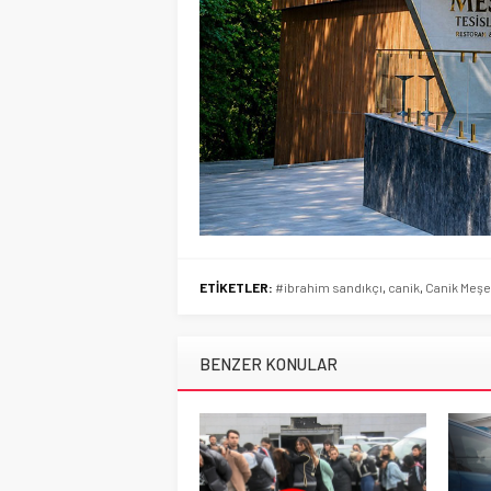
ETİKETLER:
#ibrahim sandıkçı
,
canik
,
Canik Meşe
BENZER KONULAR