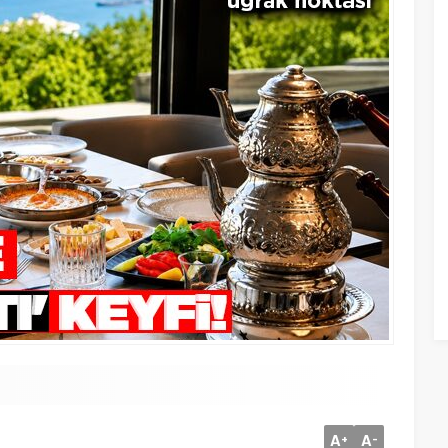
A
A
+
-