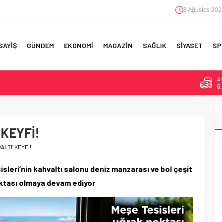
8 Ağustos 202
SAYİŞ
GÜNDEM
EKONOMİ
MAGAZİN
SAĞLIK
SİYASET
SP
A
6
F 5’İNCİLİK!
B
1
IN!’
 KEYFİ!
D
47
 YAPILAN EN BÜYÜK HATALAR
ALTI’ KEYFİ!
E
5
leri’nin kahvaltı salonu deniz manzarası ve bol çeşit
oktası olmaya devam ediyor