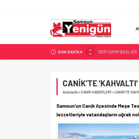
A
SON DAKİKA
GERİ SAYIM BAŞLADI
SAMSUNSPOR’DA HEDE
‘BAFRA’YA YATIRIM YAP
İŞTE FINDIK FİYATI!
CANİK’TE ‘KAHVALTI’
YÖNETİCİ SEÇERKEN
Anasayfa
»
CANİK HABERLERİ
»
CANİK’TE ‘KAHV
Samsun’un Canik ilçesinde Meşe Tesis
lezzetleriyle vatandaşların uğrak n