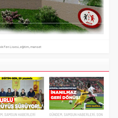
ik Fen Lisesi
,
eğitim
,
manset
EM
,
SAMSUN HABERLERİ
GÜNDEM
,
SAMSUN HABERLERİ
,
SON