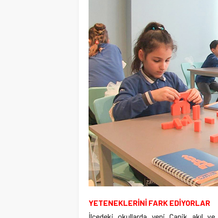
YETENEKLERİNİ FARK EDİYORLAR
İlçedeki okullarda yeni Canik akıl ve