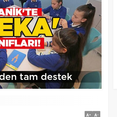
A
A
+
-