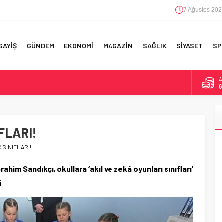
7 Ağustos 202
SAYİŞ
GÜNDEM
EKONOMİ
MAGAZİN
SAĞLIK
SİYASET
SP
B
1
F 5’İNCİLİK!
D
4
IN!’
IFLARI!
E
5
 YAPILAN EN BÜYÜK HATALAR
’ SINIFLARI!
A
6
him Sandıkçı, okullara ‘akıl ve zekâ oyunları sınıfları’
i