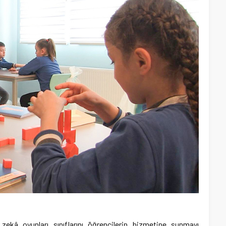
 zekâ oyunları sınıflarını öğrencilerin hizmetine sunmayı