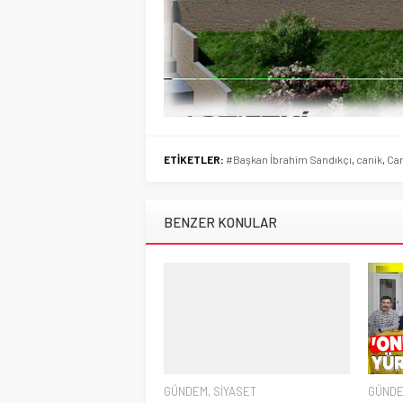
ETİKETLER:
#Başkan İbrahim Sandıkçı
,
canik
,
Can
BENZER KONULAR
GÜNDEM
,
SİYASET
GÜND