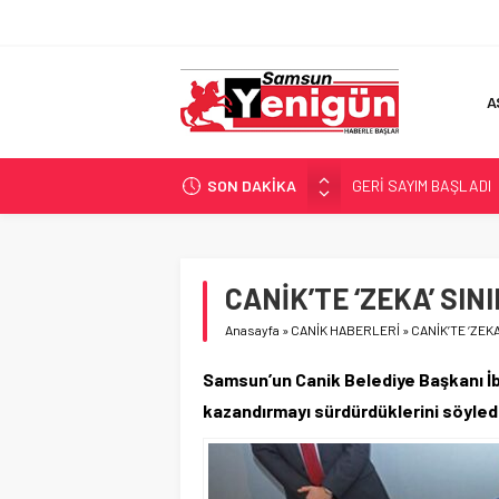
A
SON DAKİKA
GERİ SAYIM BAŞLADI
SAMSUNSPOR’DA HEDE
‘BAFRA’YA YATIRIM YAP
İŞTE FINDIK FİYATI!
CANİK’TE ‘ZEKA’ SIN
YÖNETİCİ SEÇERKEN
Anasayfa
»
CANİK HABERLERİ
»
CANİK’TE ‘ZEKA
Samsun’un Canik Belediye Başkanı İbra
kazandırmayı sürdürdüklerini söyled