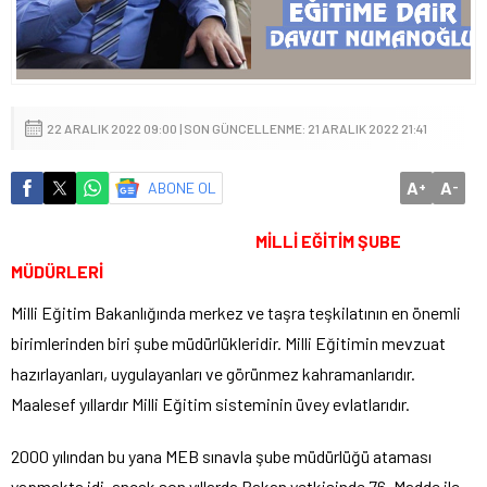
22 ARALIK 2022 09:00 | SON GÜNCELLENME: 21 ARALIK 2022 21:41
A
A
ABONE OL
+
-
MİLLİ EĞİTİM ŞUBE
MÜDÜRLERİ
Milli Eğitim Bakanlığında merkez ve taşra teşkilatının en önemli
birimlerinden biri şube müdürlükleridir. Milli Eğitimin mevzuat
hazırlayanları, uygulayanları ve görünmez kahramanlarıdır.
Maalesef yıllardır Milli Eğitim sisteminin üvey evlatlarıdır.
2000 yılından bu yana MEB sınavla şube müdürlüğü ataması
yapmakta idi, ancak son yıllarda Bakan yetkisinde 76. Madde ile