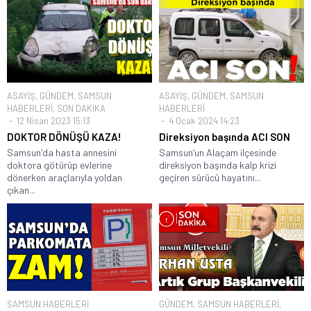
ASAYİŞ
,
GÜNDEM
,
SAMSUN
ASAYİŞ
,
GÜNDEM
,
SAMSUN
HABERLERİ
,
SON DAKİKA
HABERLERİ
12 Nisan 2023 15:13
4 Ocak 2024 14:23
DOKTOR DÖNÜŞÜ KAZA!
Direksiyon başında ACI SON
Samsun'da hasta annesini
Samsun’un Alaçam ilçesinde
doktora götürüp evlerine
direksiyon başında kalp krizi
dönerken araçlarıyla yoldan
geçiren sürücü hayatını...
çıkan...
SAMSUN HABERLERİ
GÜNDEM
,
SAMSUN HABERLERİ
,