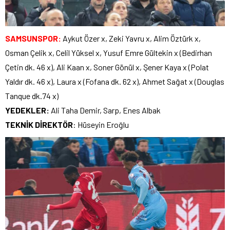
SAMSUNSPOR:
Aykut Özer x, Zeki Yavru x, Alim Öztürk x,
Osman Çelik x, Celil Yüksel x, Yusuf Emre Gültekin x (Bedirhan
Çetin dk. 46 x), Ali Kaan x, Soner Gönül x, Şener Kaya x (Polat
Yaldır dk. 46 x), Laura x (Fofana dk. 62 x), Ahmet Sağat x (Douglas
Tanque dk.74 x)
YEDEKLER:
Ali Taha Demir, Sarp, Enes Albak
TEKNİK DİREKTÖR
: Hüseyin Eroğlu