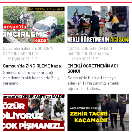
Çarşamba haberleri
,
GÜNDEM
,
ASAYİŞ
,
GÜNDEM
,
SAMSUN
SAMSUN HABERLERİ
HABERLERİ
,
SON DAKİKA
29 Eylül 2023 15:18
1 Mart 2023 13:39
Samsun’da ZİNCİRLEME kaza
EMEKLİ ÖĞRETMENİN ACI
SONU!
Samsun'da 3 aracın karıştığı
zincirleme trafik kazasında 5 kişi
Samsun'da bisikleti ile seyir
yaralandı.
ederken TIR'ın çarptığı emekli
öğretmen, tedavi...