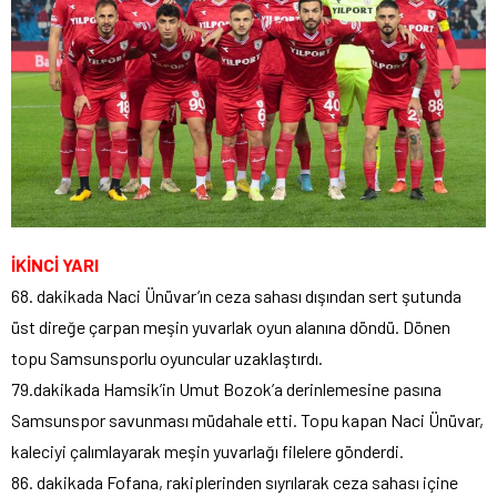
İKİNCİ YARI
68. dakikada Naci Ünüvar’ın ceza sahası dışından sert şutunda
üst direğe çarpan meşin yuvarlak oyun alanına döndü. Dönen
topu Samsunsporlu oyuncular uzaklaştırdı.
79.dakikada Hamsik’in Umut Bozok’a derinlemesine pasına
Samsunspor savunması müdahale etti. Topu kapan Naci Ünüvar,
kaleciyi çalımlayarak meşin yuvarlağı filelere gönderdi.
86. dakikada Fofana, rakiplerinden sıyrılarak ceza sahası içine