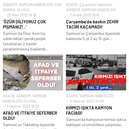
GÜNDEM
,
SAMSUN HABERLERİ
,
SON
ASAYİŞ
,
Çarşamba haberleri
,
DAKİKA
,
ULUSAL
GÜNDEM
,
SAMSUN HABERLERİ
29 Mart 2022 16:16
7 Aralık 2025 19:41
‘ÖZÜR DİLİYORUZ ÇOK
Çarşamba’da baskın ZEHİR
PİŞMANIZ!..’
TACİRİ KAÇAMADI!
Samsun'da Onur Anıtı'na
Samsun'un Çarşamba ilçesinde
saldırdıkları gerekçesiyle
hakkında 5 yıl 2 ay 15 gün...
tutuklanan 2 kişinin
yargılanmasına başlandı....
ASAYİŞ
,
GÜNDEM
,
SAMSUN
ASAYİŞ
,
SAMSUN HABERLERİ
HABERLERİ
,
ULUSAL
5 Haziran 2022 14:09
1 Haziran 2026 16:23
KIRMIZI IŞIKTA KAMYON
AFAD VE İTFAİYE SEFERBER
FACİASI!
OLDU!
Samsun'da kamyonun kırmızı ışıkta
Samsun'un Tekkeköy ilçesinde
bekleyen otomobillere çarpması