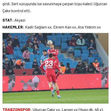
girdi. Sert vuruşunda ise savunmaya çarpan topu kaleci Uğurcan
Çakır kontrol etti.
STAT:
Akyazı
HAKEMLER:
Kadir Sağlam xx, Ekrem Kan xx, Ata Yıldırım xx
TRABZONSPOR:
Uğurcan Çakır xx, Larsen xx (Hugo dk. 46 x),