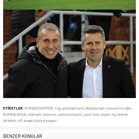
ETİKETLER:
#TRABZONSPOR
,
1.lig
,
abdullah avcı
,
deplasman
,
hüseyin eroğlu
,
KUPAYA VEDA!
,
manset
,
samsun
,
samsusnspor
,
spor toto
,
süper lig
,
teknik
direktör
,
tff
,
ziraat türkiye kupası
BENZER KONULAR