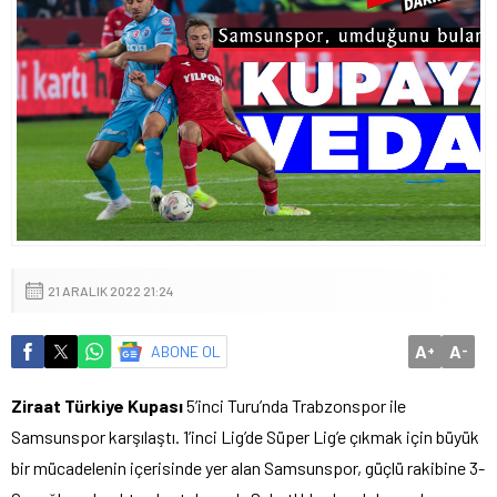
21 ARALIK 2022 21:24
A
A
ABONE OL
+
-
Ziraat Türkiye Kupası
5’inci Turu’nda Trabzonspor ile
Samsunspor karşılaştı. 1’inci Lig’de Süper Lig’e çıkmak için büyük
bir mücadelenin içerisinde yer alan Samsunspor, güçlü rakibine 3-