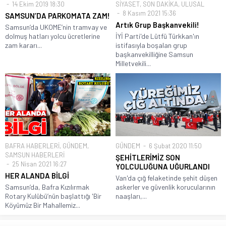
14 Ekim 2019 18:30
SİYASET
,
SON DAKİKA
,
ULUSAL
8 Kasım 2021 15:36
SAMSUN’DA PARKOMATA ZAM!
Artık Grup Başkanvekili!
Samsun’da UKOME’nin tramvay ve
dolmuş hatları yolcu ücretlerine
İYİ Parti'de Lütfü Türkkan'ın
zam kararı...
istifasıyla boşalan grup
başkanvekilliğine Samsun
Milletvekili...
BAFRA HABERLERİ
,
GÜNDEM
,
GÜNDEM
6 Şubat 2020 11:50
SAMSUN HABERLERİ
ŞEHİTLERİMİZ SON
25 Nisan 2021 16:27
YOLCULUĞUNA UĞURLANDI
HER ALANDA BİLGİ
Van'da çığ felaketinde şehit düşen
Samsun’da, Bafra Kızılırmak
askerler ve güvenlik korucularının
Rotary Kulübü’nün başlattığı 'Bir
naaşları,...
Köyümüz Bir Mahallemiz...