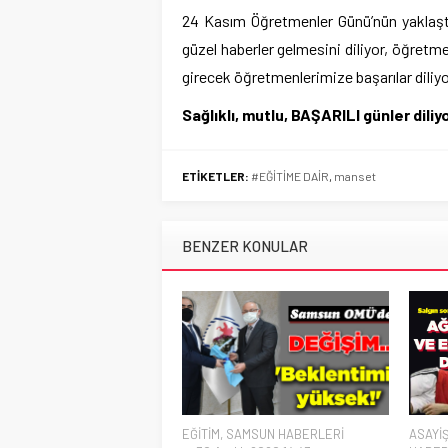
24 Kasım Öğretmenler Günü’nün yaklaştı
güzel haberler gelmesini diliyor, öğretm
girecek öğretmenlerimize başarılar diliy
Sağlıklı, mutlu, BAŞARILI günler dil
ETİKETLER:
#EĞİTİME DAİR
,
manset
BENZER KONULAR
EĞİTİM
,
SAMSUN HABERLERİ
ASAYİ