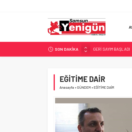
A
SON DAKİKA
GERİ SAYIM BAŞLADI
SAMSUNSPOR’DA HEDE
‘BAFRA’YA YATIRIM YAP
İŞTE FINDIK FİYATI!
EĞİTİME DAİR
YÖNETİCİ SEÇERKEN
Anasayfa
»
GÜNDEM
»
EĞİTİME DAİR