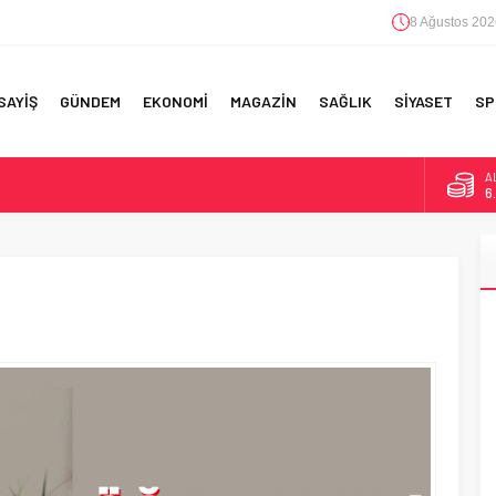
8 Ağustos 202
SAYİŞ
GÜNDEM
EKONOMİ
MAGAZİN
SAĞLIK
SİYASET
SP
A
6
F 5’İNCİLİK!
B
1
IN!’
D
47
 YAPILAN EN BÜYÜK HATALAR
E
5