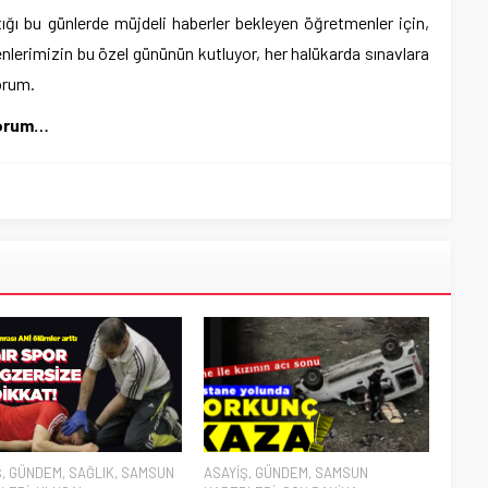
ğı bu günlerde müjdeli haberler bekleyen öğretmenler için,
enlerimizin bu özel gününün kutluyor, her halükarda sınavlara
orum.
iyorum…
Ş
,
GÜNDEM
,
SAĞLIK
,
SAMSUN
ASAYİŞ
,
GÜNDEM
,
SAMSUN