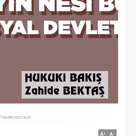
7 KASIM 2022 16:57
A
A
+
-