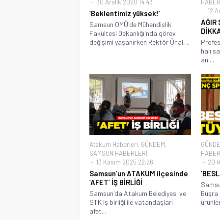
30 Aralık 2020 14:43
HABER
12 Ar
‘Beklentimiz yüksek!’
AĞIR 
Samsun OMÜ'de Mühendislik
DİKK
Fakültesi Dekanlığı'nda görev
değişimi yaşanırken Rektör Ünal,...
Profes
halı s
ani...
Atakum Haberleri
,
GÜNDEM
,
GÜND
SAMSUN HABERLERİ
HABER
13 Kasım 2025 22:26
20 H
Samsun’un ATAKUM ilçesinde
‘BES
‘AFET’ İŞ BİRLİĞİ
Samsu
Samsun'da Atakum Belediyesi ve
Büşra 
STK iş birliği ile vatandaşları
ürünleri
afet...