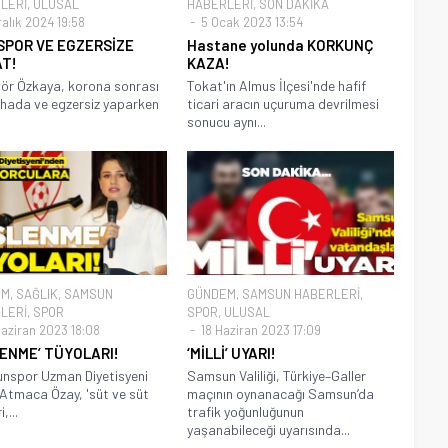
LERİ
,
ULUSAL
HABERLERİ
,
SON DAKİKA
alık 2024 19:58
5 Ocak 2023 13:54
SPOR VE EGZERSİZE
Hastane yolunda KORKUNÇ
AT!
KAZA!
ör Özkaya, korona sonrası
Tokat'ın Almus İlçesi'nde hafif
ahada ve egzersiz yaparken
ticari aracın uçuruma devrilmesi
sonucu aynı...
EM
,
SAĞLIK
,
SAMSUN
GÜNDEM
,
SAMSUN HABERLERİ
,
LERİ
,
SPOR
SPOR
,
ULUSAL
aziran 2023 18:08
18 Haziran 2023 17:09
LENME’ TÜYOLARI!
‘MİLLİ’ UYARI!
nspor Uzman Diyetisyeni
Samsun Valiliği, Türkiye–Galler
Atmaca Özay, 'süt ve süt
maçının oynanacağı Samsun’da
,...
trafik yoğunluğunun
yaşanabileceği uyarısında...