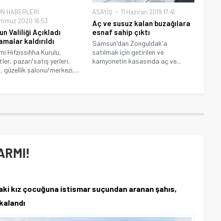
N HABERLERİ
ASAYİŞ
11 Haziran 2019 17:41
mmuz 2020 16:53
Aç ve susuz kalan buzağılara
n Valiliği Açıkladı
esnaf sahip çıktı
amalar kaldırıldı
Samsun'dan Zonguldak'a
mi Hıfzıssıhha Kurulu,
satılmak için getirilen ve
ler, pazar/satış yerleri,
kamyonetin kasasında aç ve...
, güzellik salonu/merkezi,...
ARMI!
aki kız çocuğuna istismar suçundan aranan şahıs,
akalandı