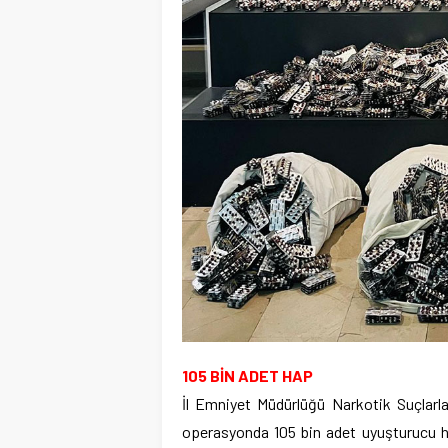
105 BİN ADET HAP
İl Emniyet Müdürlüğü Narkotik Suçlarl
operasyonda 105 bin adet uyuşturucu hap