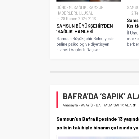
GÜNDEM
,
SAĞLIK
,
SAMSUN
SAMSU
HABERLERİ
,
ULUSAL
2 Te
28 Kasım 2024 21:16
Samsu
SAMSUN BÜYÜKŞEHİR’DEN
Kısıtl
‘SAĞLIK’ HAMLESİ!
İl Umu
Samsun Büyükşehir Belediyesi’nin
market
online psikolog ve diyetisyen
berber
hizmeti başladı. Başkan...
BAFRA’DA ‘SAPIK’ AL
Anasayfa
»
ASAYİŞ
»
BAFRA’DA ‘SAPIK’ ALARMI!
Samsun’un Bafra ilçesinde 13 yaşınd
polisin takibiyle binanın çatısında y