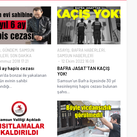
Ş
,
GÜNDEM
,
SAMSUN
ASAYİŞ
,
BAFRA HABERLERİ
,
LERİ
,
SON DAKİKA
SAMSUN HABERLERİ
emmuz 2018 17:21
12 Ekim 2022 16:09
 6 ay hapis cezası
BAFRA JASAT’TAN KAÇIŞ
YOK!
'da bonzai ile yakalanan
ün evinin sahibi
Samsun'un Bafra ilçesinde 30 yıl
ndığı...
kesinleşmiş hapis cezası bulunan
şahıs...