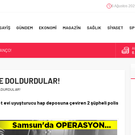
6 Ağustos 202
SAYİŞ
GÜNDEM
EKONOMİ
MAGAZİN
SAĞLIK
SİYASET
SP
A
LANÇO!
6
ASKINLARI!
B
1
IK!
’ TEMSİL
LE DOLDURDULAR!
D
4
E MİRAS!’
OLDURDULAR!
E
5
 evi uyuşturucu hap deposuna çeviren 2 şüpheli polis