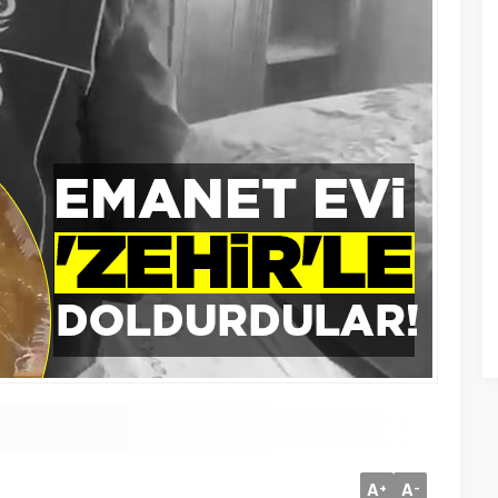
A
A
+
-