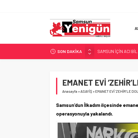
A
SON DAKİKA
SAMSUN İÇİN ACI Bİ
SAMSUN’DA ‘ZEHİR’ B
4 KOLDAN FARKINDAL
TEKNOFEST’TE ‘ÇİFTE
EMANET EVİ ‘ZEHİR’
‘HER PROJE GELECEĞ
Anasayfa
»
ASAYİŞ
»
EMANET EVİ ‘ZEHİR’LE D
Samsun’dun İlkadım ilçesinde emanet
operasyonuyla yakalandı.