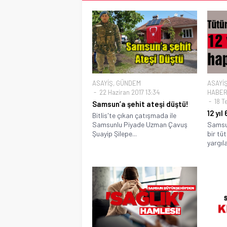
ASAYİŞ
,
GÜNDEM
ASAYİ
22 Haziran 2017 13:34
HABER
18 T
Samsun’a şehit ateşi düştü!
12 yıl
Bitlis'te çıkan çatışmada ile
Samsunlu Piyade Uzman Çavuş
Samsun
Şuayip Şilepe...
bir tüt
yargıla