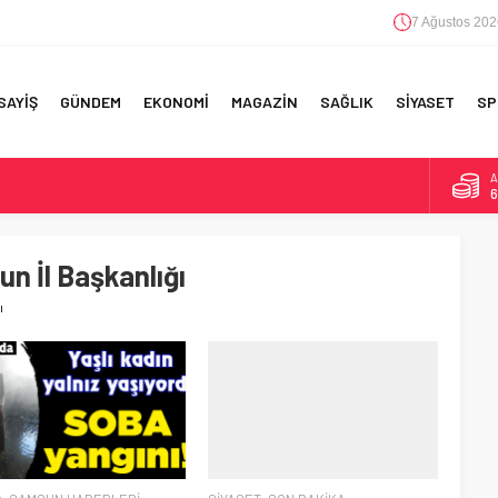
7 Ağustos 202
SAYİŞ
GÜNDEM
EKONOMİ
MAGAZİN
SAĞLIK
SİYASET
SP
A
6
F 5’İNCİLİK!
B
1
IN!’
n İl Başkanlığı
D
4
ı
 YAPILAN EN BÜYÜK HATALAR
E
5