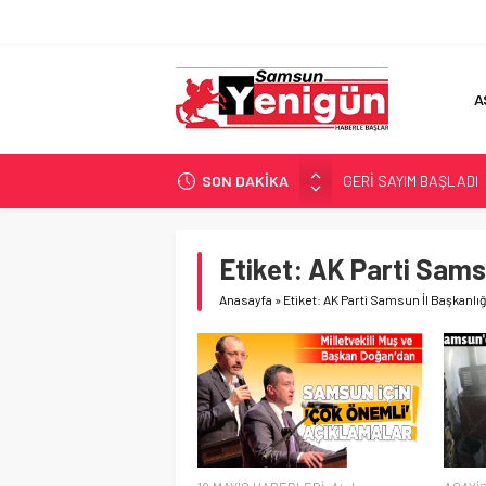
A
SON DAKİKA
GERİ SAYIM BAŞLADI
SAMSUNSPOR’DA HEDE
‘BAFRA’YA YATIRIM YAP
Etiket:
AK Parti Samsu
İŞTE FINDIK FİYATI!
Anasayfa
»
Etiket: AK Parti Samsun İl Başkanlığ
YÖNETİCİ SEÇERKEN