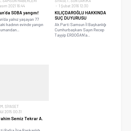
Ş
,
SAMSUN HABERLERİ
SİYASET
,
SON DAKİKA
asım 2021 16:44
1 Şubat 2016 12:30
n’da SOBA yangını!
KILIÇDAROĞLU HAKKINDA
SUÇ DUYURUSU
’da yalnız yaşayan 77
aki kadının evinde yangın
Ak Parti Samsun İl Başkanlığı
 Dumandan...
Cumhurbaşkanı Sayın Recep
Tayyip ERDOĞAN’a...
EM
,
SİYASET
ül 2015 00:31
brahim Semiz Tekrar A.
ti Bafra İlçe Başkanlığı