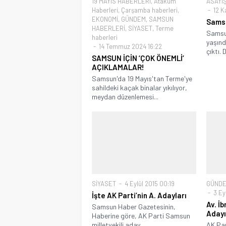
19 MAYIS HABERLERİ
,
Atakum
ASAYİ
Haberleri
,
Çarşamba haberleri
,
12 K
EKONOMİ
,
GÜNDEM
,
SAMSUN
Samsu
HABERLERİ
,
SİYASET
,
Terme
Samsun
haberleri
yaşınd
14 Temmuz 2024 16:22
çıktı.
SAMSUN İÇİN ‘ÇOK ÖNEMLİ’
AÇIKLAMALAR!
Samsun'da 19 Mayıs'tan Terme'ye
sahildeki kaçak binalar yıkılıyor,
meydan düzenlemesi...
SİYASET
4 Eylül 2015 00:19
GÜND
3 Eyl
İşte AK Parti’nin A. Adayları
Av. İ
Samsun Haber Gazetesinin,
Adayı
Haberine göre, AK Parti Samsun
milletvekili aday...
AK Par