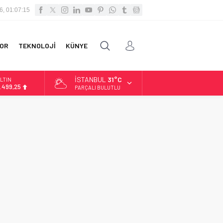
6, 01:07:15
OR
TEKNOLOJİ
KÜNYE
İSTANBUL
31°C
LTIN
.499,25
PARÇALI BULUTLU
İST
3.798,82
OLAR
7,5921
URO
4,9747