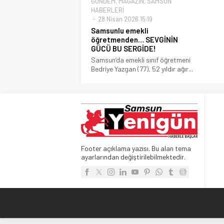
GÜNDEM
,
MAGAZİN
,
SAMSUN
HABERLERİ
28 Nisan 2026 15:19
Samsunlu emekli
öğretmenden… SEVGİNİN
GÜCÜ BU SERGİDE!
Samsun’da emekli sınıf öğretmeni
Bedriye Yazgan (77), 52 yıldır ağır...
Footer açıklama yazısı. Bu alan tema
ayarlarından değiştirilebilmektedir.