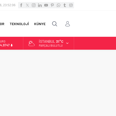
6, 23:52:06
OR
TEKNOLOJİ
KÜNYE
İSTANBUL
31°C
URO
4,9747
PARÇALI BULUTLU
LTIN
.499,25
İST
3.798,82
OLAR
7,5921