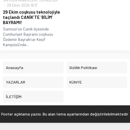
SAMSUN HABERLERİ
,
TEKNOLOJİ
29 Ekim 2025 18:17
29 Ekim coşkusu teknolojiyle
taçlandı CANİK’TE ‘BİLİM’
BAYRAMI!
Samsun'un Canik ilçesinde
Cumhuriyet Bayramı coşkusu
Özdemir Bayraktar Keşif
Kampüsü’nde...
Anasayfa
Gizlilik Politikası
YAZARLAR
KÜNYE
İLETİŞİM
Footer açıklama yazısı. Bu alan tema ayarlarından değiştirilebilmektedir.