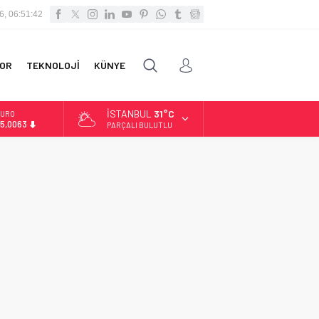
6, 06:51:42
OR
TEKNOLOJİ
KÜNYE
İSTANBUL
31°C
URO
5,0063
PARÇALI BULUTLU
LTIN
.543,59
İST
3.798,82
OLAR
7,7010