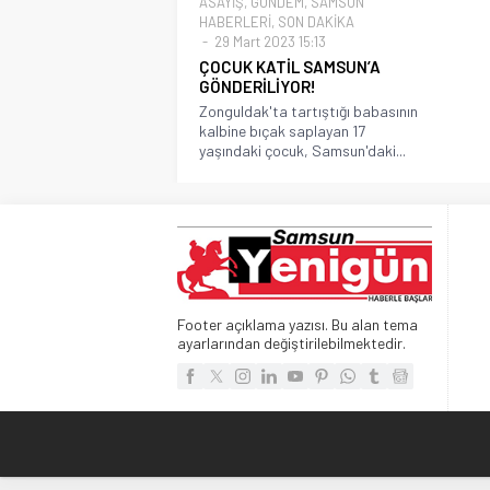
ASAYİŞ
,
GÜNDEM
,
SAMSUN
HABERLERİ
,
SON DAKİKA
29 Mart 2023 15:13
ÇOCUK KATİL SAMSUN’A
GÖNDERİLİYOR!
Zonguldak'ta tartıştığı babasının
kalbine bıçak saplayan 17
yaşındaki çocuk, Samsun'daki...
Footer açıklama yazısı. Bu alan tema
ayarlarından değiştirilebilmektedir.