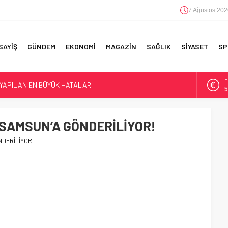
7 Ağustos 202
SAYİŞ
GÜNDEM
EKONOMİ
MAGAZİN
SAĞLIK
SİYASET
SP
E
 YAPILAN EN BÜYÜK HATALAR
5
A
6
F 5’İNCİLİK!
 SAMSUN’A GÖNDERİLİYOR!
IN!’
B
1
NDERİLİYOR!
D
4