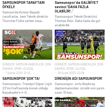
SAMSUNSPOR TARAFTARI
Samsunspor’da GALİBİYET
ÖFKELİ!
sevinci ‘DAHA FAZLA
OLABİLİR!..’
Samsun'da Kırmızı-Beyazlı
taraftarlar, hem Teknik direktör
Samsunspor Teknik Direktörü
Thorsten Fink’e verilen ceza...
Thomas Reis: Daha fazla da gol
atabilirdik
GÜNDEM
,
SAMSUN HABERLERİ
,
SON
GÜNDEM
,
SAMSUN HABERLERİ
,
SON
DAKİKA
,
SPOR
,
ULUSAL
DAKİKA
,
SPOR
,
ULUSAL
1 Şubat 2025 21:43
18 Ocak 2025 22:08
SAMSUNSPOR ‘ŞOK’TA!
DİRENİŞİN ADI SAMSUNSPOR!
Samsunspor, Trendyol Süper Lig’in
Samsunspor, zorlu Beşiktaş
22'inci haftasında konuk olduğu
deplasmanından, üstelik son yarım
Başakşehir'e 4-0...
saati 10 kişi...