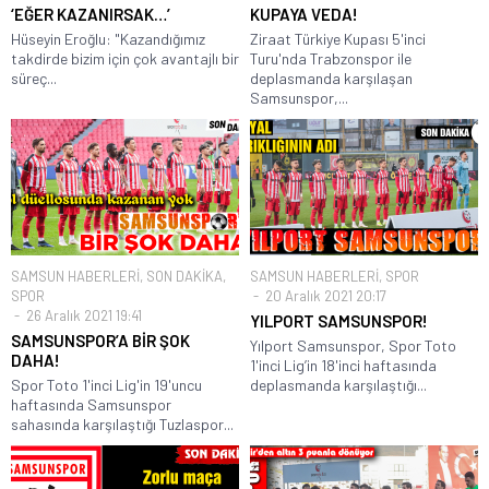
‘EĞER KAZANIRSAK…’
KUPAYA VEDA!
Hüseyin Eroğlu: "Kazandığımız
Ziraat Türkiye Kupası 5'inci
takdirde bizim için çok avantajlı bir
Turu'nda Trabzonspor ile
süreç...
deplasmanda karşılaşan
Samsunspor,...
SAMSUN HABERLERİ
,
SON DAKİKA
,
SAMSUN HABERLERİ
,
SPOR
SPOR
20 Aralık 2021 20:17
26 Aralık 2021 19:41
YILPORT SAMSUNSPOR!
SAMSUNSPOR’A BİR ŞOK
Yılport Samsunspor, Spor Toto
DAHA!
1'inci Lig’in 18'inci haftasında
Spor Toto 1'inci Lig'in 19'uncu
deplasmanda karşılaştığı...
haftasında Samsunspor
sahasında karşılaştığı Tuzlaspor...