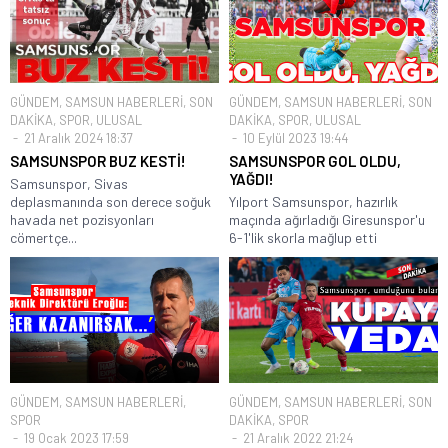
GÜNDEM
,
SAMSUN HABERLERİ
,
SON
GÜNDEM
,
SAMSUN HABERLERİ
,
SON
DAKİKA
,
SPOR
,
ULUSAL
DAKİKA
,
SPOR
,
ULUSAL
21 Aralık 2024 18:37
10 Eylül 2023 19:44
SAMSUNSPOR BUZ KESTİ!
SAMSUNSPOR GOL OLDU,
YAĞDI!
Samsunspor, Sivas
deplasmanında son derece soğuk
Yılport Samsunspor, hazırlık
havada net pozisyonları
maçında ağırladığı Giresunspor'u
cömertçe...
6-1'lik skorla mağlup etti
GÜNDEM
,
SAMSUN HABERLERİ
,
GÜNDEM
,
SAMSUN HABERLERİ
,
SON
SPOR
DAKİKA
,
SPOR
19 Ocak 2023 17:59
21 Aralık 2022 21:24