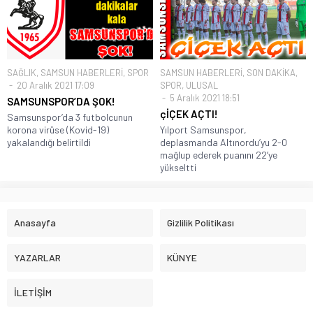
SAĞLIK
,
SAMSUN HABERLERİ
,
SPOR
SAMSUN HABERLERİ
,
SON DAKİKA
,
20 Aralık 2021 17:09
SPOR
,
ULUSAL
5 Aralık 2021 18:51
SAMSUNSPOR’DA ŞOK!
çİÇEK AÇTI!
Samsunspor’da 3 futbolcunun
korona virüse (Kovid-19)
Yılport Samsunspor,
yakalandığı belirtildi
deplasmanda Altınordu’yu 2-0
mağlup ederek puanını 22’ye
yükseltti
Anasayfa
Gizlilik Politikası
YAZARLAR
KÜNYE
İLETİŞİM