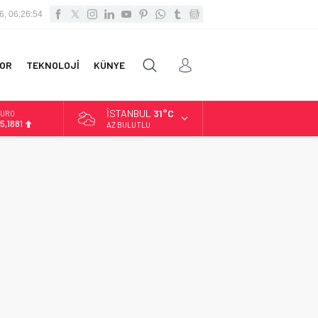
6, 06:26:54
OR
TEKNOLOJİ
KÜNYE
İSTANBUL
31°C
URO
5,1881
AZ BULUTLU
LTIN
.660,55
İST
3.779,39
OLAR
7,7111