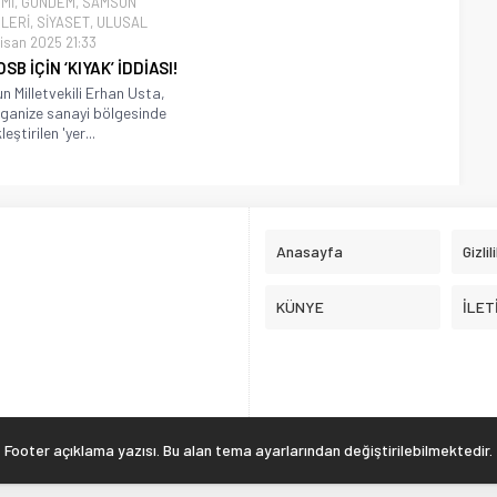
Mİ
,
GÜNDEM
,
SAMSUN
LERİ
,
SİYASET
,
ULUSAL
isan 2025 21:33
OSB İÇİN ‘KIYAK’ İDDİASI!
 Milletvekili Erhan Usta,
rganize sanayi bölgesinde
eştirilen 'yer...
Anasayfa
Gizlil
KÜNYE
İLET
Footer açıklama yazısı. Bu alan tema ayarlarından değiştirilebilmektedir.