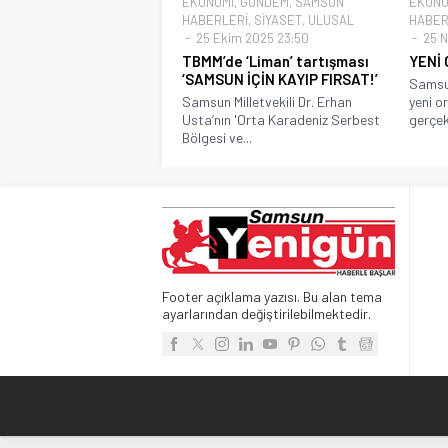
EKONOMİ
,
GÜNDEM
,
SAMSUN
EKONO
HABERLERİ
,
SİYASET
,
ULUSAL
HABER
25 Ekim 2025 23:50
25 N
TBMM’de ‘Liman’ tartışması
YENİ 
‘SAMSUN İÇİN KAYIP FIRSAT!’
Samsun
Samsun Milletvekili Dr. Erhan
yeni o
Usta’nın 'Orta Karadeniz Serbest
gerçekl
Bölgesi ve...
Footer açıklama yazısı. Bu alan tema
ayarlarından değiştirilebilmektedir.