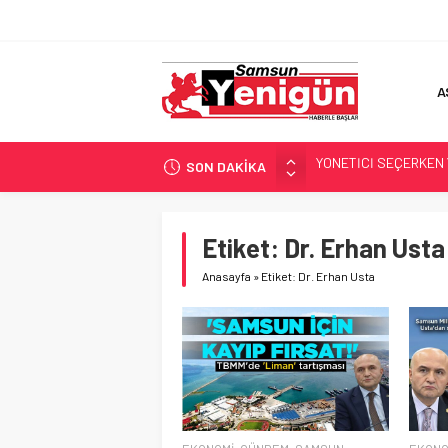
A
YÖNETİCİ SEÇERKEN
SON DAKİKA
GERİ SAYIM BAŞLADI
SAMSUNSPOR’DA HEDE
Etiket:
Dr. Erhan Usta
‘BAFRA’YA YATIRIM YAP
İŞTE FINDIK FİYATI!
Anasayfa
»
Etiket: Dr. Erhan Usta