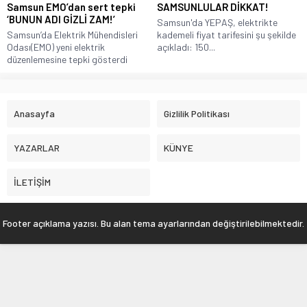
Samsun EMO’dan sert tepki
SAMSUNLULAR DİKKAT!
‘BUNUN ADI GİZLİ ZAM!’
Samsun'da YEPAŞ, elektrikte
Samsun’da Elektrik Mühendisleri
kademeli fiyat tarifesini şu şekilde
Odası(EMO) yeni elektrik
açıkladı: 150...
düzenlemesine tepki gösterdi
Anasayfa
Gizlilik Politikası
YAZARLAR
KÜNYE
İLETİŞİM
Footer açıklama yazısı. Bu alan tema ayarlarından değiştirilebilmektedir.