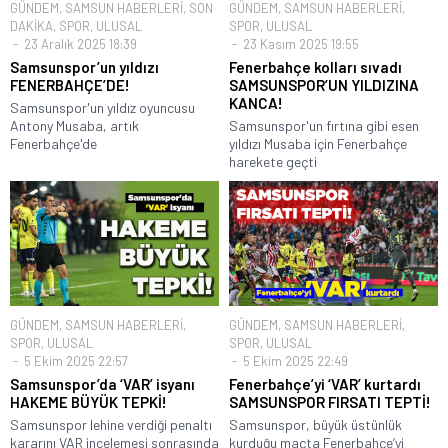
GÜNDEM
,
SAMSUN HABERLERİ
,
SON
GÜNDEM
,
SAMSUN HABERLERİ
,
DAKİKA
,
SPOR
,
ULUSAL
SPOR
,
ULUSAL
23 Aralık 2025 18:39
23 Kasım 2025 19:55
Samsunspor’un yıldızı
Fenerbahçe kolları sıvadı
FENERBAHÇE’DE!
SAMSUNSPOR’UN YILDIZINA
KANCA!
Samsunspor'un yıldız oyuncusu
Antony Musaba, artık
Samsunspor'un fırtına gibi esen
Fenerbahçe'de
yıldızı Musaba için Fenerbahçe
harekete geçti
GÜNDEM
,
SAMSUN HABERLERİ
,
GÜNDEM
,
SAMSUN HABERLERİ
,
SPOR
,
ULUSAL
SPOR
,
ULUSAL
5 Ekim 2025 22:57
5 Ekim 2025 22:49
Samsunspor’da ‘VAR’ isyanı
Fenerbahçe’yi ‘VAR’ kurtardı
HAKEME BÜYÜK TEPKİ!
SAMSUNSPOR FIRSATI TEPTİ!
Samsunspor lehine verdiği penaltı
Samsunspor, büyük üstünlük
kararını VAR incelemesi sonrasında
kurduğu maçta Fenerbahçe’yi