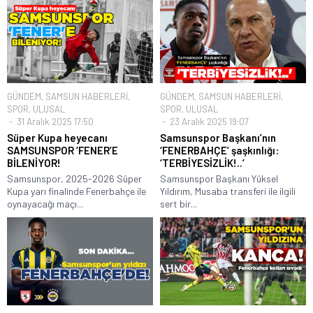
GÜNDEM
,
SAMSUN HABERLERİ
,
GÜNDEM
,
SAMSUN HABERLERİ
,
SPOR
,
ULUSAL
SPOR
,
ULUSAL
31 Aralık 2025 17:50
23 Aralık 2025 19:07
Süper Kupa heyecanı
Samsunspor Başkanı’nın
SAMSUNSPOR ‘FENER’E
‘FENERBAHÇE’ şaşkınlığı:
BİLENİYOR!
‘TERBİYESİZLİK!..’
Samsunspor, 2025-2026 Süper
Samsunspor Başkanı Yüksel
Kupa yarı finalinde Fenerbahçe ile
Yıldırım, Musaba transferi ile ilgili
oynayacağı maçı...
sert bir...