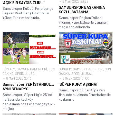
8 Mart 2026 23:29
‘AÇIK BİR SAYGISIZLIK!..’
SAMSUNSPOR BAŞKANINA
Samsunspor Kulübü, Fenerbahçe
SÖZLÜ SATAŞMA!
Başkan Vekili Barış Göktürk'ün
Yüksel Yıldırım hakkında...
Samsunspor Başkanı Yüksel
Yıldırım, Fenerbahçe ile oynanan
maçın son anlarında...
GÜNDEM
,
SAMSUN HABERLERİ
,
SON
GÜNDEM
,
SAMSUN HABERLERİ
,
SON
DAKİKA
,
SPOR
,
ULUSAL
DAKİKA
,
SPOR
,
ULUSAL
8 Mart 2026 23:13
6 Ocak 2026 01:00
Samsunspor YER İSTANBUL…
‘SÜPER KUPA’ AŞKINA!
AYNI SENARYO!..
Samsunspor, Süper Kupa yarı
Samsunspor, Süper Lig’in 25’inci
finalinde bu akşam Fenerbahçe ile
haftasında Kadıköy
kozlarını...
deplasmanında Fenerbahçe'ye 3-2
mağlup...