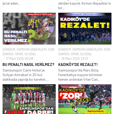
iptal eden...
elinden kaçırdı. Kırmızı-Beyazlılar'ın
bir...
GÜNDEM
,
SAMSUN HABERLERİ
,
SON
GÜNDEM
,
SAMSUN HABERLERİ
,
SON
DAKİKA
,
SPOR
,
ULUSAL
DAKİKA
,
SPOR
,
ULUSAL
17 Mart 2025 00:08
16 Mart 2025 23:57
BU PENALTI NASIL VERİLMEZ?
KADIKÖY’DE REZALET!
Samsunspor Carlo Holse'ye
Samsunspor'da Marc Bola,
Sofyan Amrabat'ın 25'inci
Fenerbahçe maçının bitiminin
dakikada yaptığı bu hareket,...
hemen ardından İrfan Can...