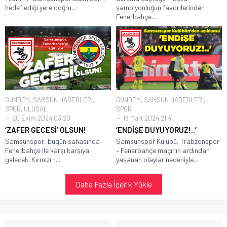
hedeflediği yere doğru...
şampiyonluğun favorilerinden
Fenerbahçe...
GÜNDEM
,
SAMSUN HABERLERİ
,
GÜNDEM
,
SAMSUN HABERLERİ
,
SPOR
,
ULUSAL
SPOR
20 Ekim 2024 03:20
18 Mart 2024 21:41
‘ZAFER GECESİ’ OLSUN!
‘ENDİŞE DUYUYORUZ!..’
Samsunspor, bugün sahasında
Samsunspor Kulübü, Trabzonspor
Fenerbahçe ile karşı karşıya
– Fenerbahçe maçının ardından
gelecek. Kırmızı -...
yaşanan olaylar nedeniyle...
Daha Fazla İçerik Yükle