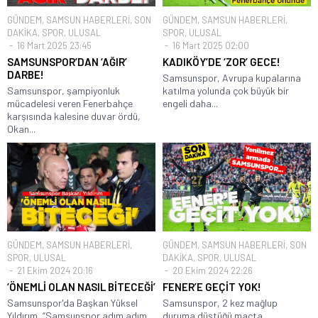
GÜNDEM
,
SAMSUN HABERLERİ
,
SON
GÜNDEM
,
SAMSUN HABERLERİ
,
DAKİKA
,
SPOR
,
ULUSAL
SPOR
,
ULUSAL
16 Mart 2025 23:45
16 Mart 2025 02:00
SAMSUNSPOR’DAN ‘AĞIR’
KADIKÖY’DE ‘ZOR’ GECE!
DARBE!
Samsunspor, Avrupa kupalarına
Samsunspor, şampiyonluk
katılma yolunda çok büyük bir
mücadelesi veren Fenerbahçe
engeli daha...
karşısında kalesine duvar ördü,
Okan...
GÜNDEM
,
SAMSUN HABERLERİ
,
GÜNDEM
,
SAMSUN HABERLERİ
,
SON
SPOR
,
ULUSAL
DAKİKA
,
SPOR
,
ULUSAL
21 Ekim 2024 20:16
20 Ekim 2024 22:26
‘ÖNEMLİ OLAN NASIL BİTECEĞİ’
FENER’E GEÇİT YOK!
Samsunspor'da Başkan Yüksel
Samsunspor, 2 kez mağlup
Yıldırım, “Samsunspor adım adım
duruma düştüğü maçta