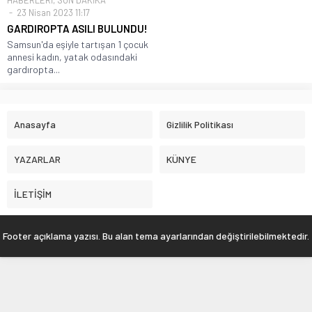
HABERLERİ
,
SON DAKİKA
23 Nisan 2023 11:17
GARDIROPTA ASILI BULUNDU!
Samsun'da eşiyle tartışan 1 çocuk
annesi kadın, yatak odasındaki
gardıropta...
Anasayfa
Gizlilik Politikası
YAZARLAR
KÜNYE
İLETİŞİM
Footer açıklama yazısı. Bu alan tema ayarlarından değiştirilebilmektedir.