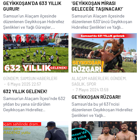
GEYİKKOŞAN’DA 633 YILLIK
‘GEYİKKOŞAN MİRASI
GURUR!
GELECEĞE TAŞINACAK!’
Samsun'un Alaçam ilçesinde
Samsun’un Alaçam ilçesinde
düzenlenen Geyikkoşan Hıdırellez
düzenlenen 633'üncü Geyikkoşan
Şenlikleri ve Yağlı Güreşler,...
Hıdırellez Şenlikleri ve Yağlı...
GÜNDEM
,
SAMSUN HABERLERİ
ALAÇAM HABERLERİ
,
GÜNDEM
,
6 Mayıs 2025 22:57
SAĞLIK
,
SPOR
7 Mayıs 2024 13:59
632 YILLIK GELENEK!
GEYİKKOŞAN RÜZGARI!
Samsun’un Alaçam İlçesi'nde 632
yıldan bu yana sürdürülen
Samsun'da bu yıl 631'ncisi
Geyikkoşan Hıdırellez...
düzenlenen Geyikkoşan Hıdırellez
Şenlikleri ve Yağlı...