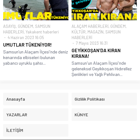
ASAYİŞ
,
GÜNDEM
,
SAMSUN
ALAÇAM HABERLERİ
,
GÜNDEM
,
HABERLERİ
,
Yakakent haberleri
KÜLTÜR
,
MAGAZİN
,
SAMSUN
4 Haziran 2023 16:05
HABERLERİ
7 Mayıs 2023 16:31
UMUTLAR TÜKENİYOR!
GEYİKKOŞAN’DA KIRAN
Samsun’un Alaçam İlçesi'nde deniz
KIRANA!
kenarında elbiseleri bulunan
yabancı uyruklu şahsı...
Samsun'un Alaçam İlçesi'nde
geleneksel Geyikkoşan Hıdırellez
Şenlikleri ve Yağlı Pehlivan...
Anasayfa
Gizlilik Politikası
YAZARLAR
KÜNYE
İLETİŞİM