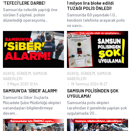
‘TEFECİ’LERE DARBE!
1 milyon lira bloke edildi
TUZAĞI POLİS ÖNLEDİ!
Samsun'da tefecilik yaptığı öne
sürülen 3 şüpheli, polisin
Samsun’da 69 yaşındaki İ.G.,
düzenlediği operasyonla...
kendisini telefonla arayarak polis
ve savcı...
ASAYİŞ
,
GÜNDEM
,
SAMSUN
ASAYİŞ
,
GÜNDEM
,
SAMSUN
HABERLERİ
HABERLERİ
3 Mayıs 2025 12:54
19 Temmuz 2024 16:27
SAMSUN’DA ‘SİBER’ ALARM!
SAMSUN POLİSİNDEN ŞOK
UYGULAMA!
Samsun'da Siber Suçlarla
Mücadele Şube Müdürlüğü ekipleri
Samsun’da polis ekipleri
vatandaşları bilgilendirmeye
tarafından il genelinde yapılan şok
devam...
uygulamada 20...