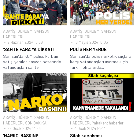
ASAYİŞ
,
GÜNDEM
,
SAMSUN
ASAYİŞ
,
GÜNDEM
,
SAMSUN
HABERLERİ
HABERLERİ
9 Haziran 2024 15:56
16 Mayıs 2024 16:03
‘SAHTE PARA’YA DİKKAT!
POLİS HER YERDE
Samsun'da KOM polisi, kurban
Samsun'da polis narkotik suçlara
satışı yapılan hayvan pazarında
karşı vatandaşları uyarmak için
vatandaşları sahte...
farklı noktalarda...
ASAYİŞ
,
GÜNDEM
,
SAMSUN
ASAYİŞ
,
GÜNDEM
,
SAMSUN
HABERLERİ
,
SON DAKİKA
HABERLERİ
,
Yakakent haberleri
28 Ocak 2024 14:23
4 Ocak 2024 14:44
‘NARKO’ BASKINI!
Silah kaçakçısı