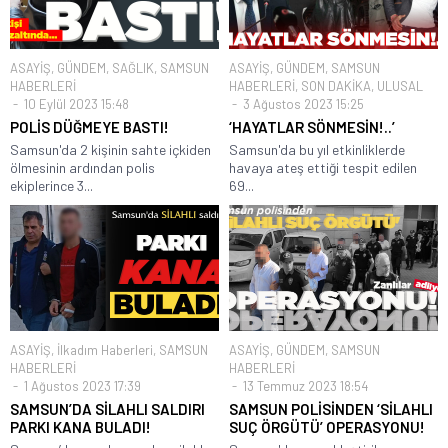
ASAYİŞ
,
GÜNDEM
,
SAĞLIK
,
SAMSUN
ASAYİŞ
,
GÜNDEM
,
SAMSUN
HABERLERİ
HABERLERİ
,
SON DAKİKA
,
ULUSAL
10 Eylül 2023 15:48
3 Ağustos 2023 15:25
POLİS DÜĞMEYE BASTI!
‘HAYATLAR SÖNMESİN!..’
Samsun'da 2 kişinin sahte içkiden
Samsun'da bu yıl etkinliklerde
ölmesinin ardından polis
havaya ateş ettiği tespit edilen
ekiplerince 3...
69...
ASAYİŞ
,
İlkadım Haberleri
,
SAMSUN
ASAYİŞ
,
GÜNDEM
,
SAMSUN
HABERLERİ
HABERLERİ
1 Ağustos 2023 17:39
13 Temmuz 2023 18:54
SAMSUN’DA SİLAHLI SALDIRI
SAMSUN POLİSİNDEN ‘SİLAHLI
PARKI KANA BULADI!
SUÇ ÖRGÜTÜ’ OPERASYONU!