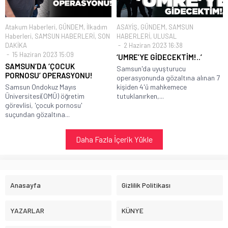
Atakum Haberleri
,
GÜNDEM
,
İlkadım
ASAYİŞ
,
GÜNDEM
,
SAMSUN
Haberleri
,
SAMSUN HABERLERİ
,
SON
HABERLERİ
,
ULUSAL
DAKİKA
2 Haziran 2023 16:38
15 Haziran 2023 15:09
‘UMRE’YE GİDECEKTİM!..’
SAMSUN’DA ‘ÇOCUK
Samsun'da uyuşturucu
PORNOSU’ OPERASYONU!
operasyonunda gözaltına alınan 7
Samsun Ondokuz Mayıs
kişiden 4'ü mahkemece
Üniversitesi(OMÜ) öğretim
tutuklanırken,...
görevlisi, 'çocuk pornosu'
suçundan gözaltına...
Daha Fazla İçerik Yükle
Anasayfa
Gizlilik Politikası
YAZARLAR
KÜNYE