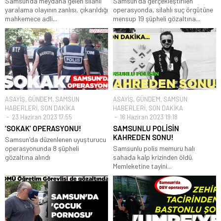
Samsun’da meydana gelen silahlı
Samsun'da gerçekleştirilen
yaralama olayının zanlısı, çıkarıldığı
operasyonda, silahlı suç örgütüne
mahkemece adli...
mensup 19 şüpheli gözaltına...
ASAYİŞ
,
GÜNDEM
,
SAMSUN
ASAYİŞ
,
GÜNDEM
,
SAMSUN
HABERLERİ
,
SON DAKİKA
HABERLERİ
,
SON DAKİKA
23 Haziran 2023 17:55
16 Haziran 2023 19:18
‘SOKAK’ OPERASYONU!
SAMSUNLU POLİSİN
KAHREDEN SONU!
Samsun'da düzenlenen uyuşturucu
operasyonunda 8 şüpheli
Samsunlu polis memuru halı
gözaltına alındı
sahada kalp krizinden öldü.
Memleketine tayini...