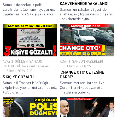
KAHVEHANEDE YAKALANDI
Samsun'da narkotik polisi
tarafından düzenlenen uyuşturucu
Samsun’un Yakakent ilçesinde
uygulamasında 27 kişi yakalandı
silah kaçakçılığı şüphelisi bir şahıs
kahvehanede oyun...
ASAYİŞ
,
GÜNDEM
,
SAMSUN
ASAYİŞ
,
SAMSUN HABERLERİ
HABERLERİ
,
Yakakent haberleri
18 Ekim 2023 17:25
2 Ocak 2024 12:10
‘CHANGE OTO’ ÇETESİNE
3 KİŞİYE GÖZALTI
DARBE!
Samsun İl Emniyet Müdürlüğü
Samsun merkezli İstanbul ve
ekiplerince yapılan üst aramasında
Çorum illerini kapsayan oto
47,65 gram...
hırsızlarına yönelik...