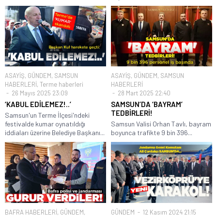
ASAYİŞ
,
GÜNDEM
,
SAMSUN
ASAYİŞ
,
GÜNDEM
,
SAMSUN
HABERLERİ
,
Terme haberleri
HABERLERİ
26 Mayıs 2025 23:09
28 Mart 2025 22:40
‘KABUL EDİLEMEZ!..’
SAMSUN’DA ‘BAYRAM’
TEDBİRLERİ!
Samsun'un Terme İlçesi'ndeki
festivalde kumar oynatıldığı
Samsun Valisi Orhan Tavlı, bayram
iddiaları üzerine Belediye Başkanı...
boyunca trafikte 9 bin 396...
BAFRA HABERLERİ
,
GÜNDEM
,
GÜNDEM
12 Kasım 2024 21:15