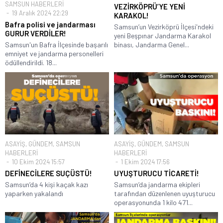
SAMSUN HABERLERİ
VEZİRKÖPRÜ’YE YENİ
19 Aralık 2024 22:29
KARAKOL!
Bafra polisi ve jandarması
Samsun’un Vezirköprü İlçesi'ndeki
GURUR VERDİLER!
yeni Beşpınar Jandarma Karakol
Samsun'un Bafra İlçesinde başarılı
binası, Jandarma Genel...
emniyet ve jandarma personelleri
ödüllendirildi. 18...
ASAYİŞ
,
GÜNDEM
,
SAMSUN
ASAYİŞ
,
GÜNDEM
,
SAMSUN
HABERLERİ
HABERLERİ
10 Ekim 2024 15:57
1 Ekim 2024 17:56
DEFİNECİLERE SUÇÜSTÜ!
UYUŞTURUCU TİCARETİ!
Samsun’da 4 kişi kaçak kazı
Samsun’da jandarma ekipleri
yaparken yakalandı
tarafından düzenlenen uyuşturucu
operasyonunda 1 kilo 471...