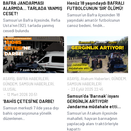
BAFRA JANDARMASI
Henüz 18 yaşındaydı BAFRALI
ALARMDA… TARLADA YANMIŞ
FUTBOLCUNUN ‘SIR’ ÖLÜMÜ!
CESET!
Samsun'un Bafra ilçesinden 18
Samsun'un Bafra ilçesinde, Refia
yaşındaki amatör futbolcunun
Usta'nın (92), tarlada yanmış
cansız bedeni, fındık...
cesedi bulundu
ASAYİŞ
,
BAFRA HABERLERİ
,
ASAYİŞ
,
Atakum Haberleri
,
GÜNDEM
,
GÜNDEM
,
SAMSUN HABERLERİ
,
SAMSUN HABERLERİ
ULUSAL
23 Eylül 2025 22:45
12 Mart 2026 20:51
Samsun’da ‘Barınak’ isyanı
‘BAHİS ÇETESİ’NE DARBE!
GERGİNLİK ARTIYOR!
Jandarma müdahale etti…
Samsun merkezli 7 ilde yasa dışı
bahis operasyonuna yönelik
Samsun'un Atakum ilçesinde
düzenlenen...
mahalleli, hayvan barınağının
yapılacağı alanı traktörleriyle
kapattı