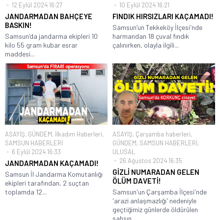
12 Eylül 2024 16:27
10 Eylül 2024 16:21
JANDARMADAN BAHÇEYE
FINDIK HIRSIZLARI KAÇAMADI!
BASKIN!
Samsun’un Tekkeköy İlçesi'nde
Samsun’da jandarma ekipleri 10
harmandan 18 çuval fındık
kilo 55 gram kubar esrar
çalınırken, olayla ilgili...
maddesi...
ASAYİŞ
,
GÜNDEM
,
İlkadım Haberleri
,
ASAYİŞ
,
Çarşamba haberleri
,
SAMSUN HABERLERİ
GÜNDEM
,
SAMSUN HABERLERİ
,
6 Eylül 2024 16:33
ULUSAL
26 Ağustos 2024 16:35
JANDARMADAN KAÇAMADI!
GİZLİ NUMARADAN GELEN
Samsun İl Jandarma Komutanlığı
ÖLÜM DAVETİ!
ekipleri tarafından, 2 suçtan
toplamda 12...
Samsun'un Çarşamba İlçesi'nde
'arazi anlaşmazlığı' nedeniyle
geçtiğimiz günlerde öldürülen
şahsın,...