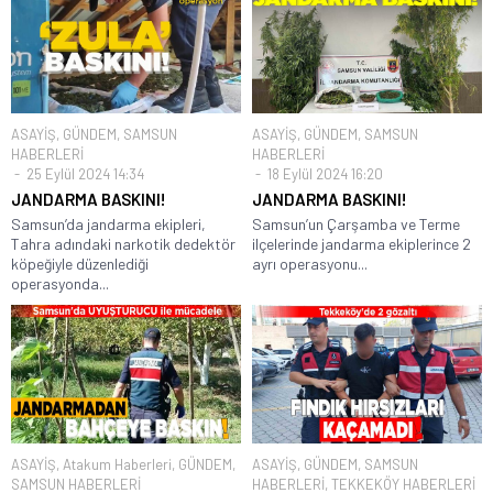
ASAYİŞ
,
GÜNDEM
,
SAMSUN
ASAYİŞ
,
GÜNDEM
,
SAMSUN
HABERLERİ
HABERLERİ
25 Eylül 2024 14:34
18 Eylül 2024 16:20
JANDARMA BASKINI!
JANDARMA BASKINI!
Samsun’da jandarma ekipleri,
Samsun’un Çarşamba ve Terme
Tahra adındaki narkotik dedektör
ilçelerinde jandarma ekiplerince 2
köpeğiyle düzenlediği
ayrı operasyonu...
operasyonda...
ASAYİŞ
,
Atakum Haberleri
,
GÜNDEM
,
ASAYİŞ
,
GÜNDEM
,
SAMSUN
SAMSUN HABERLERİ
HABERLERİ
,
TEKKEKÖY HABERLERİ