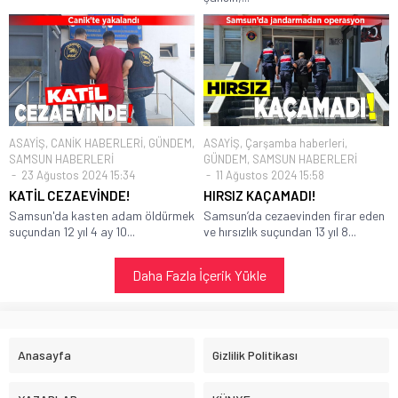
ASAYİŞ
,
CANİK HABERLERİ
,
GÜNDEM
,
ASAYİŞ
,
Çarşamba haberleri
,
SAMSUN HABERLERİ
GÜNDEM
,
SAMSUN HABERLERİ
23 Ağustos 2024 15:34
11 Ağustos 2024 15:58
KATİL CEZAEVİNDE!
HIRSIZ KAÇAMADI!
Samsun'da kasten adam öldürmek
Samsun’da cezaevinden firar eden
suçundan 12 yıl 4 ay 10...
ve hırsızlık suçundan 13 yıl 8...
Daha Fazla İçerik Yükle
Anasayfa
Gizlilik Politikası