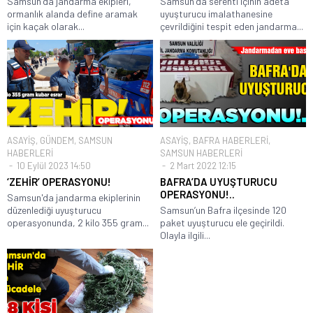
Samsun'da jandarma ekipleri,
Samsun'da serenti içinin adeta
ormanlık alanda define aramak
uyuşturucu imalathanesine
için kaçak olarak...
çevrildiğini tespit eden jandarma...
ASAYİŞ
,
GÜNDEM
,
SAMSUN
ASAYİŞ
,
BAFRA HABERLERİ
,
HABERLERİ
SAMSUN HABERLERİ
10 Eylül 2023 14:50
2 Mart 2022 12:15
‘ZEHİR’ OPERASYONU!
BAFRA’DA UYUŞTURUCU
OPERASYONU!..
Samsun'da jandarma ekiplerinin
düzenlediği uyuşturucu
Samsun’un Bafra ilçesinde 120
operasyonunda, 2 kilo 355 gram...
paket uyuşturucu ele geçirildi.
Olayla ilgili...