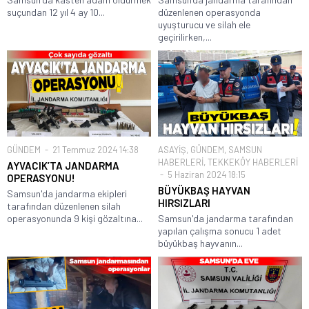
suçundan 12 yıl 4 ay 10...
düzenlenen operasyonda
uyuşturucu ve silah ele
geçirilirken,...
GÜNDEM
21 Temmuz 2024 14:38
ASAYİŞ
,
GÜNDEM
,
SAMSUN
HABERLERİ
,
TEKKEKÖY HABERLERİ
AYVACIK’TA JANDARMA
5 Haziran 2024 18:15
OPERASYONU!
BÜYÜKBAŞ HAYVAN
Samsun'da jandarma ekipleri
HIRSIZLARI
tarafından düzenlenen silah
operasyonunda 9 kişi gözaltına...
Samsun'da jandarma tarafından
yapılan çalışma sonucu 1 adet
büyükbaş hayvanın...