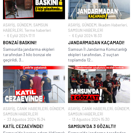
ASAYİŞ
,
GÜNDEM
,
SAMSUN
ASAYİŞ
,
GÜNDEM
,
İlkadım Haberleri
,
HABERLERİ
,
Terme haberleri
SAMSUN HABERLERİ
6 Eylül 2024 17:11
6 Eylül 2024 16:33
BONZAİ BASKINI!
JANDARMADAN KAÇAMADI!
Samsun’da jandarma ekipleri
Samsun İl Jandarma Komutanlığı
tarafından 3 kilo bonzai ele
ekipleri tarafından, 2 suçtan
geçirildi, 3...
toplamda 12...
ASAYİŞ
,
CANİK HABERLERİ
,
GÜNDEM
,
ASAYİŞ
,
CANİK HABERLERİ
,
GÜNDEM
,
SAMSUN HABERLERİ
SAMSUN HABERLERİ
23 Ağustos 2024 15:34
13 Ağustos 2024 15:30
KATİL CEZAEVİNDE!
SAMSUN’DA 3 GÖZALTI!
Samsun'da kasten adam öldürmek
Samsun’da jandarma tarafından