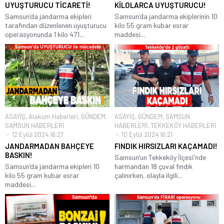
UYUŞTURUCU TİCARETİ!
KİLOLARCA UYUŞTURUCU!
Samsun’da jandarma ekipleri
Samsun’da jandarma ekiplerinin 10
tarafından düzenlenen uyuşturucu
kilo 55 gram kubar esrar
operasyonunda 1 kilo 471...
maddesi...
ASAYİŞ
,
Atakum Haberleri
,
GÜNDEM
,
ASAYİŞ
,
GÜNDEM
,
SAMSUN
SAMSUN HABERLERİ
HABERLERİ
,
TEKKEKÖY HABERLERİ
12 Eylül 2024 16:27
10 Eylül 2024 16:21
JANDARMADAN BAHÇEYE
FINDIK HIRSIZLARI KAÇAMADI!
BASKIN!
Samsun’un Tekkeköy İlçesi'nde
Samsun’da jandarma ekipleri 10
harmandan 18 çuval fındık
kilo 55 gram kubar esrar
çalınırken, olayla ilgili...
maddesi...