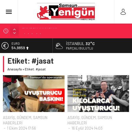
BİLİMİN İZİNDE!
TIR’A ‘ZEHİR’ BASKINI!
İSTANBUL
32°C
EURO
54,9859
FECİ SON!
PARÇALI BULUTLU
UÇURUMDA CAN PAZARI!
Etiket:
#jasat
ALTIN
6.496,95
SAMSUN YANACAK!
Anasayfa
»
Etiket: #jasat
BİST
13.703,13
DOLAR
47,5639
ASAYİŞ
,
GÜNDEM
,
SAMSUN
ASAYİŞ
,
GÜNDEM
,
SAMSUN
HABERLERİ
HABERLERİ
1 Ekim 2024 17:56
16 Eylül 2024 14:03