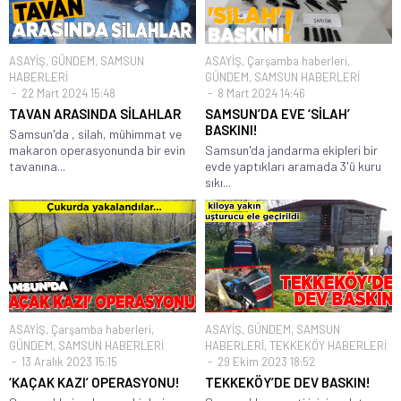
ASAYİŞ
,
GÜNDEM
,
SAMSUN
ASAYİŞ
,
Çarşamba haberleri
,
HABERLERİ
GÜNDEM
,
SAMSUN HABERLERİ
22 Mart 2024 15:48
8 Mart 2024 14:46
TAVAN ARASINDA SİLAHLAR
SAMSUN’DA EVE ‘SİLAH’
BASKINI!
Samsun'da , silah, mühimmat ve
makaron operasyonunda bir evin
Samsun'da jandarma ekipleri bir
tavanına...
evde yaptıkları aramada 3'ü kuru
sıkı...
ASAYİŞ
,
Çarşamba haberleri
,
ASAYİŞ
,
GÜNDEM
,
SAMSUN
GÜNDEM
,
SAMSUN HABERLERİ
HABERLERİ
,
TEKKEKÖY HABERLERİ
13 Aralık 2023 15:15
29 Ekim 2023 18:52
‘KAÇAK KAZI’ OPERASYONU!
TEKKEKÖY’DE DEV BASKIN!