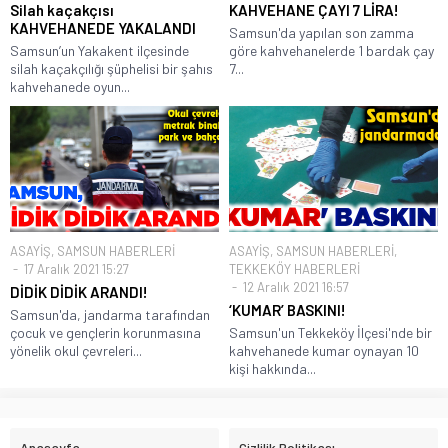
Silah kaçakçısı
KAHVEHANE ÇAYI 7 LİRA!
KAHVEHANEDE YAKALANDI
Samsun'da yapılan son zamma
Samsun’un Yakakent ilçesinde
göre kahvehanelerde 1 bardak çay
silah kaçakçılığı şüphelisi bir şahıs
7...
kahvehanede oyun...
ASAYİŞ
,
SAMSUN HABERLERİ
ASAYİŞ
,
SAMSUN HABERLERİ
,
17 Aralık 2021 15:27
TEKKEKÖY HABERLERİ
12 Aralık 2021 16:57
DİDİK DİDİK ARANDI!
‘KUMAR’ BASKINI!
Samsun'da, jandarma tarafından
çocuk ve gençlerin korunmasına
Samsun'un Tekkeköy İlçesi'nde bir
yönelik okul çevreleri...
kahvehanede kumar oynayan 10
kişi hakkında...
Anasayfa
Gizlilik Politikası