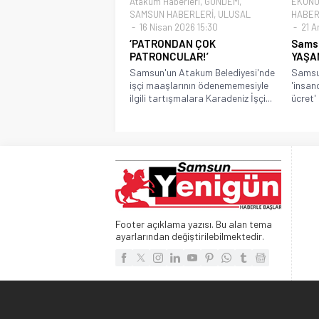
Atakum Haberleri
,
GÜNDEM
,
EKONO
SAMSUN HABERLERİ
,
ULUSAL
HABER
16 Nisan 2026 15:30
21 Ar
‘PATRONDAN ÇOK
Sams
PATRONCULAR!’
YAŞAM
Samsun'un Atakum Belediyesi'nde
Samsu
işçi maaşlarının ödenememesiyle
'insan
ilgili tartışmalara Karadeniz İşçi...
ücret' 
Footer açıklama yazısı. Bu alan tema
ayarlarından değiştirilebilmektedir.