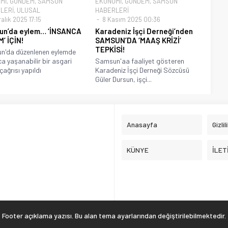
Mİ
,
GÜNDEM
,
SAMSUN
EKONOMİ
,
GÜNDEM
,
SAMSUN
LERİ
,
ULUSAL
HABERLERİ
alık 2025 17:15
8 Kasım 2025 00:36
un’da eylem… ‘İNSANCA
Karadeniz İşçi Derneği’nden
’ İÇİN!
SAMSUN’DA ‘MAAŞ KRİZİ’
TEPKİSİ!
n'da düzenlenen eylemde
ca yaşanabilir bir asgari
Samsun'aa faaliyet gösteren
çağrısı yapıldı
Karadeniz İşçi Derneği Sözcüsü
Güler Dursun, işçi...
Anasayfa
Gizlil
KÜNYE
İLET
Footer açıklama yazısı. Bu alan tema ayarlarından değiştirilebilmektedir.