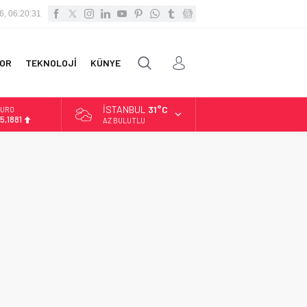
6, 06:20:31
OR
TEKNOLOJİ
KÜNYE
İSTANBUL
31°C
URO
5,1881
AZ BULUTLU
LTIN
.660,55
İST
3.779,39
OLAR
7,7111