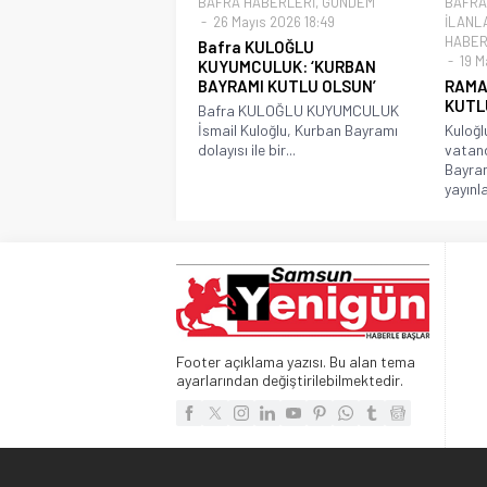
BAFRA HABERLERİ
,
GÜNDEM
BAFRA
26 Mayıs 2026 18:49
İLANL
HABER
Bafra KULOĞLU
19 M
KUYUMCULUK: ‘KURBAN
BAYRAMI KUTLU OLSUN’
RAMA
KUTL
Bafra KULOĞLU KUYUMCULUK
İsmail Kuloğlu, Kurban Bayramı
Kuloğl
dolayısı ile bir...
vatan
Bayram
yayınl
Footer açıklama yazısı. Bu alan tema
ayarlarından değiştirilebilmektedir.