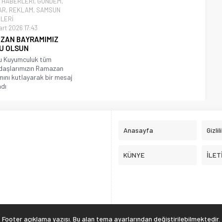
 HABERLERİ
,
GÜNDEM
,
AR
,
REKLAM
,
SAMSUN
LERİ
art 2026 17:43
ZAN BAYRAMIMIZ
U OLSUN
u Kuyumculuk tüm
daşlarımızın Ramazan
ını kutlayarak bir mesaj
adı
Anasayfa
Gizlil
KÜNYE
İLET
Footer açıklama yazısı. Bu alan tema ayarlarından değiştirilebilmektedir.