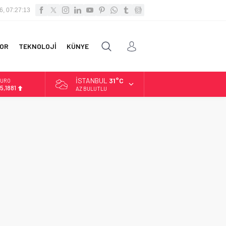
6, 07:27:13
OR
TEKNOLOJİ
KÜNYE
İSTANBUL
31°C
URO
5,1881
AZ BULUTLU
LTIN
.660,55
İST
3.779,39
OLAR
7,7111