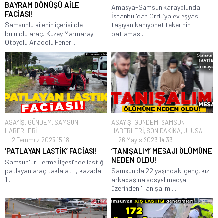
BAYRAM DÖNÜŞÜ AİLE
Amasya-Samsun karayolunda
FACİASI!
İstanbul'dan Ordu’ya ev eşyası
Samsunlu ailenin içerisinde
taşıyan kamyonet tekerinin
bulundu araç, Kuzey Marmaray
patlaması...
Otoyolu Anadolu Feneri...
ASAYİŞ
,
GÜNDEM
,
SAMSUN
ASAYİŞ
,
GÜNDEM
,
SAMSUN
HABERLERİ
HABERLERİ
,
SON DAKİKA
,
ULUSAL
2 Temmuz 2023 15:18
26 Mayıs 2023 14:33
‘PATLAYAN LASTİK’ FACİASI!
‘TANIŞALIM’ MESAJI ÖLÜMÜNE
NEDEN OLDU!
Samsun'un Terme İlçesi'nde lastiği
patlayan araç takla attı, kazada
Samsun'da 22 yaşındaki genç, kız
1...
arkadaşına sosyal medya
üzerinden 'Tanışalım'...