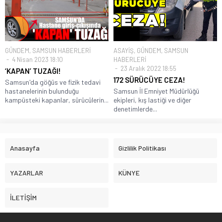
GÜNDEM
,
SAMSUN HABERLERİ
ASAYİŞ
,
GÜNDEM
,
SAMSUN
4 Nisan 2023 18:10
HABERLERİ
23 Aralık 2022 18:55
‘KAPAN’ TUZAĞI!
172 SÜRÜCÜYE CEZA!
Samsun'da göğüs ve fizik tedavi
hastanelerinin bulunduğu
Samsun İl Emniyet Müdürlüğü
kampüsteki kapanlar, sürücülerin...
ekipleri, kış lastiği ve diğer
denetimlerde...
Anasayfa
Gizlilik Politikası
YAZARLAR
KÜNYE
İLETİŞİM