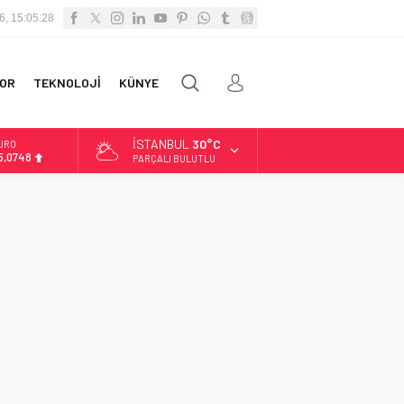
6, 15:05:28
OR
TEKNOLOJİ
KÜNYE
İSTANBUL
30°C
URO
5,0748
PARÇALI BULUTLU
LTIN
.623,43
İST
3.785,25
OLAR
7,7048