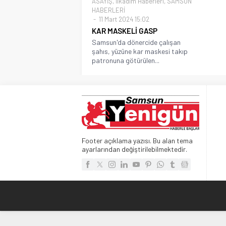
ASAYİŞ
,
İlkadım Haberleri
,
SAMSUN
HABERLERİ
11 Mart 2024 15:02
KAR MASKELİ GASP
Samsun'da dönercide çalışan
şahıs, yüzüne kar maskesi takıp
patronuna götürülen...
Footer açıklama yazısı. Bu alan tema
ayarlarından değiştirilebilmektedir.