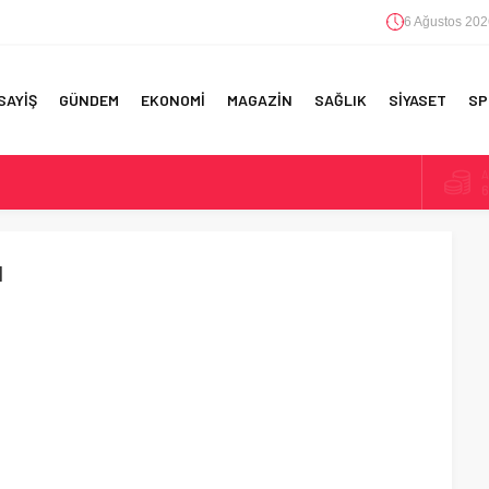
6 Ağustos 202
SAYİŞ
GÜNDEM
EKONOMİ
MAGAZİN
SAĞLIK
SİYASET
SP
A
6
F 5’İNCİLİK!
B
1
IN!’
ı
D
4
 YAPILAN EN BÜYÜK HATALAR
E
5