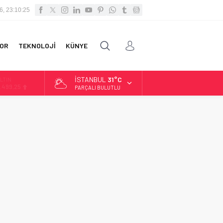
6, 23:10:25
OR
TEKNOLOJİ
KÜNYE
İSTANBUL
31°C
LTIN
.499,25
PARÇALI BULUTLU
İST
3.798,82
OLAR
7,5921
URO
4,9747