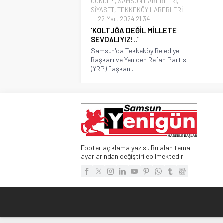
GÜNDEM
,
SAMSUN HABERLERİ
,
SİYASET
,
TEKKEKÖY HABERLERİ
22 Mart 2024 21:34
‘KOLTUĞA DEĞİL MİLLETE
SEVDALIYIZ!..’
Samsun'da Tekkeköy Belediye
Başkanı ve Yeniden Refah Partisi
(YRP) Başkan...
Footer açıklama yazısı. Bu alan tema
ayarlarından değiştirilebilmektedir.