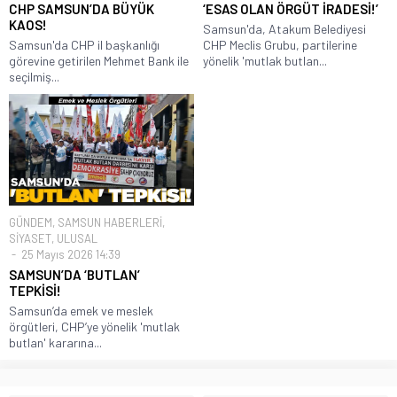
CHP SAMSUN’DA BÜYÜK
‘ESAS OLAN ÖRGÜT İRADESİ!’
KAOS!
Samsun'da, Atakum Belediyesi
Samsun'da CHP il başkanlığı
CHP Meclis Grubu, partilerine
görevine getirilen Mehmet Bank ile
yönelik 'mutlak butlan...
seçilmiş...
GÜNDEM
,
SAMSUN HABERLERİ
,
SİYASET
,
ULUSAL
25 Mayıs 2026 14:39
SAMSUN’DA ‘BUTLAN’
TEPKİSİ!
Samsun’da emek ve meslek
örgütleri, CHP’ye yönelik 'mutlak
butlan' kararına...