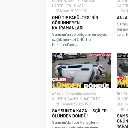
GÜNDEM
,
SAĞLIK
,
SAMSUN
GÜND
HABERLERİ
,
ULUSAL
HABER
13 Nisan 2026 19:20
24 N
OMÜ TIP FAKÜLTESİ’NİN
ANLA
GÖRÜNMEYEN
Samsun
KAHRAMANLARI!
berab
Samsun'un ve bölgenin en büyük
ile birl
sağlık merkezi OMÜ Tıp
Fakültesi'nde...
ASAYİŞ
,
Çarşamba haberleri
,
19 MAY
GÜNDEM
,
SAMSUN HABERLERİ
GÜND
20 Temmuz 2023 15:01
ULUSA
16 T
SAMSUN’DA KAZA… İŞÇİLER
ÖLÜMDEN DÖNDÜ!
SAMS
ÖNÜN
Samsun'da fabrika işçilerini
YARA
taşıyan servis minibüsünün