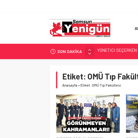
A
YÖNETİCİ SEÇERKEN
SON DAKİKA
GERİ SAYIM BAŞLADI
SAMSUNSPOR’DA HEDE
‘BAFRA’YA YATIRIM YAP
Etiket:
OMÜ Tıp Fakül
İŞTE FINDIK FİYATI!
Anasayfa
»
Etiket: OMÜ Tıp Fakültesi