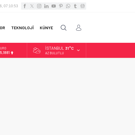
6, 07:10:53
OR
TEKNOLOJİ
KÜNYE
İSTANBUL
31°C
URO
5,1881
AZ BULUTLU
LTIN
.660,55
İST
3.779,39
OLAR
7,7111