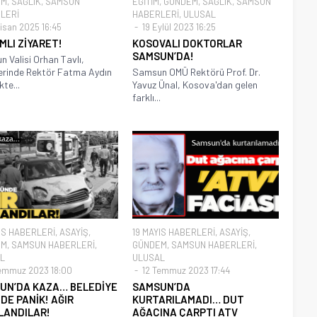
EM
,
SAĞLIK
,
SAMSUN
EĞİTİM
,
GÜNDEM
,
SAĞLIK
,
SAMSUN
LERİ
HABERLERİ
,
ULUSAL
isan 2025 16:45
19 Eylül 2023 16:25
MLI ZİYARET!
KOSOVALI DOKTORLAR
SAMSUN’DA!
 Valisi Orhan Tavlı,
erinde Rektör Fatma Aydın
Samsun OMÜ Rektörü Prof. Dr.
ikte...
Yavuz Ünal, Kosova'dan gelen
farklı...
IS HABERLERİ
,
ASAYİŞ
,
19 MAYIS HABERLERİ
,
ASAYİŞ
,
EM
,
SAMSUN HABERLERİ
,
GÜNDEM
,
SAMSUN HABERLERİ
,
L
ULUSAL
emmuz 2023 18:00
12 Temmuz 2023 17:44
UN’DA KAZA… BELEDİYE
SAMSUN’DA
DE PANİK! AĞIR
KURTARILAMADI… DUT
LANDILAR!
AĞACINA ÇARPTI ATV