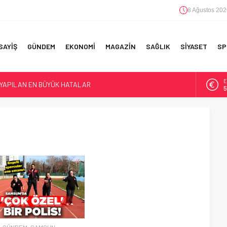
8 Ağustos 202
SAYİŞ
GÜNDEM
EKONOMİ
MAGAZİN
SAĞLIK
SİYASET
SP
E
 YAPILAN EN BÜYÜK HATALAR
5
A
6
F 5’İNCİLİK!
IN!’
B
1
D
4