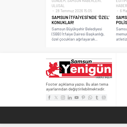
GÜNDEM
,
SAMSUN HABERLERİ
,
EĞİTİM
ULUSAL
HABER
28 Temmuz 2026 15:05
6 Ma
SAMSUN İTFAİYESİ’NDE ‘ÖZEL’
SAMSU
KONUKLAR!
POLİS
Samsun Büyükşehir Belediyesi
Samsun
(SBB) İtfaiye Dairesi Başkanlığı,
memuru
özel çocukları ağırlayarak...
atletiz
Footer açıklama yazısı. Bu alan tema
ayarlarından değiştirilebilmektedir.