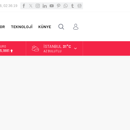
6, 02:36:19
OR
TEKNOLOJİ
KÜNYE
İSTANBUL
31°C
URO
5,1881
AZ BULUTLU
LTIN
.660,55
İST
3.779,39
OLAR
7,7111