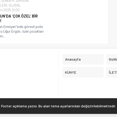
,
GÜNDEM
,
SAMSUN
LERİ
,
ULUSAL
rt 2025 21:00
N’DA ‘ÇOK ÖZEL’ BİR
!
 Emniyet'inde görevli polis
 Uğur Ergün, özel çocukları
m...
Anasayfa
Gizlil
KÜNYE
İLET
Footer açıklama yazısı. Bu alan tema ayarlarından değiştirilebilmektedir.