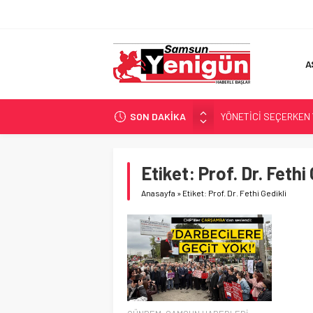
A
SON DAKİKA
YÖNETİCİ SEÇERKEN
GERİ SAYIM BAŞLADI
SAMSUNSPOR’DA HEDE
Etiket:
Prof. Dr. Fethi 
‘BAFRA’YA YATIRIM YAP
Anasayfa
»
Etiket: Prof. Dr. Fethi Gedikli
İŞTE FINDIK FİYATI!