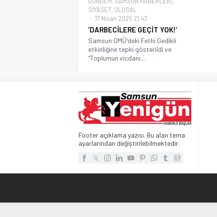
GÜNDEM
,
SAMSUN HABERLERİ
,
SİYASET
,
ULUSAL
17 Nisan 2025 21:43
‘DARBECİLERE GEÇİT YOK!’
Samsun OMÜ'deki Fethi Gedikli
etkinliğine tepki gösterildi ve
“Toplumun vicdanı...
Footer açıklama yazısı. Bu alan tema
ayarlarından değiştirilebilmektedir.