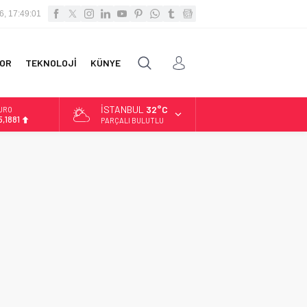
6, 17:49:01
OR
TEKNOLOJİ
KÜNYE
İSTANBUL
32°C
URO
5,1881
PARÇALI BULUTLU
LTIN
.660,55
İST
3.779,39
OLAR
,7111